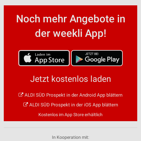
Noch mehr Angebote in
der weekli App!
Jetzt kostenlos laden
ALDI SÜD Prospekt in der Android App blättern
ALDI SÜD Prospekt in der iOS App blättern
Kostenlos im App Store erhältlich
In Kooperation mit: