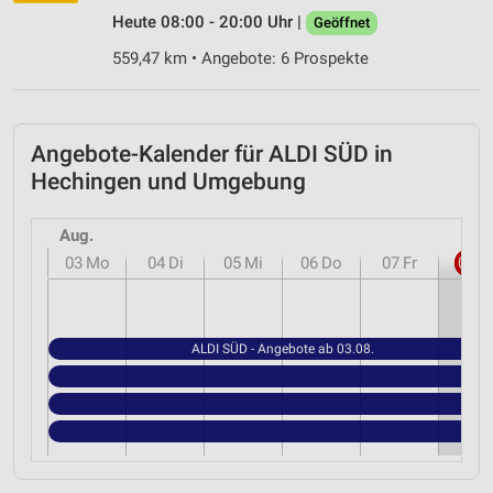
Heute 08:00 - 20:00 Uhr |
Geöffnet
559,47 km • Angebote: 6 Prospekte
Angebote-Kalender für ALDI SÜD in
Hechingen und Umgebung
Aug.
03
Mo
04
Di
05
Mi
06
Do
07
Fr
08
S
ALDI SÜD - Angebote ab 03.08.