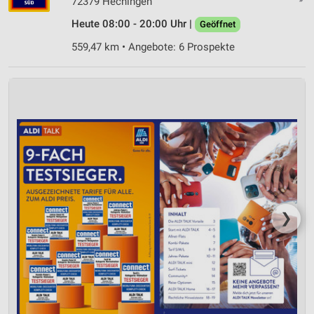
72379 Hechingen
IAB-Besonderheiten:
Heute 08:00 - 20:00 Uhr |
Geöffnet
Verwendung genauer Standortdaten
559,47 km • Angebote: 6 Prospekte
Geräte anhand von aktiv angeforderten
Informationen identifizieren
Nicht-IAB-Verarbeitungszwecke:
Notwendig
Performance
Funktional
Werbung
❯