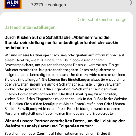
❯
72379 Hechingen
Heute 08:00 - 20:00 Uhr |
Geöffnet
Datenschutzbestimmungen
559,47 km • Angebote: 6 Prospekte
Datenschutzeinstellungen
Durch Klicken auf die Schaltfläche „Ablehnen“ wird die
Standardeinstellung nur für unbedingt erforderliche cookie
beibehalten.
Wir und unsere Partner speichern und/oder greifen auf Informationen auf
einem Gerät zu, wie z. B. eindeutige IDs in cookie und anderen
Browserspeichern, um personenbezogene Daten zu verarbeiten. Einige
Anbieter verarbeiten Ihre personenbezogenen Daten möglicherweise
aufgrund eines berechtigten Interesses. Um dem zu widersprechen, öffnen
Sie die „Einstellungen“. Sie können Ihre Einstellungen akzeptieren, ablehnen
oder verwalten, indem Sie auf die Schaltfläche „Einstellungen verwalten“
klicken oder jederzeit auf die Fingerabdruck-Schaltfläche in der linken
unteren Ecke der Website klicken. Um Ihre Einwilligung zu widerrufen,
❯
klicken Sie auf den Fingerabdruck oder den Link in der Fußzeile der Website
und klicken Sie auf den Menüpunkt „Meine Daten“. Auf dieser Seite können
Sie Ihre Einwilligung widerrufen. Diese Entscheidungen werden unseren
Partnern mitgeteilt und haben keinen Einfluss auf die Browserdaten.
Wir und unsere Partner verarbeiten Daten, um die Leistung der
Website zu analysieren und Folgendes zu tun:
Speichern von oder Zugriff auf Informationen auf einem Endgerät.