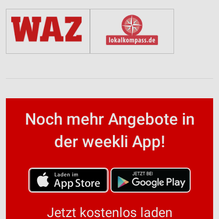
Noch mehr Angebote in
der weekli App!
Jetzt kostenlos laden