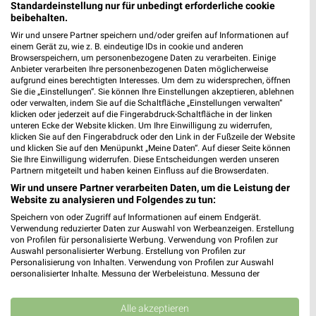
Standardeinstellung nur für unbedingt erforderliche cookie
beibehalten.
dm Angebote in Essen
Wir und unsere Partner speichern und/oder greifen auf Informationen auf
Essen, Deutschland
einem Gerät zu, wie z. B. eindeutige IDs in cookie und anderen
❯
Browserspeichern, um personenbezogene Daten zu verarbeiten. Einige
Anbieter verarbeiten Ihre personenbezogenen Daten möglicherweise
450,90 km
aufgrund eines berechtigten Interesses. Um dem zu widersprechen, öffnen
Sie die „Einstellungen“. Sie können Ihre Einstellungen akzeptieren, ablehnen
oder verwalten, indem Sie auf die Schaltfläche „Einstellungen verwalten“
klicken oder jederzeit auf die Fingerabdruck-Schaltfläche in der linken
Drogerie & Parfümerie Angebote für
unteren Ecke der Website klicken. Um Ihre Einwilligung zu widerrufen,
klicken Sie auf den Fingerabdruck oder den Link in der Fußzeile der Website
Hattingen und Umgebung
und klicken Sie auf den Menüpunkt „Meine Daten“. Auf dieser Seite können
Sie Ihre Einwilligung widerrufen. Diese Entscheidungen werden unseren
6 Prospekte
Partnern mitgeteilt und haben keinen Einfluss auf die Browserdaten.
Wir und unsere Partner verarbeiten Daten, um die Leistung der
Müller
Müller
Website zu analysieren und Folgendes zu tun:
Speichern von oder Zugriff auf Informationen auf einem Endgerät.
Verwendung reduzierter Daten zur Auswahl von Werbeanzeigen. Erstellung
von Profilen für personalisierte Werbung. Verwendung von Profilen zur
Auswahl personalisierter Werbung. Erstellung von Profilen zur
Personalisierung von Inhalten. Verwendung von Profilen zur Auswahl
personalisierter Inhalte. Messung der Werbeleistung. Messung der
Performance von Inhalten. Analyse von Zielgruppen durch Statistiken oder
Kombinationen von Daten aus verschiedenen Quellen. Entwicklung und
Verbesserung der Angebote. Verwendung reduzierter Daten zur Auswahl
Alle akzeptieren