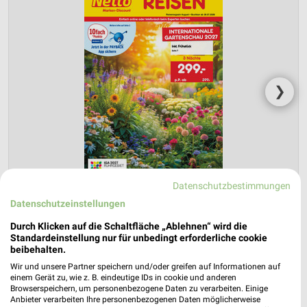
❯
Datenschutzbestimmungen
Datenschutzeinstellungen
Durch Klicken auf die Schaltfläche „Ablehnen“ wird die
Standardeinstellung nur für unbedingt erforderliche cookie
Netto Marken-Discount Prospekt für
beibehalten.
Hattersheim (Main) ab Do. den 30.07.
Wir und unsere Partner speichern und/oder greifen auf Informationen auf
einem Gerät zu, wie z. B. eindeutige IDs in cookie und anderen
Reisemagazin August 2026
Browserspeichern, um personenbezogene Daten zu verarbeiten. Einige
Gültig von 30. Jul. bis 31. Aug.
Anbieter verarbeiten Ihre personenbezogenen Daten möglicherweise