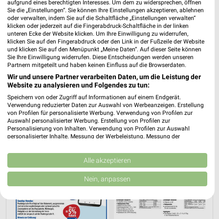
aufgrund eines berechtigten Interesses. Um dem zu widersprechen, öffnen
📅
Kalendereintrag erstellen
Sie die „Einstellungen“. Sie können Ihre Einstellungen akzeptieren, ablehnen
oder verwalten, indem Sie auf die Schaltfläche „Einstellungen verwalten“
klicken oder jederzeit auf die Fingerabdruck-Schaltfläche in der linken
unteren Ecke der Website klicken. Um Ihre Einwilligung zu widerrufen,
PROSPEKT BLÄTTERN
klicken Sie auf den Fingerabdruck oder den Link in der Fußzeile der Website
und klicken Sie auf den Menüpunkt „Meine Daten“. Auf dieser Seite können
Sie Ihre Einwilligung widerrufen. Diese Entscheidungen werden unseren
Partnern mitgeteilt und haben keinen Einfluss auf die Browserdaten.
Wir und unsere Partner verarbeiten Daten, um die Leistung der
URLAUB & REISEN
Website zu analysieren und Folgendes zu tun:
Speichern von oder Zugriff auf Informationen auf einem Endgerät.
Verwendung reduzierter Daten zur Auswahl von Werbeanzeigen. Erstellung
von Profilen für personalisierte Werbung. Verwendung von Profilen zur
Auswahl personalisierter Werbung. Erstellung von Profilen zur
Personalisierung von Inhalten. Verwendung von Profilen zur Auswahl
personalisierter Inhalte. Messung der Werbeleistung. Messung der
Performance von Inhalten. Analyse von Zielgruppen durch Statistiken oder
Kombinationen von Daten aus verschiedenen Quellen. Entwicklung und
Verbesserung der Angebote. Verwendung reduzierter Daten zur Auswahl
Alle akzeptieren
von Inhalten.
Daten können außerhalb der Europäischen Union weitergegeben und in die
Nein, anpassen
USA gesendet werden.
Ihre Einwilligung und die cookie Richtlinie gelten ausschließlich für diese
Website/App.
Partnerliste anzeigen (1 IAB-Anbieter)