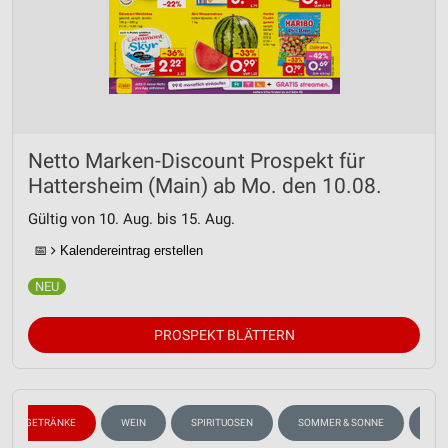
Netto Marken-Discount Prospekt für
Hattersheim (Main) ab Mo. den 10.08.
Gültig von 10. Aug. bis 15. Aug.
📅
Kalendereintrag erstellen
PROSPEKT BLÄTTERN
GETRÄNKE
WEIN
SPIRITUOSEN
SOMMER & SONNE
GAR