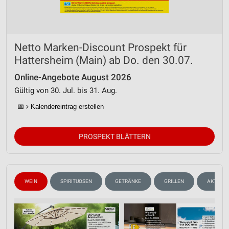
Messung der Performance von Inhalten
Analyse von Zielgruppen durch Statistiken oder
Kombinationen von Daten aus verschiedenen
Quellen
Netto Marken-Discount Prospekt für
Hattersheim (Main) ab Do. den 30.07.
Entwicklung und Verbesserung der Angebote
Online-Angebote August 2026
Verwendung reduzierter Daten zur Auswahl von
Gültig von 30. Jul. bis 31. Aug.
Inhalten
📅
Kalendereintrag erstellen
IAB-Besonderheiten:
Verwendung genauer Standortdaten
PROSPEKT BLÄTTERN
Geräte anhand von aktiv angeforderten
Informationen identifizieren
Nicht-IAB-Verarbeitungszwecke:
WEIN
SPIRITUOSEN
GETRÄNKE
GRILLEN
AKTIONE
Notwendig
Performance