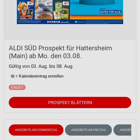
ALDI SÜD Prospekt für Hattersheim
(Main) ab Mo. den 03.08.
Gültig von 03. Aug. bis 08. Aug.
📅
Kalendereintrag erstellen
PROSPEKT BLÄTTERN
ANGEBOTE AB DONNERSTAG
ANGEBOTE AB FREITAG
ANGEBOTE A