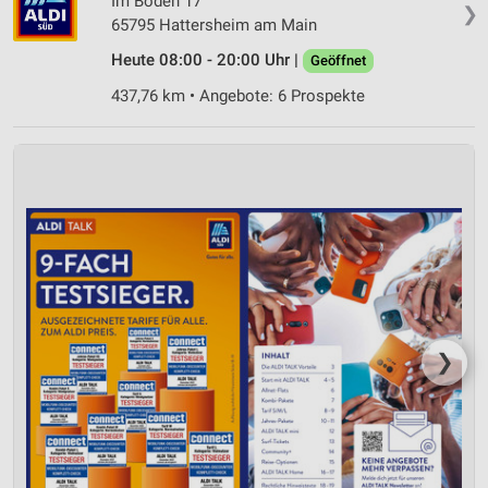
Im Boden 17
❯
Verwendung genauer Standortdaten
65795 Hattersheim am Main
Heute 08:00 - 20:00 Uhr |
Geöffnet
Geräte anhand von aktiv angeforderten
Informationen identifizieren
437,76 km • Angebote: 6 Prospekte
Nicht-IAB-Verarbeitungszwecke:
Notwendig
Performance
Funktional
Werbung
❯