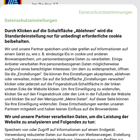
Im Boden 17
❯
65795 Hattersheim am Main
Datenschutzbestimmungen
Datenschutzeinstellungen
Heute 08:00 - 20:00 Uhr |
Geöffnet
Durch Klicken auf die Schaltfläche „Ablehnen“ wird die
437,76 km • Angebote: 6 Prospekte
Standardeinstellung nur für unbedingt erforderliche cookie
beibehalten.
Wir und unsere Partner speichern und/oder greifen auf Informationen auf
einem Gerät zu, wie z. B. eindeutige IDs in cookie und anderen
Browserspeichern, um personenbezogene Daten zu verarbeiten. Einige
Anbieter verarbeiten Ihre personenbezogenen Daten möglicherweise
aufgrund eines berechtigten Interesses. Um dem zu widersprechen, öffnen
Sie die „Einstellungen“. Sie können Ihre Einstellungen akzeptieren, ablehnen
oder verwalten, indem Sie auf die Schaltfläche „Einstellungen verwalten“
klicken oder jederzeit auf die Fingerabdruck-Schaltfläche in der linken
unteren Ecke der Website klicken. Um Ihre Einwilligung zu widerrufen,
klicken Sie auf den Fingerabdruck oder den Link in der Fußzeile der Website
und klicken Sie auf den Menüpunkt „Meine Daten“. Auf dieser Seite können
Sie Ihre Einwilligung widerrufen. Diese Entscheidungen werden unseren
❯
Partnern mitgeteilt und haben keinen Einfluss auf die Browserdaten.
Wir und unsere Partner verarbeiten Daten, um die Leistung der
Website zu analysieren und Folgendes zu tun:
Speichern von oder Zugriff auf Informationen auf einem Endgerät.
Verwendung reduzierter Daten zur Auswahl von Werbeanzeigen. Erstellung
von Profilen für personalisierte Werbung. Verwendung von Profilen zur