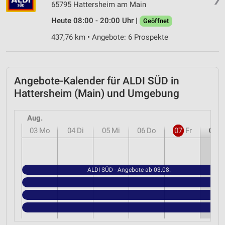
65795 Hattersheim am Main
Heute 08:00 - 20:00 Uhr |
Geöffnet
437,76 km • Angebote: 6 Prospekte
Angebote-Kalender für ALDI SÜD in
Hattersheim (Main) und Umgebung
Aug.
03
Mo
04
Di
05
Mi
06
Do
07
Fr
08
S
ALDI SÜD - Angebote ab 03.08.