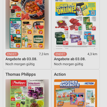
Geräte anhand von aktiv angeforderten
Informationen identifizieren
Nicht-IAB-Verarbeitungszwecke:
Notwendig
Performance
Funktional
Werbung
7,3 km
4,3 km
Angebote ab 03.08.
Angebote ab 03.08.
Noch morgen gültig
Noch morgen gültig
Thomas Philipps
Action