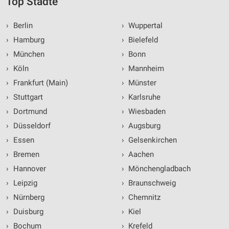
Top Städte
›
Berlin
›
Wuppertal
›
Hamburg
›
Bielefeld
›
München
›
Bonn
›
Köln
›
Mannheim
›
Frankfurt (Main)
›
Münster
›
Stuttgart
›
Karlsruhe
›
Dortmund
›
Wiesbaden
›
Düsseldorf
›
Augsburg
›
Essen
›
Gelsenkirchen
›
Bremen
›
Aachen
›
Hannover
›
Mönchengladbach
›
Leipzig
›
Braunschweig
›
Nürnberg
›
Chemnitz
›
Duisburg
›
Kiel
›
Bochum
›
Krefeld