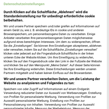
Datenschutzeinstellungen
Aktuelle Prospekte für Hartenstein und
Umgebung
Durch Klicken auf die Schaltfläche „Ablehnen“ wird die
Standardeinstellung nur für unbedingt erforderliche cookie
beibehalten.
19 Prospekte
Wir und unsere Partner speichern und/oder greifen auf Informationen auf
einem Gerät zu, wie z. B. eindeutige IDs in cookie und anderen
hagebaumarkt
Lidl
Browserspeichern, um personenbezogene Daten zu verarbeiten. Einige
Anbieter verarbeiten Ihre personenbezogenen Daten möglicherweise
aufgrund eines berechtigten Interesses. Um dem zu widersprechen, öffnen
Sie die „Einstellungen“. Sie können Ihre Einstellungen akzeptieren, ablehnen
oder verwalten, indem Sie auf die Schaltfläche „Einstellungen verwalten“
klicken oder jederzeit auf die Fingerabdruck-Schaltfläche in der linken
unteren Ecke der Website klicken. Um Ihre Einwilligung zu widerrufen,
klicken Sie auf den Fingerabdruck oder den Link in der Fußzeile der Website
und klicken Sie auf den Menüpunkt „Meine Daten“. Auf dieser Seite können
Sie Ihre Einwilligung widerrufen. Diese Entscheidungen werden unseren
Partnern mitgeteilt und haben keinen Einfluss auf die Browserdaten.
Wir und unsere Partner verarbeiten Daten, um die Leistung der
Website zu analysieren und Folgendes zu tun:
Speichern von oder Zugriff auf Informationen auf einem Endgerät.
Verwendung reduzierter Daten zur Auswahl von Werbeanzeigen. Erstellung
von Profilen für personalisierte Werbung. Verwendung von Profilen zur
Auswahl personalisierter Werbung. Erstellung von Profilen zur
26,6 km
7,4 km
Personalisierung von Inhalten. Verwendung von Profilen zur Auswahl
Angebote ab 25.07.
Angebote ab 10.08.
personalisierter Inhalte. Messung der Werbeleistung. Messung der