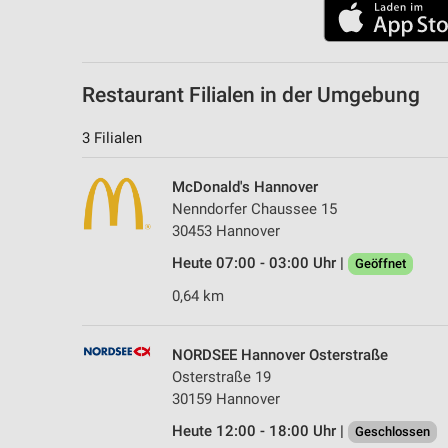
Messung der Performance von Inhalten
Analyse von Zielgruppen durch Statistiken oder Kombinationen 
Quellen
Restaurant Filialen in der Umgebung
Entwicklung und Verbesserung der Angebote
3 Filialen
Verwendung reduzierter Daten zur Auswahl von Inhalten
McDonald's Hannover
IAB-Besonderheiten:
Nenndorfer Chaussee 15
Verwendung genauer Standortdaten
30453 Hannover
Geräte anhand von aktiv angeforderten Informationen identifizie
Heute 07:00 - 03:00 Uhr |
Geöffnet
Nicht-IAB-Verarbeitungszwecke:
0,64 km
Notwendig
NORDSEE Hannover Osterstraße
Performance
Osterstraße 19
30159 Hannover
Funktional
Heute 12:00 - 18:00 Uhr |
Geschlossen
Werbung