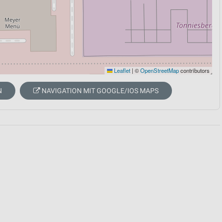
Leaflet
|
©
OpenStreetMap
contributors
N
NAVIGATION MIT GOOGLE/IOS MAPS