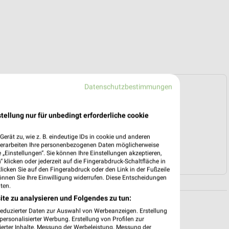
Datenschutzbestimmungen
e Prospekte vorhanden.
tellung nur für unbedingt erforderliche cookie
HÄNDLER-WEBSEITE
erät zu, wie z. B. eindeutige IDs in cookie und anderen
verarbeiten Ihre personenbezogenen Daten möglicherweise
„Einstellungen“. Sie können Ihre Einstellungen akzeptieren,
RESTAURANT ANGEBOTE
 klicken oder jederzeit auf die Fingerabdruck-Schaltfläche in
klicken Sie auf den Fingerabdruck oder den Link in der Fußzeile
önnen Sie Ihre Einwilligung widerrufen. Diese Entscheidungen
ten.
ite zu analysieren und Folgendes zu tun:
reduzierter Daten zur Auswahl von Werbeanzeigen. Erstellung
ersonalisierter Werbung. Erstellung von Profilen zur
ierter Inhalte. Messung der Werbeleistung. Messung der