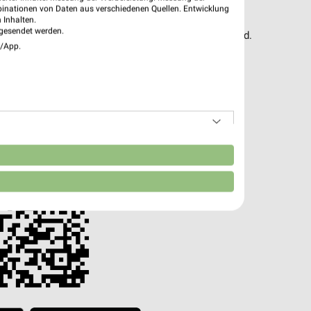
pekte & Angebote App
binationen von Daten aus verschiedenen Quellen. Entwicklung
 Inhalten.
gesendet werden.
t – mit der kostenlosen weekli App für iOS & Android.
e/App.
e Angebote
ieblingshändler
htigungen bei neuen Prospekten
 Einkauf stressfrei planen
 App jetzt laden oder QR-Code scannen.
n