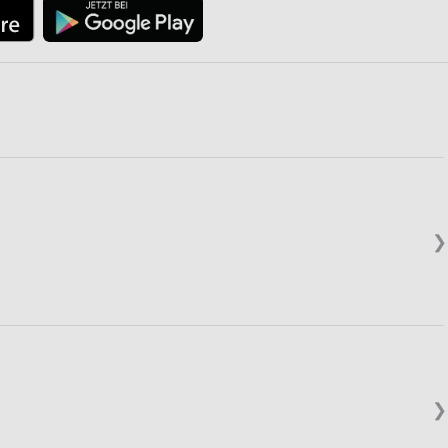
von Daten aus verschiedenen
❯
ren
❯