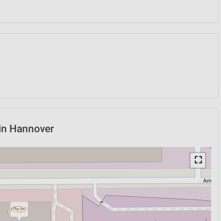
 in Hannover
⛶