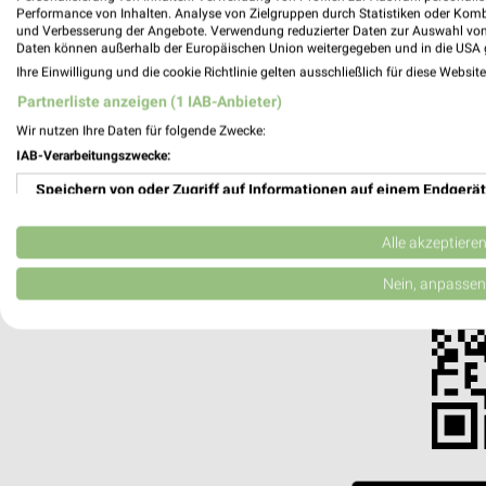
weekli - Pros
Performance von Inhalten. Analyse von Zielgruppen durch Statistiken oder Kom
und Verbesserung der Angebote. Verwendung reduzierter Daten zur Auswahl von
Daten können außerhalb der Europäischen Union weitergegeben und in die USA 
Alle Meyer Menü Angebote immer griffberei
Ihre Einwilligung und die cookie Richtlinie gelten ausschließlich für diese Websit
✔
Standortgenau
Partnerliste anzeigen (1 IAB-Anbieter)
✔
Folge deinem L
Wir nutzen Ihre Daten für folgende Zwecke:
✔
Push-Benachric
IAB-Verarbeitungszwecke:
✔
Einkaufsliste -
Speichern von oder Zugriff auf Informationen auf einem Endgerät
Nutze weekli auch mobil –
Verwendung reduzierter Daten zur Auswahl von Werbeanzeigen
Alle akzeptiere
Erstellung von Profilen für personalisierte Werbung
Nein, anpassen
Verwendung von Profilen zur Auswahl personalisierter Werbung
Erstellung von Profilen zur Personalisierung von Inhalten
Verwendung von Profilen zur Auswahl personalisierter Inhalte
Messung der Werbeleistung