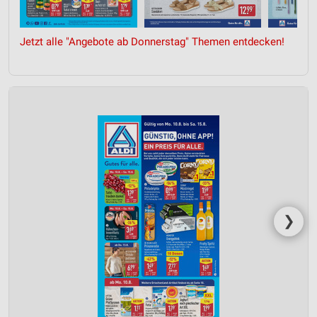
Speichern von oder Zugriff auf Informationen
auf einem Endgerät
Jetzt alle "Angebote ab Donnerstag" Themen entdecken!
Verwendung reduzierter Daten zur Auswahl von
Werbeanzeigen
Erstellung von Profilen für personalisierte
Werbung
Verwendung von Profilen zur Auswahl
personalisierter Werbung
Erstellung von Profilen zur Personalisierung
von Inhalten
❯
Verwendung von Profilen zur Auswahl
personalisierter Inhalte
Messung der Werbeleistung
Messung der Performance von Inhalten