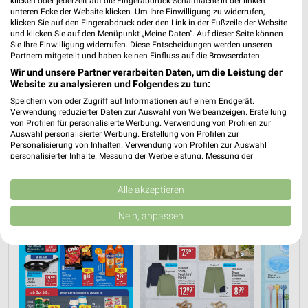
klicken oder jederzeit auf die Fingerabdruck-Schaltfläche in der linken
unteren Ecke der Website klicken. Um Ihre Einwilligung zu widerrufen,
klicken Sie auf den Fingerabdruck oder den Link in der Fußzeile der Website
und klicken Sie auf den Menüpunkt „Meine Daten“. Auf dieser Seite können
Sie Ihre Einwilligung widerrufen. Diese Entscheidungen werden unseren
PROSPEKT BLÄTTERN
Partnern mitgeteilt und haben keinen Einfluss auf die Browserdaten.
Wir und unsere Partner verarbeiten Daten, um die Leistung der
Website zu analysieren und Folgendes zu tun:
Speichern von oder Zugriff auf Informationen auf einem Endgerät.
ANGEBOTE AB DONNERSTAG
ANGEBOTE AB MONTAG
FLEISCH & W
Verwendung reduzierter Daten zur Auswahl von Werbeanzeigen. Erstellung
von Profilen für personalisierte Werbung. Verwendung von Profilen zur
Auswahl personalisierter Werbung. Erstellung von Profilen zur
Personalisierung von Inhalten. Verwendung von Profilen zur Auswahl
personalisierter Inhalte. Messung der Werbeleistung. Messung der
Performance von Inhalten. Analyse von Zielgruppen durch Statistiken oder
Kombinationen von Daten aus verschiedenen Quellen. Entwicklung und
Verbesserung der Angebote. Verwendung reduzierter Daten zur Auswahl
Alle akzeptieren
von Inhalten.
Daten können außerhalb der Europäischen Union weitergegeben und in die
Nein, anpassen
USA gesendet werden.
Ihre Einwilligung und die cookie Richtlinie gelten ausschließlich für diese
Website/App.
Partnerliste anzeigen (1 IAB-Anbieter)
Wir nutzen Ihre Daten für folgende Zwecke:
IAB-Verarbeitungszwecke: