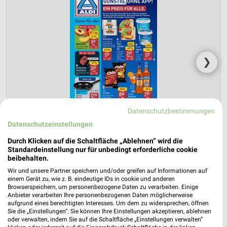
❯
Datenschutzbestimmungen
Datenschutzeinstellungen
Durch Klicken auf die Schaltfläche „Ablehnen“ wird die
Standardeinstellung nur für unbedingt erforderliche cookie
beibehalten.
ALDI Nord Prospekt für Hannover ab Mo.
Wir und unsere Partner speichern und/oder greifen auf Informationen auf
einem Gerät zu, wie z. B. eindeutige IDs in cookie und anderen
den 03.08.
Browserspeichern, um personenbezogene Daten zu verarbeiten. Einige
Anbieter verarbeiten Ihre personenbezogenen Daten möglicherweise
Gültig von 03. Aug. bis 08. Aug.
aufgrund eines berechtigten Interesses. Um dem zu widersprechen, öffnen
Sie die „Einstellungen“. Sie können Ihre Einstellungen akzeptieren, ablehnen
📅
Kalendereintrag erstellen
oder verwalten, indem Sie auf die Schaltfläche „Einstellungen verwalten“