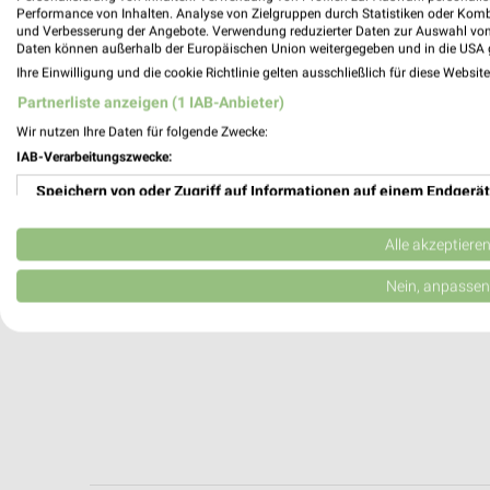
Karlstadt, Deutschland
Performance von Inhalten. Analyse von Zielgruppen durch Statistiken oder Kom
und Verbesserung der Angebote. Verwendung reduzierter Daten zur Auswahl von
Daten können außerhalb der Europäischen Union weitergegeben und in die USA 
379,30 km
Ihre Einwilligung und die cookie Richtlinie gelten ausschließlich für diese Websit
Partnerliste anzeigen (1 IAB-Anbieter)
Wir nutzen Ihre Daten für folgende Zwecke:
IAB-Verarbeitungszwecke:
Speichern von oder Zugriff auf Informationen auf einem Endgerät
Verwendung reduzierter Daten zur Auswahl von Werbeanzeigen
Alle akzeptiere
Erstellung von Profilen für personalisierte Werbung
Nein, anpassen
Verwendung von Profilen zur Auswahl personalisierter Werbung
Erstellung von Profilen zur Personalisierung von Inhalten
Verwendung von Profilen zur Auswahl personalisierter Inhalte
Messung der Werbeleistung