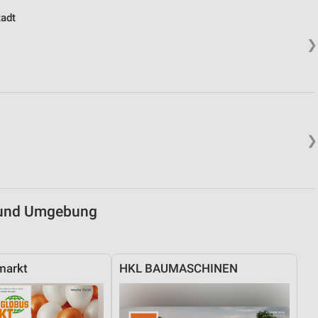
tadt
von Daten aus verschiedenen
❯
❯
ren
 und Umgebung
markt
HKL BAUMASCHINEN