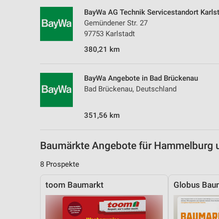
Messung der Performance von Inhalten
BayWa AG Technik Servicestandort Karls
Gemündener Str. 27
Analyse von Zielgruppen durch Statistiken oder Kombinationen 
97753 Karlstadt
Quellen
380,21 km
Entwicklung und Verbesserung der Angebote
Verwendung reduzierter Daten zur Auswahl von Inhalten
BayWa Angebote in Bad Brückenau
Bad Brückenau, Deutschland
IAB-Besonderheiten:
Verwendung genauer Standortdaten
351,56 km
Geräte anhand von aktiv angeforderten Informationen identifizie
Nicht-IAB-Verarbeitungszwecke:
Baumärkte Angebote für Hammelburg
Notwendig
8 Prospekte
Performance
toom Baumarkt
Globus Bau
Funktional
Werbung