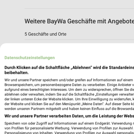
Weitere BayWa Geschäfte mit Angebot
5 Geschäfte und Orte
BayWa Angebote in Bad Kissingen
Bad Kissingen, Deutschland
Datenschutzeinstellungen
Durch Klicken auf die Schaltfläche „Ablehnen“ wird die Standardeins
347,83 km
beibehalten.
Wir und unsere Partner speichern und/oder greifen auf Informationen auf einem G
Browserspeichern, um personenbezogene Daten zu verarbeiten. Einige Anbieter 
BayWa AG Technik Treppenbau Bad Kiss
aufgrund eines berechtigten Interesses. Um dem zu widersprechen, öffnen Sie die 
ablehnen oder verwalten, indem Sie auf die Schaltfläche „Einstellungen verwalten“
Würzburger Str. 17
der linken unteren Ecke der Website klicken. Um Ihre Einwilligung zu widerrufen, 
97688 Bad Kissingen
der Website und klicken Sie auf den Menüpunkt „Meine Daten“. Auf dieser Seite k
werden unseren Partnern mitgeteilt und haben keinen Einfluss auf die Browserda
347,50 km
Wir und unsere Partner verarbeiten Daten, um die Leistung der Webs
Speichern von oder Zugriff auf Informationen auf einem Endgerät. Verwendung 
von Profilen für personalisierte Werbung. Verwendung von Profilen zur Auswahl p
BayWa Angebote in Karlstadt
Personalisierung von Inhalten. Verwendung von Profilen zur Auswahl personalis