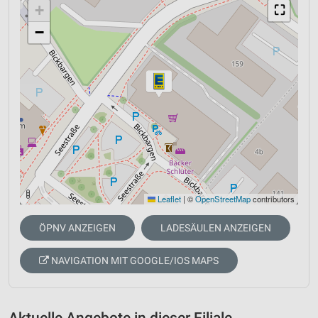
+
⛶
−
Leaflet
|
©
OpenStreetMap
contributors
ÖPNV ANZEIGEN
LADESÄULEN ANZEIGEN
NAVIGATION MIT GOOGLE/IOS MAPS
Aktuelle Angebote in dieser Filiale