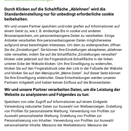
Durch Klicken auf die Schaltfläche „Ablehnen“ wird die
Standardeinstellung nur für unbedingt erforderliche cookie
beibehalten.
Wir und unsere Partner speichern und/oder greifen auf Informationen auf
einem Gerät zu, wie z. B. eindeutige IDs in cookie und anderen
Browserspeichern, um personenbezogene Daten zu verarbeiten. Einige
Anbieter verarbeiten Ihre personenbezogenen Daten möglicherweise
aufgrund eines berechtigten Interesses. Um dem zu widersprechen, öffnen
Sie die „Einstellungen“. Sie können Ihre Einstellungen akzeptieren, ablehnen
Jetzt alle "Obst & Gemüse" Themen entdecken!
oder verwalten, indem Sie auf die Schaltfläche „Einstellungen verwalten“
klicken oder jederzeit auf die Fingerabdruck-Schaltfläche in der linken
unteren Ecke der Website klicken. Um Ihre Einwilligung zu widerrufen,
klicken Sie auf den Fingerabdruck oder den Link in der Fußzeile der Website
und klicken Sie auf den Menüpunkt „Meine Daten“. Auf dieser Seite können
Sie Ihre Einwilligung widerrufen. Diese Entscheidungen werden unseren
MEHR PROSPEKTE
Partnern mitgeteilt und haben keinen Einfluss auf die Browserdaten.
Wir und unsere Partner verarbeiten Daten, um die Leistung der
Website zu analysieren und Folgendes zu tun:
Speichern von oder Zugriff auf Informationen auf einem Endgerät.
Verwendung reduzierter Daten zur Auswahl von Werbeanzeigen. Erstellung
von Profilen für personalisierte Werbung. Verwendung von Profilen zur
Auswahl personalisierter Werbung. Erstellung von Profilen zur
weekli - Prospekte & Angebote App
Personalisierung von Inhalten. Verwendung von Profilen zur Auswahl
personalisierter Inhalte. Messung der Werbeleistung. Messung der
Performance von Inhalten. Analyse von Zielgruppen durch Statistiken oder
Alle EDEKA Angebote immer griffbereit – mit der kostenlosen