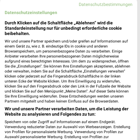
Datenschutzbestimmungen
22,7 km
22,7 km
Datenschutzeinstellungen
Wohnen-Preishits
NR. 1 Beim Preis
Gültig bis Fr. 14.08.
Noch heute gültig
Durch Klicken auf die Schaltfläche „Ablehnen“ wird die
Standardeinstellung nur für unbedingt erforderliche cookie
beibehalten.
XXXLutz
XXXLutz
Wir und unsere Partner speichern und/oder greifen auf Informationen auf
einem Gerät zu, wie z. B. eindeutige IDs in cookie und anderen
Browserspeichern, um personenbezogene Daten zu verarbeiten. Einige
Anbieter verarbeiten Ihre personenbezogenen Daten möglicherweise
aufgrund eines berechtigten Interesses. Um dem zu widersprechen, öffnen
Sie die „Einstellungen“. Sie können Ihre Einstellungen akzeptieren, ablehnen
oder verwalten, indem Sie auf die Schaltfläche „Einstellungen verwalten“
klicken oder jederzeit auf die Fingerabdruck-Schaltfläche in der linken
unteren Ecke der Website klicken. Um Ihre Einwilligung zu widerrufen,
klicken Sie auf den Fingerabdruck oder den Link in der Fußzeile der Website
und klicken Sie auf den Menüpunkt „Meine Daten“. Auf dieser Seite können
Sie Ihre Einwilligung widerrufen. Diese Entscheidungen werden unseren
Partnern mitgeteilt und haben keinen Einfluss auf die Browserdaten.
Wir und unsere Partner verarbeiten Daten, um die Leistung der
Website zu analysieren und Folgendes zu tun:
Speichern von oder Zugriff auf Informationen auf einem Endgerät.
Verwendung reduzierter Daten zur Auswahl von Werbeanzeigen. Erstellung
22,7 km
22,7 km
von Profilen für personalisierte Werbung. Verwendung von Profilen zur
Badezimmer-Testerinnen
Bis zu 62% in diesem prospekt
Auswahl personalisierter Werbung. Erstellung von Profilen zur