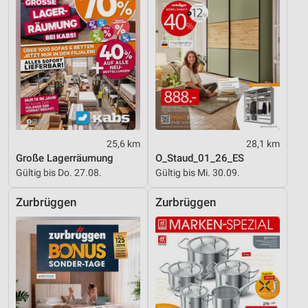
Geräte anhand von aktiv angeforderten
Informationen identifizieren
Nicht-IAB-Verarbeitungszwecke:
Notwendig
Performance
Funktional
25,6 km
28,1 km
Große Lagerräumung
O_Staud_01_26_ES
Werbung
Gültig bis Do. 27.08.
Gültig bis Mi. 30.09.
Zurbrüggen
Zurbrüggen