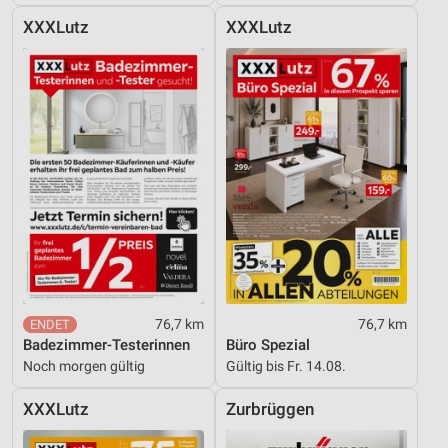
XXXLutz
XXXLutz
Entwicklung und Verbesserung der Angebote
Verwendung reduzierter Daten zur Auswahl von
Inhalten
IAB-Besonderheiten:
Verwendung genauer Standortdaten
Geräte anhand von aktiv angeforderten
Informationen identifizieren
Nicht-IAB-Verarbeitungszwecke:
Notwendig
Performance
76,7 km
76,7 km
Badezimmer-Testerinnen
Büro Spezial
Funktional
Noch morgen gültig
Gültig bis Fr. 14.08.
Werbung
XXXLutz
Zurbrüggen