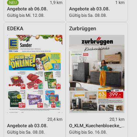
1,9 km
1 km
Verwendung reduzierter Daten zur Auswahl von
Angebote ab 06.08.
Angebote ab 03.08.
Werbeanzeigen
Gültig bis Mi. 12.08.
Gültig bis Sa. 08.08.
Erstellung von Profilen für personalisierte
EDEKA
Zurbrüggen
Werbung
Verwendung von Profilen zur Auswahl
personalisierter Werbung
Erstellung von Profilen zur Personalisierung
von Inhalten
Verwendung von Profilen zur Auswahl
personalisierter Inhalte
Messung der Werbeleistung
Messung der Performance von Inhalten
20,4 km
20,1 km
Analyse von Zielgruppen durch Statistiken oder
Angebote ab 03.08.
O_KLM_Kuechenbloecke_01_26_ES
Kombinationen von Daten aus verschiedenen
Gültig bis Sa. 08.08.
Gültig bis So. 16.08.
Quellen