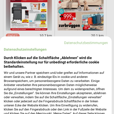
10,7 km
20,1 km
Angebote ab 01.08.
Angebote ab 11.07.
Datenschutzbestimmungen
Noch morgen gültig
Gültig bis Sa. 08.08.
Datenschutzeinstellungen
XXXLutz
XXXLutz
Durch Klicken auf die Schaltfläche „Ablehnen“ wird die
Standardeinstellung nur für unbedingt erforderliche cookie
beibehalten.
Wir und unsere Partner speichern und/oder greifen auf Informationen auf
einem Gerät zu, wie z. B. eindeutige IDs in cookie und anderen
Browserspeichern, um personenbezogene Daten zu verarbeiten. Einige
Anbieter verarbeiten Ihre personenbezogenen Daten möglicherweise
aufgrund eines berechtigten Interesses. Um dem zu widersprechen, öffnen
Sie die „Einstellungen“. Sie können Ihre Einstellungen akzeptieren, ablehnen
oder verwalten, indem Sie auf die Schaltfläche „Einstellungen verwalten“
klicken oder jederzeit auf die Fingerabdruck-Schaltfläche in der linken
unteren Ecke der Website klicken. Um Ihre Einwilligung zu widerrufen,
klicken Sie auf den Fingerabdruck oder den Link in der Fußzeile der Website
und klicken Sie auf den Menüpunkt „Meine Daten“. Auf dieser Seite können