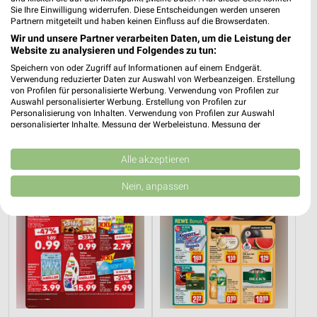
Sie Ihre Einwilligung widerrufen. Diese Entscheidungen werden unseren
Partnern mitgeteilt und haben keinen Einfluss auf die Browserdaten.
Wir und unsere Partner verarbeiten Daten, um die Leistung der
Website zu analysieren und Folgendes zu tun:
76,7 km
76,7 km
Dieter Knoll
Wohnen Spezial
Speichern von oder Zugriff auf Informationen auf einem Endgerät.
Verwendung reduzierter Daten zur Auswahl von Werbeanzeigen. Erstellung
Gültig bis Fr. 14.08.
Gültig bis Fr. 14.08.
von Profilen für personalisierte Werbung. Verwendung von Profilen zur
Auswahl personalisierter Werbung. Erstellung von Profilen zur
Kaufland
REWE
Personalisierung von Inhalten. Verwendung von Profilen zur Auswahl
personalisierter Inhalte. Messung der Werbeleistung. Messung der
Performance von Inhalten. Analyse von Zielgruppen durch Statistiken oder
Kombinationen von Daten aus verschiedenen Quellen. Entwicklung und
Verbesserung der Angebote. Verwendung reduzierter Daten zur Auswahl
Alle akzeptieren
von Inhalten.
Daten können außerhalb der Europäischen Union weitergegeben und in die
Nein, anpassen
USA gesendet werden.
Ihre Einwilligung und die cookie Richtlinie gelten ausschließlich für diese
Website/App.
Partnerliste anzeigen (1 IAB-Anbieter)
Wir nutzen Ihre Daten für folgende Zwecke:
IAB-Verarbeitungszwecke:
Speichern von oder Zugriff auf Informationen
auf einem Endgerät