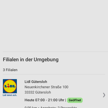
Verwendung genauer Standortdaten
Geräte anhand von aktiv angeforderten
Informationen identifizieren
Nicht-IAB-Verarbeitungszwecke:
Notwendig
Performance
Funktional
Filialen in der Umgebung
Werbung
3 Filialen
Lidl Gütersloh
Neuenkirchener Straße 100
33332 Gütersloh
❯
Heute 07:00 - 21:00 Uhr |
Geöffnet
0,00 km • Angebote: 2 Prospekte