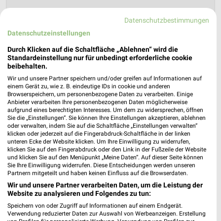
Datenschutzbestimmungen
Lidl Prospekt für Gütersloh ab Mo. den
Datenschutzeinstellungen
03.08.
Durch Klicken auf die Schaltfläche „Ablehnen“ wird die
Gültig von 03. Aug. bis 08. Aug.
Standardeinstellung nur für unbedingt erforderliche cookie
beibehalten.
📅
Kalendereintrag erstellen
Wir und unsere Partner speichern und/oder greifen auf Informationen auf
einem Gerät zu, wie z. B. eindeutige IDs in cookie und anderen
Browserspeichern, um personenbezogene Daten zu verarbeiten. Einige
Anbieter verarbeiten Ihre personenbezogenen Daten möglicherweise
aufgrund eines berechtigten Interesses. Um dem zu widersprechen, öffnen
PROSPEKT BLÄTTERN
Sie die „Einstellungen“. Sie können Ihre Einstellungen akzeptieren, ablehnen
oder verwalten, indem Sie auf die Schaltfläche „Einstellungen verwalten“
klicken oder jederzeit auf die Fingerabdruck-Schaltfläche in der linken
unteren Ecke der Website klicken. Um Ihre Einwilligung zu widerrufen,
klicken Sie auf den Fingerabdruck oder den Link in der Fußzeile der Website
und klicken Sie auf den Menüpunkt „Meine Daten“. Auf dieser Seite können
WEIN
ANGEBOTE AB FREITAG
FÜR HEIMWERKER
BLUMEN
Sie Ihre Einwilligung widerrufen. Diese Entscheidungen werden unseren
Partnern mitgeteilt und haben keinen Einfluss auf die Browserdaten.
Wir und unsere Partner verarbeiten Daten, um die Leistung der
Website zu analysieren und Folgendes zu tun:
Speichern von oder Zugriff auf Informationen auf einem Endgerät.
Verwendung reduzierter Daten zur Auswahl von Werbeanzeigen. Erstellung