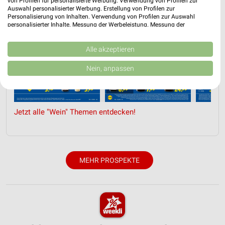
von Profilen für personalisierte Werbung. Verwendung von Profilen zur
Auswahl personalisierter Werbung. Erstellung von Profilen zur
Personalisierung von Inhalten. Verwendung von Profilen zur Auswahl
personalisierter Inhalte. Messung der Werbeleistung. Messung der
Performance von Inhalten. Analyse von Zielgruppen durch Statistiken oder
Kombinationen von Daten aus verschiedenen Quellen. Entwicklung und
Verbesserung der Angebote. Verwendung reduzierter Daten zur Auswahl
Alle akzeptieren
von Inhalten.
Daten können außerhalb der Europäischen Union weitergegeben und in die
Nein, anpassen
USA gesendet werden.
Ihre Einwilligung und die cookie Richtlinie gelten ausschließlich für diese
Website/App.
Partnerliste anzeigen (1 IAB-Anbieter)
Jetzt alle "Wein" Themen entdecken!
Wir nutzen Ihre Daten für folgende Zwecke:
IAB-Verarbeitungszwecke:
Speichern von oder Zugriff auf Informationen
auf einem Endgerät
MEHR PROSPEKTE
Verwendung reduzierter Daten zur Auswahl von
Werbeanzeigen
Erstellung von Profilen für personalisierte
Werbung