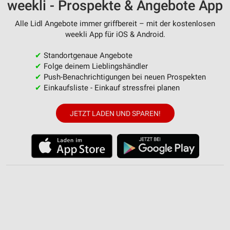
weekli - Prospekte & Angebote App
Verwendung von Profilen zur Auswahl
personalisierter Werbung
Alle Lidl Angebote immer griffbereit – mit der kostenlosen
weekli App für iOS & Android.
Erstellung von Profilen zur Personalisierung
von Inhalten
✔
Standortgenaue Angebote
✔
Folge deinem Lieblingshändler
Verwendung von Profilen zur Auswahl
personalisierter Inhalte
✔
Push-Benachrichtigungen bei neuen Prospekten
✔
Einkaufsliste - Einkauf stressfrei planen
Messung der Werbeleistung
JETZT LADEN UND SPAREN!
Messung der Performance von Inhalten
Analyse von Zielgruppen durch Statistiken oder
Kombinationen von Daten aus verschiedenen
Quellen
Entwicklung und Verbesserung der Angebote
Verwendung reduzierter Daten zur Auswahl von
Inhalten
IAB-Besonderheiten: