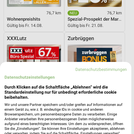
76,7 km
76,7 km
Wohnenpreishits
Spezial-Prospekt der Marken
Gültig bis Fr. 14.08.
Gültig bis Fr. 21.08.
XXXLutz
Zurbrüggen
Datenschutzbestimmungen
Datenschutzeinstellungen
Durch Klicken auf die Schaltfläche „Ablehnen“ wird die
Standardeinstellung nur für unbedingt erforderliche cookie
beibehalten.
Wir und unsere Partner speichern und/oder greifen auf Informationen auf
einem Gerät zu, wie z. B. eindeutige IDs in cookie und anderen
Browserspeichern, um personenbezogene Daten zu verarbeiten. Einige
Anbieter verarbeiten Ihre personenbezogenen Daten möglicherweise
aufgrund eines berechtigten Interesses. Um dem zu widersprechen, öffnen
76,7 km
20,1 km
Sie die „Einstellungen“. Sie können Ihre Einstellungen akzeptieren, ablehnen
Büro Spezial
G08_26_Online_ES
oder verwalten, indem Sie auf die Schaltfläche „Einstellungen verwalten“