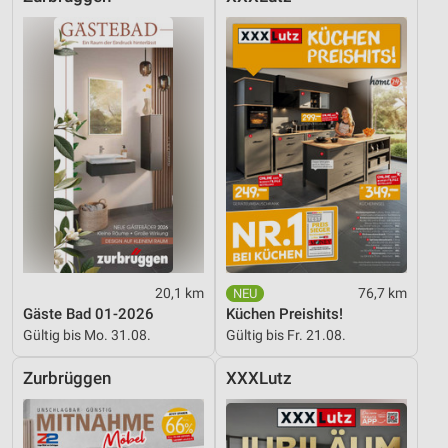
IAB-Verarbeitungszwecke:
Speichern von oder Zugriff auf Informationen
auf einem Endgerät
Verwendung reduzierter Daten zur Auswahl von
Werbeanzeigen
Erstellung von Profilen für personalisierte
Werbung
Verwendung von Profilen zur Auswahl
personalisierter Werbung
Erstellung von Profilen zur Personalisierung
von Inhalten
20,1 km
76,7 km
Gäste Bad 01-2026
Küchen Preishits!
Verwendung von Profilen zur Auswahl
Gültig bis Mo. 31.08.
Gültig bis Fr. 21.08.
personalisierter Inhalte
Zurbrüggen
XXXLutz
Messung der Werbeleistung
Messung der Performance von Inhalten