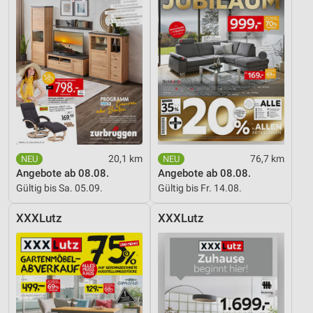
Analyse von Zielgruppen durch Statistiken oder
Kombinationen von Daten aus verschiedenen
Quellen
Entwicklung und Verbesserung der Angebote
Verwendung reduzierter Daten zur Auswahl von
Inhalten
IAB-Besonderheiten:
Verwendung genauer Standortdaten
20,1 km
76,7 km
Angebote ab 08.08.
Angebote ab 08.08.
Geräte anhand von aktiv angeforderten
Gültig bis Sa. 05.09.
Gültig bis Fr. 14.08.
Informationen identifizieren
Nicht-IAB-Verarbeitungszwecke:
XXXLutz
XXXLutz
Notwendig
Performance
Funktional