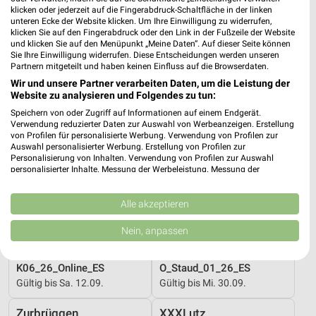
klicken oder jederzeit auf die Fingerabdruck-Schaltfläche in der linken
Gültig bis Fr. 14.08.
Gültig bis Sa. 22.08.
unteren Ecke der Website klicken. Um Ihre Einwilligung zu widerrufen,
klicken Sie auf den Fingerabdruck oder den Link in der Fußzeile der Website
Zurbrüggen
Zurbrüggen
und klicken Sie auf den Menüpunkt „Meine Daten“. Auf dieser Seite können
Sie Ihre Einwilligung widerrufen. Diese Entscheidungen werden unseren
Partnern mitgeteilt und haben keinen Einfluss auf die Browserdaten.
Wir und unsere Partner verarbeiten Daten, um die Leistung der
Website zu analysieren und Folgendes zu tun:
Speichern von oder Zugriff auf Informationen auf einem Endgerät.
Verwendung reduzierter Daten zur Auswahl von Werbeanzeigen. Erstellung
von Profilen für personalisierte Werbung. Verwendung von Profilen zur
Auswahl personalisierter Werbung. Erstellung von Profilen zur
Personalisierung von Inhalten. Verwendung von Profilen zur Auswahl
personalisierter Inhalte. Messung der Werbeleistung. Messung der
Performance von Inhalten. Analyse von Zielgruppen durch Statistiken oder
Kombinationen von Daten aus verschiedenen Quellen. Entwicklung und
Verbesserung der Angebote. Verwendung reduzierter Daten zur Auswahl
Alle akzeptieren
von Inhalten.
Daten können außerhalb der Europäischen Union weitergegeben und in die
Nein, anpassen
USA gesendet werden.
20,1 km
20,1 km
Ihre Einwilligung und die cookie Richtlinie gelten ausschließlich für diese
Website/App.
K06_26_Online_ES
O_Staud_01_26_ES
Partnerliste anzeigen (1 IAB-Anbieter)
Gültig bis Sa. 12.09.
Gültig bis Mi. 30.09.
Wir nutzen Ihre Daten für folgende Zwecke:
Zurbrüggen
XXXLutz