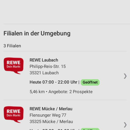
Erstellung von Profilen zur Personalisierung
von Inhalten
Verwendung von Profilen zur Auswahl
personalisierter Inhalte
Filialen in der Umgebung
Messung der Werbeleistung
3 Filialen
Messung der Performance von Inhalten
REWE Laubach
Analyse von Zielgruppen durch Statistiken oder
Kombinationen von Daten aus verschiedenen
Philipp-Reis-Str. 15
Quellen
35321 Laubach
❯
Entwicklung und Verbesserung der Angebote
Heute 07:00 - 22:00 Uhr |
Geöffnet
5,46 km • Angebote: 2 Prospekte
Verwendung reduzierter Daten zur Auswahl von
Inhalten
IAB-Besonderheiten:
REWE Mücke / Merlau
Flensunger Weg 77
Verwendung genauer Standortdaten
35325 Mücke / Merlau
❯
Geräte anhand von aktiv angeforderten