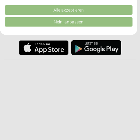
Kombinationen von Daten aus verschiedenen Quellen. Entwicklung und
✔
Push-Benachrichtigungen bei neuen Prospekten
Verbesserung der Angebote. Verwendung reduzierter Daten zur Auswahl
Alle akzeptieren
✔
Einkaufsliste - Einkauf stressfrei planen
von Inhalten.
Daten können außerhalb der Europäischen Union weitergegeben und in die
Nein, anpassen
USA gesendet werden.
JETZT LADEN UND SPAREN!
Ihre Einwilligung und die cookie Richtlinie gelten ausschließlich für diese
Website/App.
Partnerliste anzeigen (1 IAB-Anbieter)
Wir nutzen Ihre Daten für folgende Zwecke:
IAB-Verarbeitungszwecke:
Speichern von oder Zugriff auf Informationen
auf einem Endgerät
Verwendung reduzierter Daten zur Auswahl von
Werbeanzeigen
Erstellung von Profilen für personalisierte
Werbung
Verwendung von Profilen zur Auswahl
personalisierter Werbung