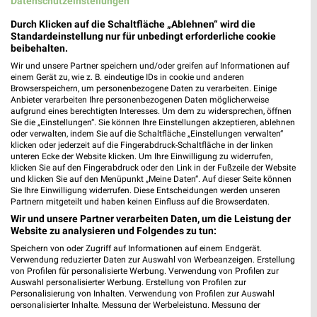
Datenschutzeinstellungen
Durch Klicken auf die Schaltfläche „Ablehnen“ wird die
Standardeinstellung nur für unbedingt erforderliche cookie
beibehalten.
Wir und unsere Partner speichern und/oder greifen auf Informationen auf
einem Gerät zu, wie z. B. eindeutige IDs in cookie und anderen
Browserspeichern, um personenbezogene Daten zu verarbeiten. Einige
Anbieter verarbeiten Ihre personenbezogenen Daten möglicherweise
aufgrund eines berechtigten Interesses. Um dem zu widersprechen, öffnen
Sie die „Einstellungen“. Sie können Ihre Einstellungen akzeptieren, ablehnen
MEHR PROSPEKTE
oder verwalten, indem Sie auf die Schaltfläche „Einstellungen verwalten“
klicken oder jederzeit auf die Fingerabdruck-Schaltfläche in der linken
unteren Ecke der Website klicken. Um Ihre Einwilligung zu widerrufen,
klicken Sie auf den Fingerabdruck oder den Link in der Fußzeile der Website
und klicken Sie auf den Menüpunkt „Meine Daten“. Auf dieser Seite können
Sie Ihre Einwilligung widerrufen. Diese Entscheidungen werden unseren
Partnern mitgeteilt und haben keinen Einfluss auf die Browserdaten.
Wir und unsere Partner verarbeiten Daten, um die Leistung der
weekli - Prospekte & Angebote App
Website zu analysieren und Folgendes zu tun:
Speichern von oder Zugriff auf Informationen auf einem Endgerät.
Alle REWE Angebote immer griffbereit – mit der kostenlosen
Verwendung reduzierter Daten zur Auswahl von Werbeanzeigen. Erstellung
weekli App für iOS & Android.
von Profilen für personalisierte Werbung. Verwendung von Profilen zur
Auswahl personalisierter Werbung. Erstellung von Profilen zur
Personalisierung von Inhalten. Verwendung von Profilen zur Auswahl
✔
Standortgenaue Angebote
personalisierter Inhalte. Messung der Werbeleistung. Messung der
✔
Folge deinem Lieblingshändler
Performance von Inhalten. Analyse von Zielgruppen durch Statistiken oder