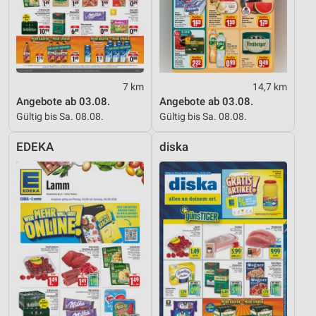
Verwendung genauer Standortdaten
Geräte anhand von aktiv angeforderten
Informationen identifizieren
Nicht-IAB-Verarbeitungszwecke:
7 km
14,7 km
Angebote ab 03.08.
Angebote ab 03.08.
Notwendig
Gültig bis Sa. 08.08.
Gültig bis Sa. 08.08.
Performance
EDEKA
diska
Funktional
Werbung