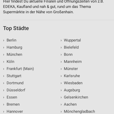
Hier findest Du aktuelle Filialen und Öffnungszeiten von z.B.
EDEKA, Kaufland und nah & gut, rund um das Thema
Supermärkte in der Nähe von Großenhain.
Top Städte
›
Berlin
›
Wuppertal
›
Hamburg
›
Bielefeld
›
München
›
Bonn
›
Köln
›
Mannheim
›
Frankfurt (Main)
›
Münster
›
Stuttgart
›
Karlsruhe
›
Dortmund
›
Wiesbaden
›
Düsseldorf
›
Augsburg
›
Essen
›
Gelsenkirchen
›
Bremen
›
Aachen
›
Hannover
›
Mönchengladbach