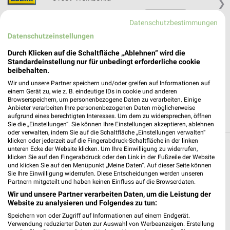
❯
Heute 07:00 - 20:00 Uhr |
Geschlossen
Datenschutzbestimmungen
151,88 km • Angebote: 1 Prospekt
Datenschutzeinstellungen
Durch Klicken auf die Schaltfläche „Ablehnen“ wird die
REWE Radeburg
Standardeinstellung nur für unbedingt erforderliche cookie
beibehalten.
Großenhainer Str. 58
Wir und unsere Partner speichern und/oder greifen auf Informationen auf
01471 Radeburg
❯
einem Gerät zu, wie z. B. eindeutige IDs in cookie und anderen
Browserspeichern, um personenbezogene Daten zu verarbeiten. Einige
Heute 07:00 - 21:00 Uhr |
Geschlossen
Anbieter verarbeiten Ihre personenbezogenen Daten möglicherweise
aufgrund eines berechtigten Interesses. Um dem zu widersprechen, öffnen
146,33 km • Angebote: 2 Prospekte
Sie die „Einstellungen“. Sie können Ihre Einstellungen akzeptieren, ablehnen
oder verwalten, indem Sie auf die Schaltfläche „Einstellungen verwalten“
klicken oder jederzeit auf die Fingerabdruck-Schaltfläche in der linken
unteren Ecke der Website klicken. Um Ihre Einwilligung zu widerrufen,
Supermärkte Angebote und Prospekte für
klicken Sie auf den Fingerabdruck oder den Link in der Fußzeile der Website
Großenhain
und klicken Sie auf den Menüpunkt „Meine Daten“. Auf dieser Seite können
Sie Ihre Einwilligung widerrufen. Diese Entscheidungen werden unseren
Partnern mitgeteilt und haben keinen Einfluss auf die Browserdaten.
16 Prospekte
Wir und unsere Partner verarbeiten Daten, um die Leistung der
Website zu analysieren und Folgendes zu tun:
Kaufland
nahkauf
Speichern von oder Zugriff auf Informationen auf einem Endgerät.
Verwendung reduzierter Daten zur Auswahl von Werbeanzeigen. Erstellung