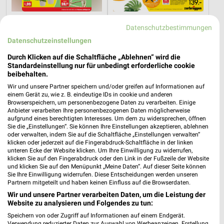
14,8 km
76,1 km
Datenschutzbestimmungen
Angebote ab 10.08.
Marken-Spezial
Datenschutzeinstellungen
Gültig ab Mo. 10.08.
Gültig bis Mo. 31.08.
Durch Klicken auf die Schaltfläche „Ablehnen“ wird die
Zurbrüggen
XXXLutz
Standardeinstellung nur für unbedingt erforderliche cookie
beibehalten.
Wir und unsere Partner speichern und/oder greifen auf Informationen auf
einem Gerät zu, wie z. B. eindeutige IDs in cookie und anderen
Browserspeichern, um personenbezogene Daten zu verarbeiten. Einige
Anbieter verarbeiten Ihre personenbezogenen Daten möglicherweise
aufgrund eines berechtigten Interesses. Um dem zu widersprechen, öffnen
Sie die „Einstellungen“. Sie können Ihre Einstellungen akzeptieren, ablehnen
oder verwalten, indem Sie auf die Schaltfläche „Einstellungen verwalten“
klicken oder jederzeit auf die Fingerabdruck-Schaltfläche in der linken
unteren Ecke der Website klicken. Um Ihre Einwilligung zu widerrufen,
klicken Sie auf den Fingerabdruck oder den Link in der Fußzeile der Website
und klicken Sie auf den Menüpunkt „Meine Daten“. Auf dieser Seite können
Sie Ihre Einwilligung widerrufen. Diese Entscheidungen werden unseren
Partnern mitgeteilt und haben keinen Einfluss auf die Browserdaten.
Wir und unsere Partner verarbeiten Daten, um die Leistung der
Website zu analysieren und Folgendes zu tun:
76,1 km
22,8 km
Speichern von oder Zugriff auf Informationen auf einem Endgerät.
Angebote ab 08.08.
Wohnenpreishits
Verwendung reduzierter Daten zur Auswahl von Werbeanzeigen. Erstellung