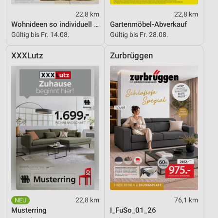
22,8 km
22,8 km
Wohnideen so individuell wie du!
Gartenmöbel-Abverkauf
Gültig bis Fr. 14.08.
Gültig bis Fr. 28.08.
XXXLutz
Zurbrüggen
22,8 km
76,1 km
Musterring
I_FuSo_01_26