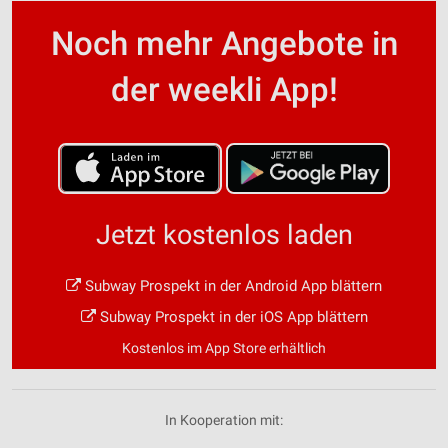
Noch mehr Angebote in
der weekli App!
Jetzt kostenlos laden
Subway Prospekt in der Android App blättern
Subway Prospekt in der iOS App blättern
Kostenlos im App Store erhältlich
In Kooperation mit: