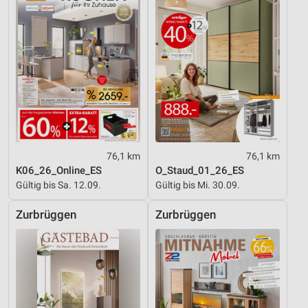
IAB-Besonderheiten:
Verwendung genauer Standortdaten
Geräte anhand von aktiv angeforderten
Informationen identifizieren
Nicht-IAB-Verarbeitungszwecke:
Notwendig
Performance
76,1 km
76,1 km
Funktional
K06_26_Online_ES
O_Staud_01_26_ES
Gültig bis Sa. 12.09.
Gültig bis Mi. 30.09.
Werbung
Zurbrüggen
Zurbrüggen