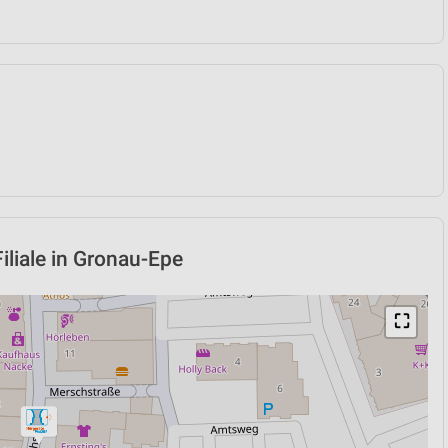
liale in Gronau-Epe
⛶