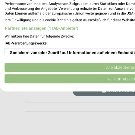
Performance von Inhalten. Analyse von Zielgruppen durch Statistiken oder Kom
und Verbesserung der Angebote. Verwendung reduzierter Daten zur Auswahl von
Daten können außerhalb der Europäischen Union weitergegeben und in die USA 
Ihre Einwilligung und die cookie Richtlinie gelten ausschließlich für diese Websit
Partnerliste anzeigen (1 IAB-Anbieter)
Wir nutzen Ihre Daten für folgende Zwecke:
IAB-Verarbeitungszwecke:
Aktuell kein
Speichern von oder Zugriff auf Informationen auf einem Endgerät
Verwendung reduzierter Daten zur Auswahl von Werbeanzeigen
Alle akzeptiere
ZUR 
Erstellung von Profilen für personalisierte Werbung
Nein, anpassen
Verwendung von Profilen zur Auswahl personalisierter Werbung
WEITERE GES
Erstellung von Profilen zur Personalisierung von Inhalten
Verwendung von Profilen zur Auswahl personalisierter Inhalte
Messung der Werbeleistung