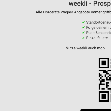
weekli - Pros
Messung der Performance von Inhalten
Alle Hörgeräte Wagner Angebote immer griffbe
Analyse von Zielgruppen durch Statistiken oder Kombinationen 
Quellen
✔
Standortgenau
✔
Folge deinem L
Entwicklung und Verbesserung der Angebote
✔
Push-Benachric
✔
Einkaufsliste -
Verwendung reduzierter Daten zur Auswahl von Inhalten
IAB-Besonderheiten:
Nutze weekli auch mobil –
Verwendung genauer Standortdaten
Geräte anhand von aktiv angeforderten Informationen identifizie
Nicht-IAB-Verarbeitungszwecke:
Notwendig
Performance
Funktional
Werbung