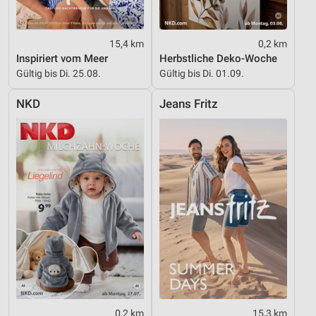
IAB-Verarbeitungszwecke:
Speichern von oder Zugriff auf Informationen
auf einem Endgerät
15,4 km
0,2 km
Inspiriert vom Meer
Herbstliche Deko-Woche
Verwendung reduzierter Daten zur Auswahl von
Gültig bis Di. 25.08.
Gültig bis Di. 01.09.
Werbeanzeigen
NKD
Jeans Fritz
Erstellung von Profilen für personalisierte
Werbung
Verwendung von Profilen zur Auswahl
personalisierter Werbung
Erstellung von Profilen zur Personalisierung
von Inhalten
Verwendung von Profilen zur Auswahl
personalisierter Inhalte
Messung der Werbeleistung
Messung der Performance von Inhalten
0,2 km
15,3 km