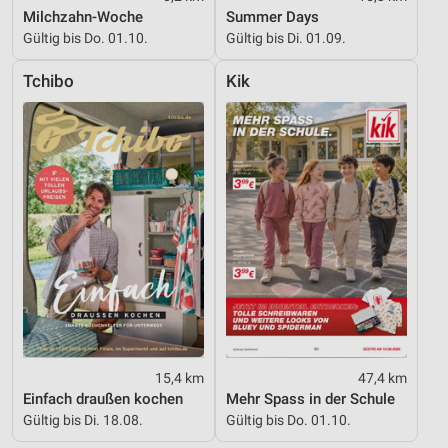
Milchzahn-Woche
Summer Days
Analyse von Zielgruppen durch Statistiken oder
Kombinationen von Daten aus verschiedenen
Gültig bis Do. 01.10.
Gültig bis Di. 01.09.
Quellen
Tchibo
Kik
Entwicklung und Verbesserung der Angebote
Verwendung reduzierter Daten zur Auswahl von
Inhalten
IAB-Besonderheiten:
Verwendung genauer Standortdaten
Geräte anhand von aktiv angeforderten
Informationen identifizieren
Nicht-IAB-Verarbeitungszwecke:
Notwendig
15,4 km
47,4 km
Performance
Einfach draußen kochen
Mehr Spass in der Schule
Gültig bis Di. 18.08.
Gültig bis Do. 01.10.
Funktional