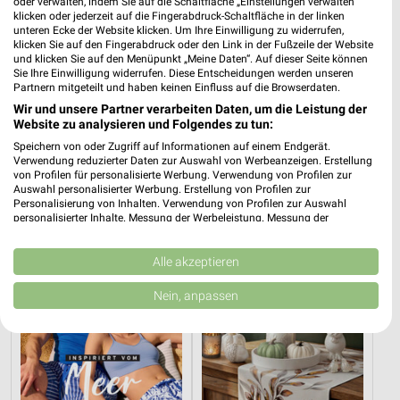
oder verwalten, indem Sie auf die Schaltfläche „Einstellungen verwalten“
klicken oder jederzeit auf die Fingerabdruck-Schaltfläche in der linken
unteren Ecke der Website klicken. Um Ihre Einwilligung zu widerrufen,
klicken Sie auf den Fingerabdruck oder den Link in der Fußzeile der Website
und klicken Sie auf den Menüpunkt „Meine Daten“. Auf dieser Seite können
Sie Ihre Einwilligung widerrufen. Diese Entscheidungen werden unseren
Partnern mitgeteilt und haben keinen Einfluss auf die Browserdaten.
Wir und unsere Partner verarbeiten Daten, um die Leistung der
15,4 km
15,4 km
Website zu analysieren und Folgendes zu tun:
Voilà, c’est moi
Alpaka cleaning collection
Speichern von oder Zugriff auf Informationen auf einem Endgerät.
Gültig ab Mi. 12.08.
Gültig bis Di. 01.09.
Verwendung reduzierter Daten zur Auswahl von Werbeanzeigen. Erstellung
von Profilen für personalisierte Werbung. Verwendung von Profilen zur
Tchibo
NKD
Auswahl personalisierter Werbung. Erstellung von Profilen zur
Personalisierung von Inhalten. Verwendung von Profilen zur Auswahl
personalisierter Inhalte. Messung der Werbeleistung. Messung der
Performance von Inhalten. Analyse von Zielgruppen durch Statistiken oder
Kombinationen von Daten aus verschiedenen Quellen. Entwicklung und
Verbesserung der Angebote. Verwendung reduzierter Daten zur Auswahl
Alle akzeptieren
von Inhalten.
Daten können außerhalb der Europäischen Union weitergegeben und in die
Nein, anpassen
USA gesendet werden.
Ihre Einwilligung und die cookie Richtlinie gelten ausschließlich für diese
Website/App.
Partnerliste anzeigen (1 IAB-Anbieter)
Wir nutzen Ihre Daten für folgende Zwecke: