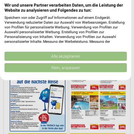
Wir und unsere Partner verarbeiten Daten, um die Leistung der
Website zu analysieren und Folgendes zu tun:
PROSPEKT BLÄTTERN
Speichern von oder Zugriff auf Informationen auf einem Endgerät.
Verwendung reduzierter Daten zur Auswahl von Werbeanzeigen. Erstellung
von Profilen für personalisierte Werbung. Verwendung von Profilen zur
Auswahl personalisierter Werbung. Erstellung von Profilen zur
Personalisierung von Inhalten. Verwendung von Profilen zur Auswahl
URLAUB & REISEN
personalisierter Inhalte. Messung der Werbeleistung. Messung der
Performance von Inhalten. Analyse von Zielgruppen durch Statistiken oder
Kombinationen von Daten aus verschiedenen Quellen. Entwicklung und
Verbesserung der Angebote. Verwendung reduzierter Daten zur Auswahl
Alle akzeptieren
von Inhalten.
Daten können außerhalb der Europäischen Union weitergegeben und in die
Nein, anpassen
USA gesendet werden.
Ihre Einwilligung und die cookie Richtlinie gelten ausschließlich für diese
Website/App.
Partnerliste anzeigen (1 IAB-Anbieter)
Wir nutzen Ihre Daten für folgende Zwecke:
IAB-Verarbeitungszwecke:
Speichern von oder Zugriff auf Informationen
auf einem Endgerät
Verwendung reduzierter Daten zur Auswahl von