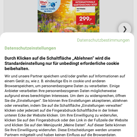
❯
Datenschutzbestimmungen
Datenschutzeinstellungen
Durch Klicken auf die Schaltfläche „Ablehnen“ wird die
Standardeinstellung nur für unbedingt erforderliche cookie
beibehalten.
Wir und unsere Partner speichern und/oder greifen auf Informationen auf
einem Gerät zu, wie z. B. eindeutige IDs in cookie und anderen
Browserspeichern, um personenbezogene Daten zu verarbeiten. Einige
Anbieter verarbeiten Ihre personenbezogenen Daten möglicherweise
Netto Marken-Discount Prospekt für
aufgrund eines berechtigten Interesses. Um dem zu widersprechen, öffnen
Sie die „Einstellungen“. Sie können Ihre Einstellungen akzeptieren, ablehnen
Gotha ab Do. den 30.07.
oder verwalten, indem Sie auf die Schaltfläche „Einstellungen verwalten“
klicken oder jederzeit auf die Fingerabdruck-Schaltfläche in der linken
Reisemagazin August 2026
unteren Ecke der Website klicken. Um Ihre Einwilligung zu widerrufen,
klicken Sie auf den Fingerabdruck oder den Link in der Fußzeile der Website
Gültig von 30. Jul. bis 31. Aug.
und klicken Sie auf den Menüpunkt „Meine Daten“. Auf dieser Seite können
Sie Ihre Einwilligung widerrufen. Diese Entscheidungen werden unseren
📅
Kalendereintrag erstellen
Partnern mitgeteilt und haben keinen Einfluss auf die Browserdaten.