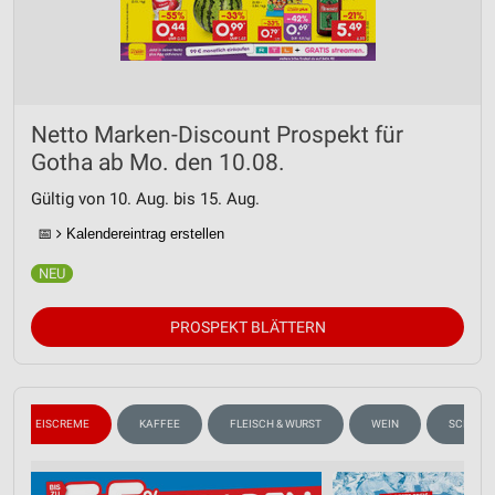
Netto Marken-Discount Prospekt für
Gotha ab Mo. den 10.08.
Gültig von 10. Aug. bis 15. Aug.
📅
Kalendereintrag erstellen
PROSPEKT BLÄTTERN
EISCREME
KAFFEE
FLEISCH & WURST
WEIN
SCHULA