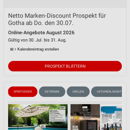
Verwendung reduzierter Daten zur Auswahl von
Inhalten
Netto Marken-Discount Prospekt für
Gotha ab Do. den 30.07.
IAB-Besonderheiten:
Verwendung genauer Standortdaten
Online-Angebote August 2026
Gültig von 30. Jul. bis 31. Aug.
Geräte anhand von aktiv angeforderten
Informationen identifizieren
📅
Kalendereintrag erstellen
Nicht-IAB-Verarbeitungszwecke:
PROSPEKT BLÄTTERN
Notwendig
Performance
Funktional
N
SPIRITUOSEN
GETRÄNKE
GRILLEN
AKTIONEN, RABATTE & 
Werbung