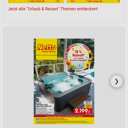
Werbeanzeigen
Jetzt alle "Urlaub & Reisen" Themen entdecken!
Erstellung von Profilen für personalisierte
Werbung
Verwendung von Profilen zur Auswahl
personalisierter Werbung
Erstellung von Profilen zur Personalisierung
von Inhalten
Verwendung von Profilen zur Auswahl
personalisierter Inhalte
Messung der Werbeleistung
❯
Messung der Performance von Inhalten
Analyse von Zielgruppen durch Statistiken oder
Kombinationen von Daten aus verschiedenen
Quellen
Entwicklung und Verbesserung der Angebote