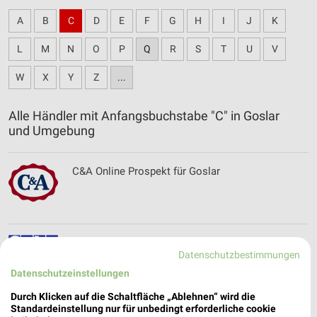
A
B
C
D
E
F
G
H
I
J
K
L
M
N
O
P
Q
R
S
T
U
V
W
X
Y
Z
...
Alle Händler mit Anfangsbuchstabe "C" in Goslar
und Umgebung
C&A Online Prospekt für Goslar
Ceka Prospekte & Aktionen für Gifhorn
Datenschutzbestimmungen
Datenschutzeinstellungen
Durch Klicken auf die Schaltfläche „Ablehnen“ wird die
Standardeinstellung nur für unbedingt erforderliche cookie
cyberport Angebote im aktuellen Prospekt