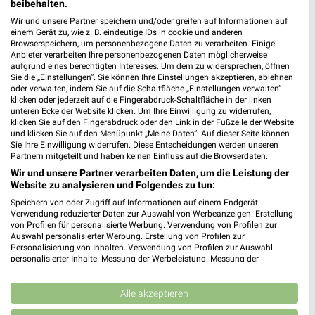
beibehalten.
Wir und unsere Partner speichern und/oder greifen auf Informationen auf
einem Gerät zu, wie z. B. eindeutige IDs in cookie und anderen
Browserspeichern, um personenbezogene Daten zu verarbeiten. Einige
Anbieter verarbeiten Ihre personenbezogenen Daten möglicherweise
aufgrund eines berechtigten Interesses. Um dem zu widersprechen, öffnen
Sie die „Einstellungen“. Sie können Ihre Einstellungen akzeptieren, ablehnen
oder verwalten, indem Sie auf die Schaltfläche „Einstellungen verwalten“
klicken oder jederzeit auf die Fingerabdruck-Schaltfläche in der linken
unteren Ecke der Website klicken. Um Ihre Einwilligung zu widerrufen,
klicken Sie auf den Fingerabdruck oder den Link in der Fußzeile der Website
und klicken Sie auf den Menüpunkt „Meine Daten“. Auf dieser Seite können
Noch mehr Angebote in
Sie Ihre Einwilligung widerrufen. Diese Entscheidungen werden unseren
Partnern mitgeteilt und haben keinen Einfluss auf die Browserdaten.
der weekli App!
Wir und unsere Partner verarbeiten Daten, um die Leistung der
Website zu analysieren und Folgendes zu tun:
Speichern von oder Zugriff auf Informationen auf einem Endgerät.
Verwendung reduzierter Daten zur Auswahl von Werbeanzeigen. Erstellung
von Profilen für personalisierte Werbung. Verwendung von Profilen zur
Auswahl personalisierter Werbung. Erstellung von Profilen zur
Personalisierung von Inhalten. Verwendung von Profilen zur Auswahl
personalisierter Inhalte. Messung der Werbeleistung. Messung der
Performance von Inhalten. Analyse von Zielgruppen durch Statistiken oder
Jetzt kostenlos laden
Kombinationen von Daten aus verschiedenen Quellen. Entwicklung und
Verbesserung der Angebote. Verwendung reduzierter Daten zur Auswahl
Alle akzeptieren
von Inhalten.
Prospekte App für Android
Daten können außerhalb der Europäischen Union weitergegeben und in die