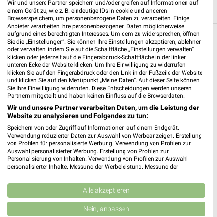
Wir und unsere Partner speichern und/oder greifen auf Informationen auf
einem Gerät zu, wie z. B. eindeutige IDs in cookie und anderen
Browserspeichern, um personenbezogene Daten zu verarbeiten. Einige
Anbieter verarbeiten Ihre personenbezogenen Daten möglicherweise
aufgrund eines berechtigten Interesses. Um dem zu widersprechen, öffnen
Sie die „Einstellungen“. Sie können Ihre Einstellungen akzeptieren, ablehnen
Weitere EDEKA Geschäfte mit Angeboten in
oder verwalten, indem Sie auf die Schaltfläche „Einstellungen verwalten“
und um Görwihl
klicken oder jederzeit auf die Fingerabdruck-Schaltfläche in der linken
unteren Ecke der Website klicken. Um Ihre Einwilligung zu widerrufen,
klicken Sie auf den Fingerabdruck oder den Link in der Fußzeile der Website
5 Geschäfte und Orte
und klicken Sie auf den Menüpunkt „Meine Daten“. Auf dieser Seite können
Sie Ihre Einwilligung widerrufen. Diese Entscheidungen werden unseren
Partnern mitgeteilt und haben keinen Einfluss auf die Browserdaten.
EDEKA Angebote in Herrischried
Wir und unsere Partner verarbeiten Daten, um die Leistung der
Herrischried, Deutschland
Website zu analysieren und Folgendes zu tun:
❯
Speichern von oder Zugriff auf Informationen auf einem Endgerät.
Verwendung reduzierter Daten zur Auswahl von Werbeanzeigen. Erstellung
662,82 km
von Profilen für personalisierte Werbung. Verwendung von Profilen zur
Auswahl personalisierter Werbung. Erstellung von Profilen zur
Personalisierung von Inhalten. Verwendung von Profilen zur Auswahl
EDEKA Angebote in Albbruck
personalisierter Inhalte. Messung der Werbeleistung. Messung der
Performance von Inhalten. Analyse von Zielgruppen durch Statistiken oder
Albbruck, Deutschland
Kombinationen von Daten aus verschiedenen Quellen. Entwicklung und
❯
Verbesserung der Angebote. Verwendung reduzierter Daten zur Auswahl
Alle akzeptieren
von Inhalten.
664,44 km
Daten können außerhalb der Europäischen Union weitergegeben und in die
Nein, anpassen
USA gesendet werden.