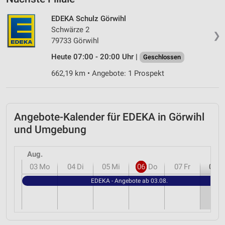
EDEKA Schulz Görwihl
Schwärze 2
❯
79733 Görwihl
Heute 07:00 - 20:00 Uhr |
Geschlossen
662,19 km • Angebote: 1 Prospekt
Angebote-Kalender für EDEKA in Görwihl
und Umgebung
Aug.
03
Mo
04
Di
05
Mi
06
Do
07
Fr
08
S
EDEKA - Angebote ab 03.08.