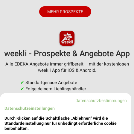
MEHR PROSPEKTE
weekli - Prospekte & Angebote App
Alle EDEKA Angebote immer griffbereit – mit der kostenlosen
weekli App für iOS & Android.
✔
Standortgenaue Angebote
✔
Folge deinem Lieblingshändler
✔
Push-Benachrichtigungen bei neuen Prospekten
Datenschutzbestimmungen
✔
Einkaufsliste - Einkauf stressfrei planen
Datenschutzeinstellungen
JETZT LADEN UND SPAREN!
Durch Klicken auf die Schaltfläche „Ablehnen“ wird die
Standardeinstellung nur für unbedingt erforderliche cookie
beibehalten.