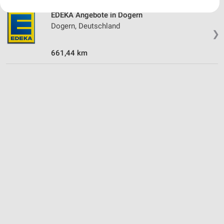
Ihre Einwilligung und die cookie Richtlinie gelten ausschließlich für diese
EDEKA Angebote in Dogern
Website/App.
Dogern, Deutschland
Partnerliste anzeigen (1 IAB-Anbieter)
❯
Wir nutzen Ihre Daten für folgende Zwecke:
661,44 km
IAB-Verarbeitungszwecke:
Speichern von oder Zugriff auf Informationen
auf einem Endgerät
Verwendung reduzierter Daten zur Auswahl von
Werbeanzeigen
Erstellung von Profilen für personalisierte
Werbung
Verwendung von Profilen zur Auswahl
personalisierter Werbung
Erstellung von Profilen zur Personalisierung
von Inhalten
Verwendung von Profilen zur Auswahl
personalisierter Inhalte