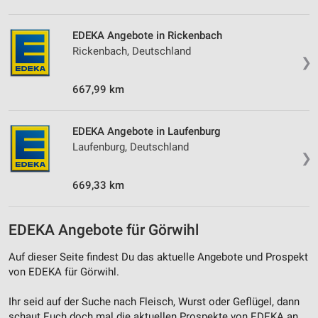
Messung der Werbeleistung
EDEKA Angebote in Rickenbach
Rickenbach, Deutschland
Messung der Performance von Inhalten
❯
Analyse von Zielgruppen durch Statistiken oder
667,99 km
Kombinationen von Daten aus verschiedenen
Quellen
EDEKA Angebote in Laufenburg
Entwicklung und Verbesserung der Angebote
Laufenburg, Deutschland
❯
Verwendung reduzierter Daten zur Auswahl von
Inhalten
669,33 km
IAB-Besonderheiten:
Verwendung genauer Standortdaten
EDEKA Angebote für Görwihl
Geräte anhand von aktiv angeforderten
Auf dieser Seite findest Du das aktuelle Angebote und Prospekt
Informationen identifizieren
von EDEKA für Görwihl.
Nicht-IAB-Verarbeitungszwecke:
Ihr seid auf der Suche nach Fleisch, Wurst oder Geflügel, dann
Notwendig
schaut Euch doch mal die aktuellen Prospekte von EDEKA an.