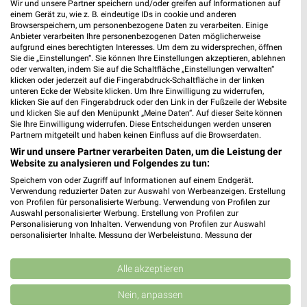
Lidl Prospekt für Görlitz ab Mo. den
Wir und unsere Partner speichern und/oder greifen auf Informationen auf
einem Gerät zu, wie z. B. eindeutige IDs in cookie und anderen
03.08.
Browserspeichern, um personenbezogene Daten zu verarbeiten. Einige
Anbieter verarbeiten Ihre personenbezogenen Daten möglicherweise
Gültig von 03. Aug. bis 08. Aug.
aufgrund eines berechtigten Interesses. Um dem zu widersprechen, öffnen
Sie die „Einstellungen“. Sie können Ihre Einstellungen akzeptieren, ablehnen
📅
Kalendereintrag erstellen
oder verwalten, indem Sie auf die Schaltfläche „Einstellungen verwalten“
klicken oder jederzeit auf die Fingerabdruck-Schaltfläche in der linken
unteren Ecke der Website klicken. Um Ihre Einwilligung zu widerrufen,
klicken Sie auf den Fingerabdruck oder den Link in der Fußzeile der Website
und klicken Sie auf den Menüpunkt „Meine Daten“. Auf dieser Seite können
Sie Ihre Einwilligung widerrufen. Diese Entscheidungen werden unseren
PROSPEKT BLÄTTERN
Partnern mitgeteilt und haben keinen Einfluss auf die Browserdaten.
Wir und unsere Partner verarbeiten Daten, um die Leistung der
Website zu analysieren und Folgendes zu tun:
Speichern von oder Zugriff auf Informationen auf einem Endgerät.
ANGEBOTE AB DONNERSTAG
CLEVER SPAREN
KINDERMODE & SPIELZ
Verwendung reduzierter Daten zur Auswahl von Werbeanzeigen. Erstellung
von Profilen für personalisierte Werbung. Verwendung von Profilen zur
Auswahl personalisierter Werbung. Erstellung von Profilen zur
Personalisierung von Inhalten. Verwendung von Profilen zur Auswahl
personalisierter Inhalte. Messung der Werbeleistung. Messung der
Performance von Inhalten. Analyse von Zielgruppen durch Statistiken oder
Kombinationen von Daten aus verschiedenen Quellen. Entwicklung und
Verbesserung der Angebote. Verwendung reduzierter Daten zur Auswahl
Alle akzeptieren
von Inhalten.
Daten können außerhalb der Europäischen Union weitergegeben und in die
Nein, anpassen
USA gesendet werden.