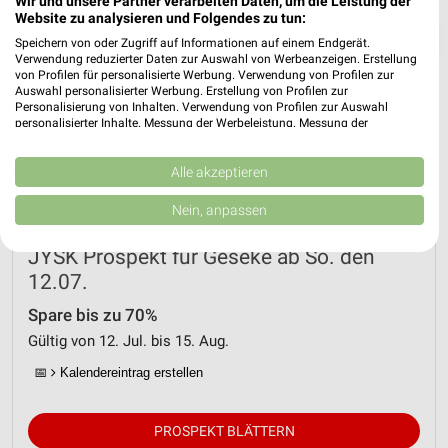
Wir und unsere Partner verarbeiten Daten, um die Leistung der
Website zu analysieren und Folgendes zu tun:
❯
Speichern von oder Zugriff auf Informationen auf einem Endgerät.
Verwendung reduzierter Daten zur Auswahl von Werbeanzeigen. Erstellung
von Profilen für personalisierte Werbung. Verwendung von Profilen zur
Auswahl personalisierter Werbung. Erstellung von Profilen zur
Personalisierung von Inhalten. Verwendung von Profilen zur Auswahl
personalisierter Inhalte. Messung der Werbeleistung. Messung der
Performance von Inhalten. Analyse von Zielgruppen durch Statistiken oder
Kombinationen von Daten aus verschiedenen Quellen. Entwicklung und
Verbesserung der Angebote. Verwendung reduzierter Daten zur Auswahl
Alle akzeptieren
von Inhalten.
Daten können außerhalb der Europäischen Union weitergegeben und in die
Nein, anpassen
USA gesendet werden.
Ihre Einwilligung und die cookie Richtlinie gelten ausschließlich für diese
JYSK Prospekt für Geseke ab So. den
Website/App.
12.07.
Partnerliste anzeigen (1 IAB-Anbieter)
Wir nutzen Ihre Daten für folgende Zwecke:
Spare bis zu 70%
IAB-Verarbeitungszwecke:
Gültig von 12. Jul. bis 15. Aug.
Speichern von oder Zugriff auf Informationen
📅
Kalendereintrag erstellen
auf einem Endgerät
Verwendung reduzierter Daten zur Auswahl von
PROSPEKT BLÄTTERN
Werbeanzeigen