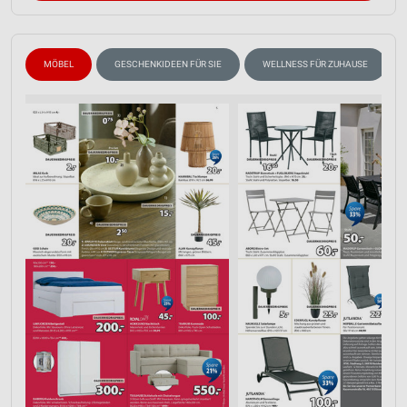
Erstellung von Profilen für personalisierte
Werbung
MÖBEL
GESCHENKIDEEN FÜR SIE
WELLNESS FÜR ZUHAUSE
Verwendung von Profilen zur Auswahl
personalisierter Werbung
Erstellung von Profilen zur Personalisierung
von Inhalten
Verwendung von Profilen zur Auswahl
personalisierter Inhalte
Messung der Werbeleistung
Messung der Performance von Inhalten
Analyse von Zielgruppen durch Statistiken oder
Kombinationen von Daten aus verschiedenen
Quellen
Entwicklung und Verbesserung der Angebote