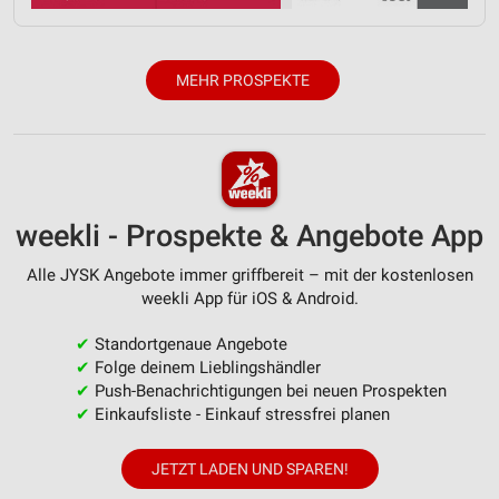
Verwendung reduzierter Daten zur Auswahl von
Inhalten
IAB-Besonderheiten:
MEHR PROSPEKTE
Verwendung genauer Standortdaten
Geräte anhand von aktiv angeforderten
Informationen identifizieren
Nicht-IAB-Verarbeitungszwecke:
weekli - Prospekte & Angebote App
Notwendig
Alle JYSK Angebote immer griffbereit – mit der kostenlosen
Performance
weekli App für iOS & Android.
Funktional
✔
Standortgenaue Angebote
✔
Folge deinem Lieblingshändler
Werbung
✔
Push-Benachrichtigungen bei neuen Prospekten
✔
Einkaufsliste - Einkauf stressfrei planen
JETZT LADEN UND SPAREN!