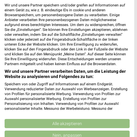
Wir und unsere Partner speichern und/oder greifen auf Informationen auf
einem Gerät zu, wie z. B. eindeutige IDs in cookie und anderen
Browserspeichern, um personenbezogene Daten zu verarbeiten. Einige
Anbieter verarbeiten Ihre personenbezogenen Daten möglicherweise
aufgrund eines berechtigten Interesses. Um dem zu widersprechen, öffnen
Sie die „Einstellungen“. Sie können Ihre Einstellungen akzeptieren, ablehnen
oder verwalten, indem Sie auf die Schaltfläche „Einstellungen verwalten“
19,3 km
28,8 km
klicken oder jederzeit auf die Fingerabdruck-Schaltfläche in der linken
unteren Ecke der Website klicken. Um Ihre Einwilligung zu widerrufen,
Summer Days
Angebote ab 08.08.
klicken Sie auf den Fingerabdruck oder den Link in der Fußzeile der Website
Gültig bis Di. 01.09.
Gültig bis Fr. 21.08.
und klicken Sie auf den Menüpunkt „Meine Daten“. Auf dieser Seite können
Sie Ihre Einwilligung widerrufen. Diese Entscheidungen werden unseren
Partnern mitgeteilt und haben keinen Einfluss auf die Browserdaten.
Tchibo
Kik
Wir und unsere Partner verarbeiten Daten, um die Leistung der
Website zu analysieren und Folgendes zu tun:
Speichern von oder Zugriff auf Informationen auf einem Endgerät.
Verwendung reduzierter Daten zur Auswahl von Werbeanzeigen. Erstellung
von Profilen für personalisierte Werbung. Verwendung von Profilen zur
Auswahl personalisierter Werbung. Erstellung von Profilen zur
Personalisierung von Inhalten. Verwendung von Profilen zur Auswahl
personalisierter Inhalte. Messung der Werbeleistung. Messung der
Performance von Inhalten. Analyse von Zielgruppen durch Statistiken oder
Kombinationen von Daten aus verschiedenen Quellen. Entwicklung und
Verbesserung der Angebote. Verwendung reduzierter Daten zur Auswahl
Alle akzeptieren
von Inhalten.
Daten können außerhalb der Europäischen Union weitergegeben und in die
Nein, anpassen