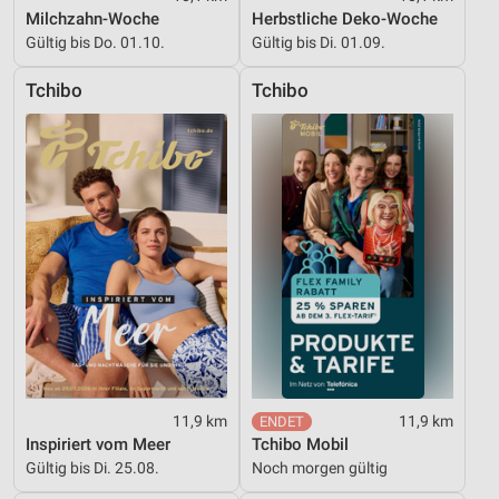
personalisierter Inhalte
Milchzahn-Woche
Herbstliche Deko-Woche
Gültig bis Do. 01.10.
Gültig bis Di. 01.09.
Messung der Werbeleistung
Tchibo
Tchibo
Messung der Performance von Inhalten
Analyse von Zielgruppen durch Statistiken oder
Kombinationen von Daten aus verschiedenen
Quellen
Entwicklung und Verbesserung der Angebote
Verwendung reduzierter Daten zur Auswahl von
Inhalten
IAB-Besonderheiten:
Verwendung genauer Standortdaten
Geräte anhand von aktiv angeforderten
11,9 km
11,9 km
Informationen identifizieren
Inspiriert vom Meer
Tchibo Mobil
Nicht-IAB-Verarbeitungszwecke:
Gültig bis Di. 25.08.
Noch morgen gültig