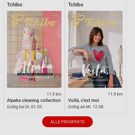
Notwendig
Tchibo
Tchibo
Performance
Funktional
Werbung
11,9 km
11,9 km
Alpaka cleaning collection
Voilà, c’est moi
Gültig bis Di. 01.09.
Gültig ab Mi. 12.08.
ALLE PROSPEKTE