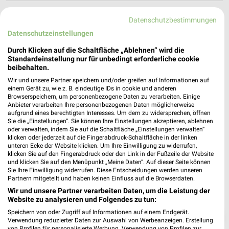
Nächste Filiale
Datenschutzbestimmungen
Datenschutzeinstellungen
ALDI Nord Gardelegen
Stendaler Straße 89
Durch Klicken auf die Schaltfläche „Ablehnen“ wird die
❯
Standardeinstellung nur für unbedingt erforderliche cookie
39638 Gardelegen
beibehalten.
Heute
geschlossen
Wir und unsere Partner speichern und/oder greifen auf Informationen auf
einem Gerät zu, wie z. B. eindeutige IDs in cookie und anderen
134,85 km • Angebote: 4 Prospekte
Browserspeichern, um personenbezogene Daten zu verarbeiten. Einige
Anbieter verarbeiten Ihre personenbezogenen Daten möglicherweise
aufgrund eines berechtigten Interesses. Um dem zu widersprechen, öffnen
Sie die „Einstellungen“. Sie können Ihre Einstellungen akzeptieren, ablehnen
oder verwalten, indem Sie auf die Schaltfläche „Einstellungen verwalten“
klicken oder jederzeit auf die Fingerabdruck-Schaltfläche in der linken
unteren Ecke der Website klicken. Um Ihre Einwilligung zu widerrufen,
klicken Sie auf den Fingerabdruck oder den Link in der Fußzeile der Website
und klicken Sie auf den Menüpunkt „Meine Daten“. Auf dieser Seite können
Sie Ihre Einwilligung widerrufen. Diese Entscheidungen werden unseren
Partnern mitgeteilt und haben keinen Einfluss auf die Browserdaten.
Wir und unsere Partner verarbeiten Daten, um die Leistung der
Website zu analysieren und Folgendes zu tun:
Speichern von oder Zugriff auf Informationen auf einem Endgerät.
❯
Verwendung reduzierter Daten zur Auswahl von Werbeanzeigen. Erstellung
von Profilen für personalisierte Werbung. Verwendung von Profilen zur