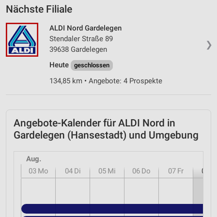
Nächste Filiale
Verwendung genauer Standortdaten
ALDI Nord Gardelegen
Geräte anhand von aktiv angeforderten
Informationen identifizieren
Stendaler Straße 89
❯
39638 Gardelegen
Nicht-IAB-Verarbeitungszwecke:
Heute
geschlossen
Notwendig
134,85 km • Angebote: 4 Prospekte
Performance
Funktional
Angebote-Kalender für ALDI Nord in
Werbung
Gardelegen (Hansestadt) und Umgebung
Aug.
03
Mo
04
Di
05
Mi
06
Do
07
Fr
08
S