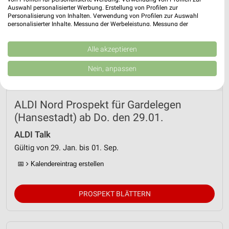
Auswahl personalisierter Werbung. Erstellung von Profilen zur
Personalisierung von Inhalten. Verwendung von Profilen zur Auswahl
personalisierter Inhalte. Messung der Werbeleistung. Messung der
Performance von Inhalten. Analyse von Zielgruppen durch Statistiken oder
Kombinationen von Daten aus verschiedenen Quellen. Entwicklung und
Verbesserung der Angebote. Verwendung reduzierter Daten zur Auswahl
Alle akzeptieren
von Inhalten.
Daten können außerhalb der Europäischen Union weitergegeben und in die
Nein, anpassen
USA gesendet werden.
Ihre Einwilligung und die cookie Richtlinie gelten ausschließlich für diese
Website/App.
ALDI Nord Prospekt für Gardelegen
Partnerliste anzeigen (1 IAB-Anbieter)
(Hansestadt) ab Do. den 29.01.
Wir nutzen Ihre Daten für folgende Zwecke:
IAB-Verarbeitungszwecke:
ALDI Talk
Speichern von oder Zugriff auf Informationen
Gültig von 29. Jan. bis 01. Sep.
auf einem Endgerät
📅
Kalendereintrag erstellen
Verwendung reduzierter Daten zur Auswahl von
Werbeanzeigen
PROSPEKT BLÄTTERN
Erstellung von Profilen für personalisierte
Werbung