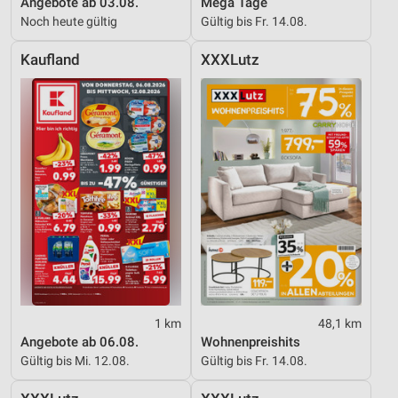
Angebote ab 03.08.
Mega Tage
Noch heute gültig
Gültig bis Fr. 14.08.
Verwendung reduzierter Daten zur Auswahl von
Werbeanzeigen
Kaufland
XXXLutz
Erstellung von Profilen für personalisierte
Werbung
Verwendung von Profilen zur Auswahl
personalisierter Werbung
Erstellung von Profilen zur Personalisierung
von Inhalten
Verwendung von Profilen zur Auswahl
personalisierter Inhalte
Messung der Werbeleistung
Messung der Performance von Inhalten
1 km
48,1 km
Angebote ab 06.08.
Wohnenpreishits
Analyse von Zielgruppen durch Statistiken oder
Gültig bis Mi. 12.08.
Gültig bis Fr. 14.08.
Kombinationen von Daten aus verschiedenen
Quellen