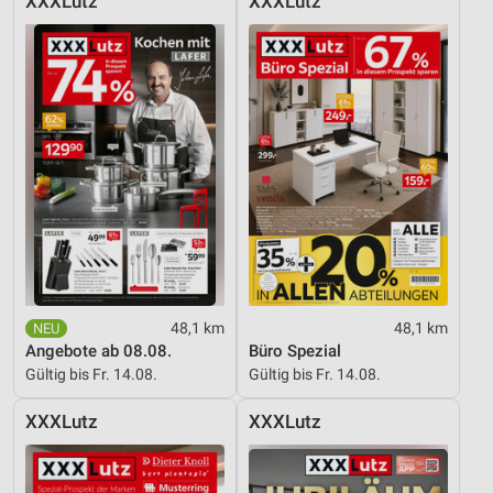
XXXLutz
XXXLutz
Entwicklung und Verbesserung der Angebote
Verwendung reduzierter Daten zur Auswahl von
Inhalten
IAB-Besonderheiten:
Verwendung genauer Standortdaten
Geräte anhand von aktiv angeforderten
Informationen identifizieren
Nicht-IAB-Verarbeitungszwecke:
Notwendig
48,1 km
48,1 km
Performance
Angebote ab 08.08.
Büro Spezial
Gültig bis Fr. 14.08.
Gültig bis Fr. 14.08.
Funktional
XXXLutz
XXXLutz
Werbung