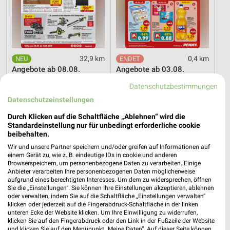
32,9 km
0,4 km
Angebote ab 08.08.
Angebote ab 03.08.
Gültig bis Fr. 14.08.
Noch heute gültig
Datenschutzbestimmungen
Datenschutzeinstellungen
XXXLutz
XXXLutz
Durch Klicken auf die Schaltfläche „Ablehnen“ wird die
Standardeinstellung nur für unbedingt erforderliche cookie
beibehalten.
Wir und unsere Partner speichern und/oder greifen auf Informationen auf
einem Gerät zu, wie z. B. eindeutige IDs in cookie und anderen
Browserspeichern, um personenbezogene Daten zu verarbeiten. Einige
Anbieter verarbeiten Ihre personenbezogenen Daten möglicherweise
aufgrund eines berechtigten Interesses. Um dem zu widersprechen, öffnen
Sie die „Einstellungen“. Sie können Ihre Einstellungen akzeptieren, ablehnen
oder verwalten, indem Sie auf die Schaltfläche „Einstellungen verwalten“
klicken oder jederzeit auf die Fingerabdruck-Schaltfläche in der linken
unteren Ecke der Website klicken. Um Ihre Einwilligung zu widerrufen,
klicken Sie auf den Fingerabdruck oder den Link in der Fußzeile der Website
und klicken Sie auf den Menüpunkt „Meine Daten“. Auf dieser Seite können