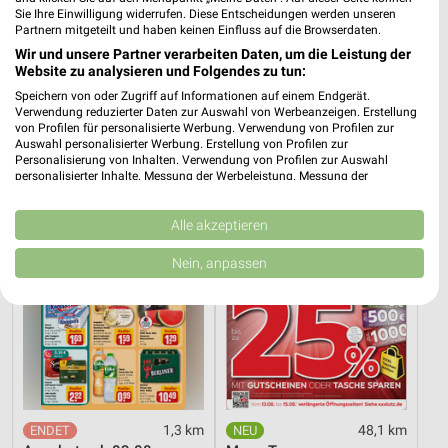
Sie Ihre Einwilligung widerrufen. Diese Entscheidungen werden unseren
Partnern mitgeteilt und haben keinen Einfluss auf die Browserdaten.
48,1 km
48,1 km
Wir und unsere Partner verarbeiten Daten, um die Leistung der
Wohnen Spezial
Dieter Knoll
Website zu analysieren und Folgendes zu tun:
Gültig bis Fr. 14.08.
Gültig bis Fr. 14.08.
Speichern von oder Zugriff auf Informationen auf einem Endgerät.
Verwendung reduzierter Daten zur Auswahl von Werbeanzeigen. Erstellung
von Profilen für personalisierte Werbung. Verwendung von Profilen zur
REWE
XXXLutz
Auswahl personalisierter Werbung. Erstellung von Profilen zur
Personalisierung von Inhalten. Verwendung von Profilen zur Auswahl
personalisierter Inhalte. Messung der Werbeleistung. Messung der
Performance von Inhalten. Analyse von Zielgruppen durch Statistiken oder
Kombinationen von Daten aus verschiedenen Quellen. Entwicklung und
Verbesserung der Angebote. Verwendung reduzierter Daten zur Auswahl
Alle akzeptieren
von Inhalten.
Daten können außerhalb der Europäischen Union weitergegeben und in die
Nein, anpassen
USA gesendet werden.
Ihre Einwilligung und die cookie Richtlinie gelten ausschließlich für diese
Website/App.
Partnerliste anzeigen (1 IAB-Anbieter)
Wir nutzen Ihre Daten für folgende Zwecke:
IAB-Verarbeitungszwecke:
Speichern von oder Zugriff auf Informationen
1,3 km
48,1 km
auf einem Endgerät