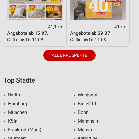
41,1 km
41 km
Angebote ab 15.07.
Angebote ab 29.07
Gültig bis Di. 11.08.
Gültig bis Di. 11.08.
ALLE PROSPEKTE
Top Städte
›
Berlin
›
Wuppertal
›
Hamburg
›
Bielefeld
›
München
›
Bonn
›
Köln
›
Mannheim
›
Frankfurt (Main)
›
Münster
›
Stuttgart
›
Karlsruhe