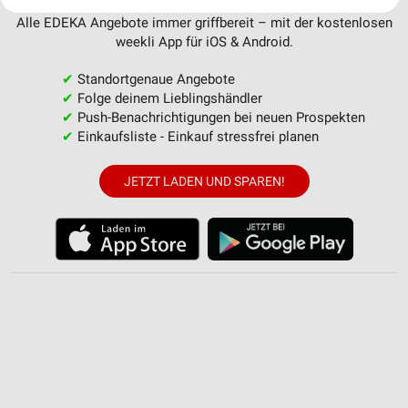
Ihre Einwilligung und die cookie Richtlinie gelten ausschließlich für diese
Website/App.
Alle EDEKA Angebote immer griffbereit – mit der kostenlosen
Partnerliste anzeigen (1 IAB-Anbieter)
weekli App für iOS & Android.
Wir nutzen Ihre Daten für folgende Zwecke:
✔
Standortgenaue Angebote
IAB-Verarbeitungszwecke:
✔
Folge deinem Lieblingshändler
Speichern von oder Zugriff auf Informationen
✔
Push-Benachrichtigungen bei neuen Prospekten
auf einem Endgerät
✔
Einkaufsliste - Einkauf stressfrei planen
Verwendung reduzierter Daten zur Auswahl von
JETZT LADEN UND SPAREN!
Werbeanzeigen
Erstellung von Profilen für personalisierte
Werbung
Verwendung von Profilen zur Auswahl
personalisierter Werbung
Erstellung von Profilen zur Personalisierung
von Inhalten
Verwendung von Profilen zur Auswahl
personalisierter Inhalte