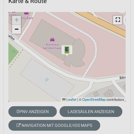
Karte & Route
+
⛶
−
Leaflet
|
©
OpenStreetMap
contributors
ÖPNV ANZEIGEN
LADESÄULEN ANZEIGEN
NAVIGATION MIT GOOGLE/IOS MAPS