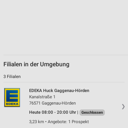
Messung der Werbeleistung
Messung der Performance von Inhalten
Analyse von Zielgruppen durch Statistiken oder
Kombinationen von Daten aus verschiedenen
Quellen
Entwicklung und Verbesserung der Angebote
Filialen in der Umgebung
Verwendung reduzierter Daten zur Auswahl von
Inhalten
3 Filialen
IAB-Besonderheiten:
Verwendung genauer Standortdaten
EDEKA Huck Gaggenau-Hörden
Kanalstraße 1
Geräte anhand von aktiv angeforderten
76571 Gaggenau-Hörden
Informationen identifizieren
❯
Heute 08:00 - 20:00 Uhr |
Geschlossen
Nicht-IAB-Verarbeitungszwecke:
3,23 km • Angebote: 1 Prospekt
Notwendig