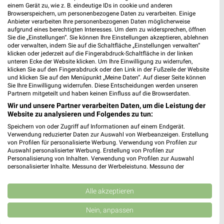
einem Gerät zu, wie z. B. eindeutige IDs in cookie und anderen
Browserspeichern, um personenbezogene Daten zu verarbeiten. Einige
Anbieter verarbeiten Ihre personenbezogenen Daten möglicherweise
aufgrund eines berechtigten Interesses. Um dem zu widersprechen, öffnen
Sie die „Einstellungen“. Sie können Ihre Einstellungen akzeptieren, ablehnen
oder verwalten, indem Sie auf die Schaltfläche „Einstellungen verwalten“
klicken oder jederzeit auf die Fingerabdruck-Schaltfläche in der linken
unteren Ecke der Website klicken. Um Ihre Einwilligung zu widerrufen,
klicken Sie auf den Fingerabdruck oder den Link in der Fußzeile der Website
und klicken Sie auf den Menüpunkt „Meine Daten“. Auf dieser Seite können
Sie Ihre Einwilligung widerrufen. Diese Entscheidungen werden unseren
Partnern mitgeteilt und haben keinen Einfluss auf die Browserdaten.
Wir und unsere Partner verarbeiten Daten, um die Leistung der
Website zu analysieren und Folgendes zu tun:
Speichern von oder Zugriff auf Informationen auf einem Endgerät.
Verwendung reduzierter Daten zur Auswahl von Werbeanzeigen. Erstellung
von Profilen für personalisierte Werbung. Verwendung von Profilen zur
MEHR PROSPEKTE
Auswahl personalisierter Werbung. Erstellung von Profilen zur
Personalisierung von Inhalten. Verwendung von Profilen zur Auswahl
personalisierter Inhalte. Messung der Werbeleistung. Messung der
Performance von Inhalten. Analyse von Zielgruppen durch Statistiken oder
Kombinationen von Daten aus verschiedenen Quellen. Entwicklung und
Verbesserung der Angebote. Verwendung reduzierter Daten zur Auswahl
Alle akzeptieren
von Inhalten.
Daten können außerhalb der Europäischen Union weitergegeben und in die
Nein, anpassen
USA gesendet werden.
weekli - Prospekte & Angebote App