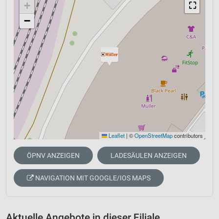
+
⛶
−
Leaflet
|
©
OpenStreetMap
contributors
ÖPNV ANZEIGEN
LADESÄULEN ANZEIGEN
NAVIGATION MIT GOOGLE/IOS MAPS
Aktuelle Angebote in dieser Filiale