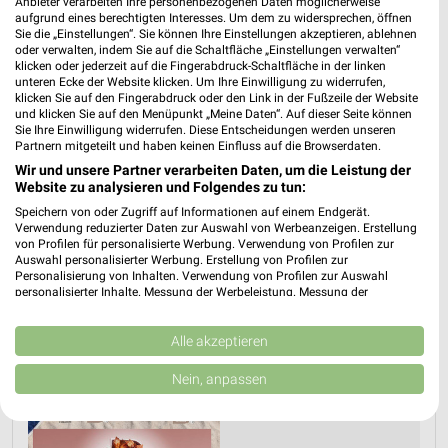
Anbieter verarbeiten Ihre personenbezogenen Daten möglicherweise
Gültig von 03. Aug. bis 15. Aug.
aufgrund eines berechtigten Interesses. Um dem zu widersprechen, öffnen
Sie die „Einstellungen“. Sie können Ihre Einstellungen akzeptieren, ablehnen
📅
Kalendereintrag erstellen
oder verwalten, indem Sie auf die Schaltfläche „Einstellungen verwalten“
klicken oder jederzeit auf die Fingerabdruck-Schaltfläche in der linken
unteren Ecke der Website klicken. Um Ihre Einwilligung zu widerrufen,
klicken Sie auf den Fingerabdruck oder den Link in der Fußzeile der Website
PROSPEKT BLÄTTERN
und klicken Sie auf den Menüpunkt „Meine Daten“. Auf dieser Seite können
Sie Ihre Einwilligung widerrufen. Diese Entscheidungen werden unseren
Partnern mitgeteilt und haben keinen Einfluss auf die Browserdaten.
Wir und unsere Partner verarbeiten Daten, um die Leistung der
Website zu analysieren und Folgendes zu tun:
GESCHENKIDEEN FÜR SIE
Speichern von oder Zugriff auf Informationen auf einem Endgerät.
Verwendung reduzierter Daten zur Auswahl von Werbeanzeigen. Erstellung
von Profilen für personalisierte Werbung. Verwendung von Profilen zur
Auswahl personalisierter Werbung. Erstellung von Profilen zur
Personalisierung von Inhalten. Verwendung von Profilen zur Auswahl
personalisierter Inhalte. Messung der Werbeleistung. Messung der
Performance von Inhalten. Analyse von Zielgruppen durch Statistiken oder
Kombinationen von Daten aus verschiedenen Quellen. Entwicklung und
Verbesserung der Angebote. Verwendung reduzierter Daten zur Auswahl
Alle akzeptieren
von Inhalten.
Daten können außerhalb der Europäischen Union weitergegeben und in die
Nein, anpassen
USA gesendet werden.
Ihre Einwilligung und die cookie Richtlinie gelten ausschließlich für diese
Website/App.