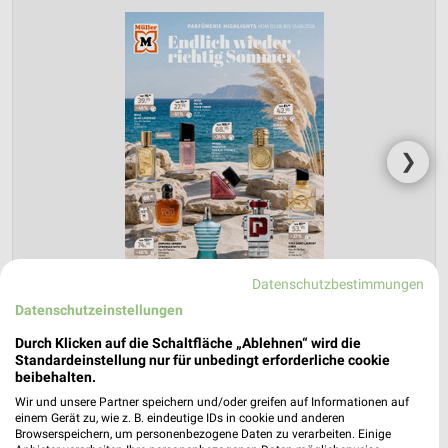
❯
Datenschutzbestimmungen
Datenschutzeinstellungen
Durch Klicken auf die Schaltfläche „Ablehnen“ wird die
Standardeinstellung nur für unbedingt erforderliche cookie
Müller Prospekt für Fulda ab Mo. den
beibehalten.
03.08.
Wir und unsere Partner speichern und/oder greifen auf Informationen auf
einem Gerät zu, wie z. B. eindeutige IDs in cookie und anderen
Browserspeichern, um personenbezogene Daten zu verarbeiten. Einige
Parfümerie Highlights