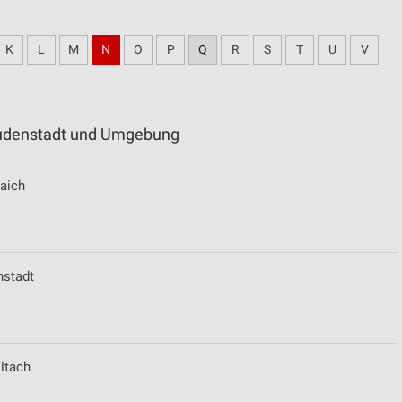
K
L
M
N
O
P
Q
R
S
T
U
V
reudenstadt und Umgebung
naich
nstadt
iltach