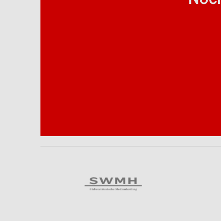
Analyse von Zielgruppen durch Statistiken oder Kombinationen 
Quellen
Entwicklung und Verbesserung der Angebote
Verwendung reduzierter Daten zur Auswahl von Inhalten
IAB-Besonderheiten:
Verwendung genauer Standortdaten
Geräte anhand von aktiv angeforderten Informationen identifizie
Nicht-IAB-Verarbeitungszwecke:
Notwendig
Performance
Funktional
Werbung