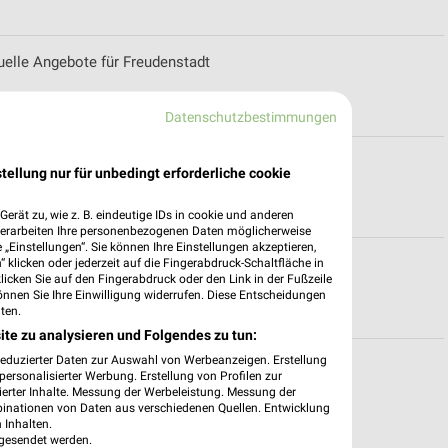
elle Angebote für Freudenstadt
Datenschutzbestimmungen
tellung nur für unbedingt erforderliche cookie
erät zu, wie z. B. eindeutige IDs in cookie und anderen
verarbeiten Ihre personenbezogenen Daten möglicherweise
„Einstellungen“. Sie können Ihre Einstellungen akzeptieren,
 klicken oder jederzeit auf die Fingerabdruck-Schaltfläche in
-Baden
klicken Sie auf den Fingerabdruck oder den Link in der Fußzeile
önnen Sie Ihre Einwilligung widerrufen. Diese Entscheidungen
ten.
ite zu analysieren und Folgendes zu tun:
reduzierter Daten zur Auswahl von Werbeanzeigen. Erstellung
ür Freudenstadt
ersonalisierter Werbung. Erstellung von Profilen zur
ierter Inhalte. Messung der Werbeleistung. Messung der
binationen von Daten aus verschiedenen Quellen. Entwicklung
 Inhalten.
gesendet werden.