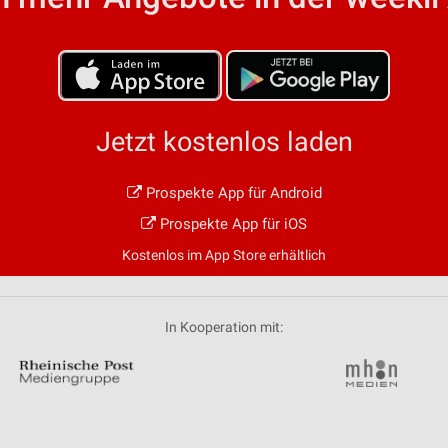
von Daten aus verschiedenen
Jetzt kostenlos laden
Prospekte App für Android
ren
Prospekte App für iOS
Kostenlos im App Store erhältlich
In Kooperation mit: