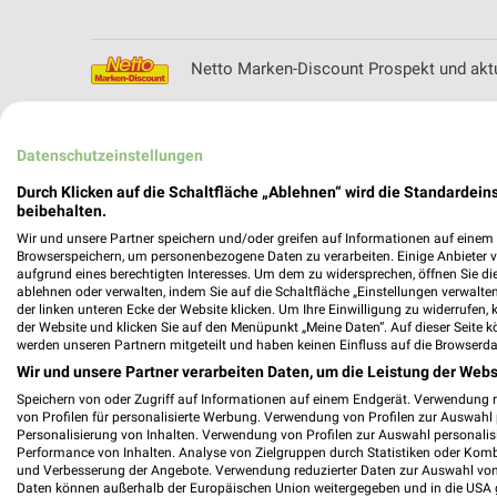
Netto Marken-Discount Prospekt und aktu
Datenschutzeinstellungen
NKD Online Prospekt für Freudenstadt
Durch Klicken auf die Schaltfläche „Ablehnen“ wird die Standardeins
beibehalten.
Wir und unsere Partner speichern und/oder greifen auf Informationen auf einem G
Browserspeichern, um personenbezogene Daten zu verarbeiten. Einige Anbieter 
aufgrund eines berechtigten Interesses. Um dem zu widersprechen, öffnen Sie die 
ablehnen oder verwalten, indem Sie auf die Schaltfläche „Einstellungen verwalten“
Nordsee Prospekte & Aktionen für Baden
der linken unteren Ecke der Website klicken. Um Ihre Einwilligung zu widerrufen, 
der Website und klicken Sie auf den Menüpunkt „Meine Daten“. Auf dieser Seite k
werden unseren Partnern mitgeteilt und haben keinen Einfluss auf die Browserda
Wir und unsere Partner verarbeiten Daten, um die Leistung der Webs
Speichern von oder Zugriff auf Informationen auf einem Endgerät. Verwendung 
NORMA Prospekt und aktuelle Angebote f
von Profilen für personalisierte Werbung. Verwendung von Profilen zur Auswahl p
Personalisierung von Inhalten. Verwendung von Profilen zur Auswahl personalis
Performance von Inhalten. Analyse von Zielgruppen durch Statistiken oder Kom
und Verbesserung der Angebote. Verwendung reduzierter Daten zur Auswahl von
Daten können außerhalb der Europäischen Union weitergegeben und in die USA 