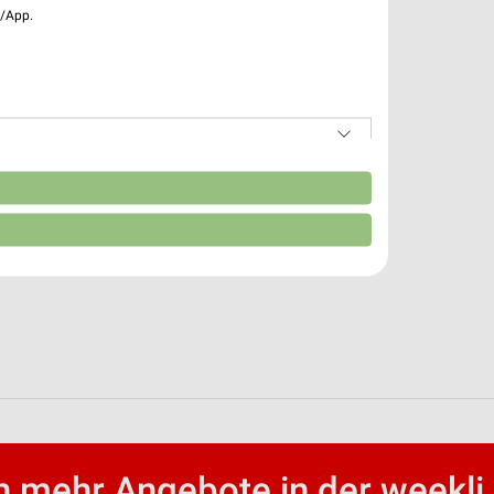
e/App.
n
 mehr Angebote in der weekli