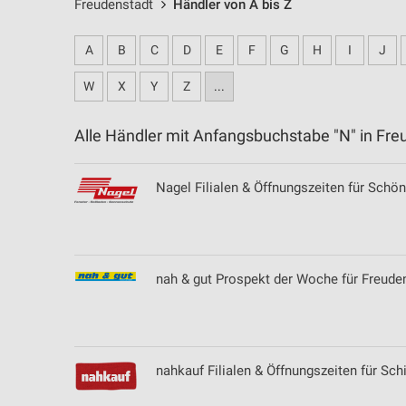
Freudenstadt
Händler von A bis Z
A
B
C
D
E
F
G
H
I
J
W
X
Y
Z
...
Alle Händler mit Anfangsbuchstabe "N" in F
Nagel Filialen & Öffnungszeiten für Schö
nah & gut Prospekt der Woche für Freude
nahkauf Filialen & Öffnungszeiten für Sch