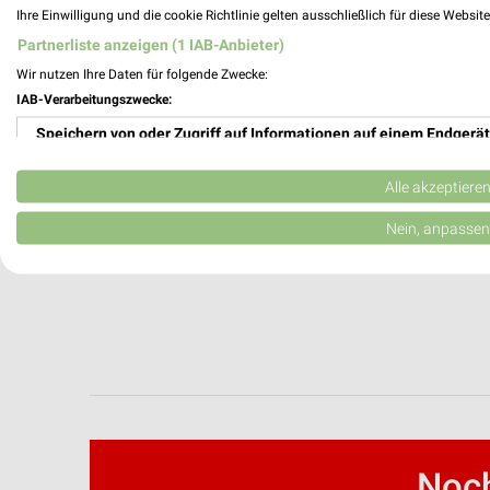
Ihre Einwilligung und die cookie Richtlinie gelten ausschließlich für diese Websit
Partnerliste anzeigen (1 IAB-Anbieter)
Wir nutzen Ihre Daten für folgende Zwecke:
IAB-Verarbeitungszwecke:
Speichern von oder Zugriff auf Informationen auf einem Endgerät
Verwendung reduzierter Daten zur Auswahl von Werbeanzeigen
Alle akzeptiere
Erstellung von Profilen für personalisierte Werbung
Nein, anpassen
Verwendung von Profilen zur Auswahl personalisierter Werbung
Erstellung von Profilen zur Personalisierung von Inhalten
Verwendung von Profilen zur Auswahl personalisierter Inhalte
Messung der Werbeleistung
Messung der Performance von Inhalten
Noch