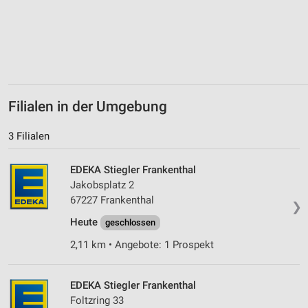
Erstellung von Profilen zur Personalisierung
von Inhalten
Verwendung von Profilen zur Auswahl
personalisierter Inhalte
Messung der Werbeleistung
Filialen in der Umgebung
Messung der Performance von Inhalten
3 Filialen
Analyse von Zielgruppen durch Statistiken oder
Kombinationen von Daten aus verschiedenen
EDEKA Stiegler Frankenthal
Quellen
Jakobsplatz 2
67227 Frankenthal
❯
Entwicklung und Verbesserung der Angebote
Heute
geschlossen
Verwendung reduzierter Daten zur Auswahl von
2,11 km • Angebote: 1 Prospekt
Inhalten
IAB-Besonderheiten:
EDEKA Stiegler Frankenthal
Verwendung genauer Standortdaten
Foltzring 33