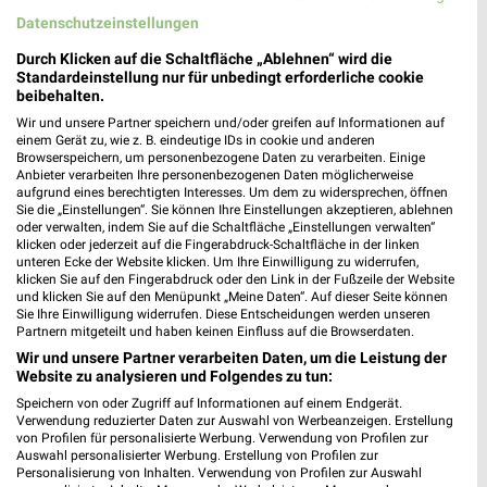
Datenschutzeinstellungen
Durch Klicken auf die Schaltfläche „Ablehnen“ wird die
Standardeinstellung nur für unbedingt erforderliche cookie
beibehalten.
Wir und unsere Partner speichern und/oder greifen auf Informationen auf
Jetzt alle "Angebote ab Donnerstag" Themen entdecken!
einem Gerät zu, wie z. B. eindeutige IDs in cookie und anderen
Browserspeichern, um personenbezogene Daten zu verarbeiten. Einige
Anbieter verarbeiten Ihre personenbezogenen Daten möglicherweise
aufgrund eines berechtigten Interesses. Um dem zu widersprechen, öffnen
Sie die „Einstellungen“. Sie können Ihre Einstellungen akzeptieren, ablehnen
oder verwalten, indem Sie auf die Schaltfläche „Einstellungen verwalten“
klicken oder jederzeit auf die Fingerabdruck-Schaltfläche in der linken
MEHR PROSPEKTE
unteren Ecke der Website klicken. Um Ihre Einwilligung zu widerrufen,
klicken Sie auf den Fingerabdruck oder den Link in der Fußzeile der Website
und klicken Sie auf den Menüpunkt „Meine Daten“. Auf dieser Seite können
Sie Ihre Einwilligung widerrufen. Diese Entscheidungen werden unseren
Partnern mitgeteilt und haben keinen Einfluss auf die Browserdaten.
Wir und unsere Partner verarbeiten Daten, um die Leistung der
Website zu analysieren und Folgendes zu tun:
weekli - Prospekte & Angebote App
Speichern von oder Zugriff auf Informationen auf einem Endgerät.
Verwendung reduzierter Daten zur Auswahl von Werbeanzeigen. Erstellung
Alle EDEKA Angebote immer griffbereit – mit der kostenlosen
von Profilen für personalisierte Werbung. Verwendung von Profilen zur
Auswahl personalisierter Werbung. Erstellung von Profilen zur
weekli App für iOS & Android.
Personalisierung von Inhalten. Verwendung von Profilen zur Auswahl