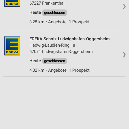
67227 Frankenthal
Geräte anhand von aktiv angeforderten
❯
Informationen identifizieren
Heute
geschlossen
Nicht-IAB-Verarbeitungszwecke:
3,28 km • Angebote: 1 Prospekt
Notwendig
EDEKA Scholz Ludwigshafen-Oggersheim
Performance
Hedwig-Laudien-Ring 1a
67071 Ludwigshafen-Oggersheim
Funktional
❯
Heute
geschlossen
Werbung
4,32 km • Angebote: 1 Prospekt