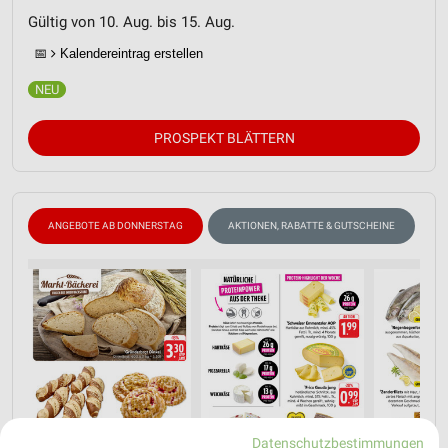
Gültig von 10. Aug. bis 15. Aug.
📅
Kalendereintrag erstellen
PROSPEKT BLÄTTERN
ANGEBOTE AB DONNERSTAG
AKTIONEN, RABATTE & GUTSCHEINE
F
Datenschutzbestimmungen