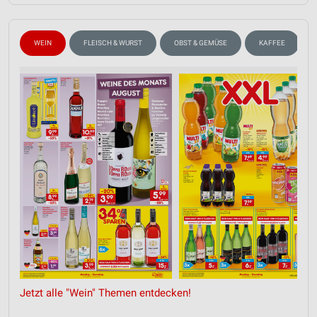
WEIN
FLEISCH & WURST
OBST & GEMÜSE
KAFFEE
Jetzt alle "Wein" Themen entdecken!