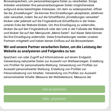
Browserspeichern, um personenbezogene Daten zu verarbeiten. Einige
Anbieter verarbeiten Ihre personenbezogenen Daten möglicherweise
WEIN
SPIRITUOSEN
GETRÄNKE
GRILLEN
AKTIONE
aufgrund eines berechtigten Interesses. Um dem zu widersprechen, öffnen
Sie die „Einstellungen“. Sie können Ihre Einstellungen akzeptieren, ablehnen
oder verwalten, indem Sie auf die Schaltfläche „Einstellungen verwalten“
klicken oder jederzeit auf die Fingerabdruck-Schaltfläche in der linken
unteren Ecke der Website klicken. Um Ihre Einwilligung zu widerrufen,
klicken Sie auf den Fingerabdruck oder den Link in der Fußzeile der Website
und klicken Sie auf den Menüpunkt „Meine Daten“. Auf dieser Seite können
Sie Ihre Einwilligung widerrufen. Diese Entscheidungen werden unseren
Partnern mitgeteilt und haben keinen Einfluss auf die Browserdaten.
Wir und unsere Partner verarbeiten Daten, um die Leistung der
Website zu analysieren und Folgendes zu tun:
Speichern von oder Zugriff auf Informationen auf einem Endgerät.
Verwendung reduzierter Daten zur Auswahl von Werbeanzeigen. Erstellung
von Profilen für personalisierte Werbung. Verwendung von Profilen zur
Auswahl personalisierter Werbung. Erstellung von Profilen zur
Personalisierung von Inhalten. Verwendung von Profilen zur Auswahl
personalisierter Inhalte. Messung der Werbeleistung. Messung der
Performance von Inhalten. Analyse von Zielgruppen durch Statistiken oder
Kombinationen von Daten aus verschiedenen Quellen. Entwicklung und
Verbesserung der Angebote. Verwendung reduzierter Daten zur Auswahl
Alle akzeptieren
von Inhalten.
Jetzt alle "Wein" Themen entdecken!
Daten können außerhalb der Europäischen Union weitergegeben und in die
Nein, anpassen
USA gesendet werden.
Ihre Einwilligung und die cookie Richtlinie gelten ausschließlich für diese
Website/App.