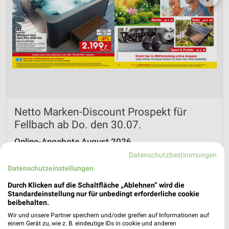
Netto Marken-Discount Prospekt für
Fellbach ab Do. den 30.07.
Online-Angebote August 2026
Gültig von 30. Jul. bis 31. Aug.
Datenschutzbestimmungen
Datenschutzeinstellungen
📅
Kalendereintrag erstellen
Durch Klicken auf die Schaltfläche „Ablehnen“ wird die
Standardeinstellung nur für unbedingt erforderliche cookie
PROSPEKT BLÄTTERN
beibehalten.
Wir und unsere Partner speichern und/oder greifen auf Informationen auf
einem Gerät zu, wie z. B. eindeutige IDs in cookie und anderen