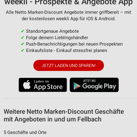
weekli - Prospekte & Angebote App
Messung der Werbeleistung
Alle Netto Marken-Discount Angebote immer griffbereit – mit
Messung der Performance von Inhalten
der kostenlosen weekli App für iOS & Android.
Analyse von Zielgruppen durch Statistiken oder
✔
Standortgenaue Angebote
Kombinationen von Daten aus verschiedenen
Quellen
✔
Folge deinem Lieblingshändler
✔
Push-Benachrichtigungen bei neuen Prospekten
Entwicklung und Verbesserung der Angebote
✔
Einkaufsliste - Einkauf stressfrei planen
Verwendung reduzierter Daten zur Auswahl von
JETZT LADEN UND SPAREN!
Inhalten
IAB-Besonderheiten:
Verwendung genauer Standortdaten
Geräte anhand von aktiv angeforderten
Informationen identifizieren
Weitere Netto Marken-Discount Geschäfte
Nicht-IAB-Verarbeitungszwecke:
mit Angeboten in und um Fellbach
Notwendig
5 Geschäfte und Orte
Performance