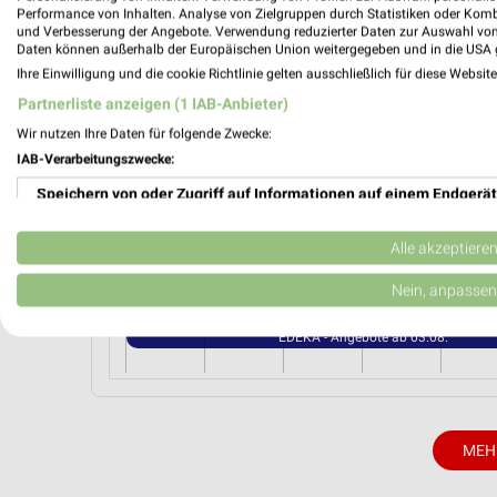
Bahnhofstraße 12
Performance von Inhalten. Analyse von Zielgruppen durch Statistiken oder Kom
08223 Falkenstein
und Verbesserung der Angebote. Verwendung reduzierter Daten zur Auswahl von
Daten können außerhalb der Europäischen Union weitergegeben und in die USA 
Heute 07:00 - 20:00 Uhr |
Geöffnet
Ihre Einwilligung und die cookie Richtlinie gelten ausschließlich für diese Websit
238,24 km • Angebote: 1 Prospekt
Partnerliste anzeigen (1 IAB-Anbieter)
Wir nutzen Ihre Daten für folgende Zwecke:
IAB-Verarbeitungszwecke:
Angebote-Kalender für EDEKA in Fal
Speichern von oder Zugriff auf Informationen auf einem Endgerät
Verwendung reduzierter Daten zur Auswahl von Werbeanzeigen
Alle akzeptiere
Aug.
03
Mo
04
Di
05
Mi
06
Do
07
F
Erstellung von Profilen für personalisierte Werbung
Nein, anpassen
EDEKA - Angebote ab 03.08.
Verwendung von Profilen zur Auswahl personalisierter Werbung
EDEKA - Angebote ab 03.08.
Erstellung von Profilen zur Personalisierung von Inhalten
Verwendung von Profilen zur Auswahl personalisierter Inhalte
MEH
Messung der Werbeleistung