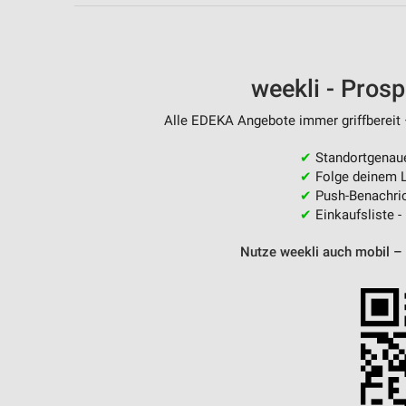
Messung der Performance von Inhalten
Analyse von Zielgruppen durch Statistiken oder Kombinationen 
Quellen
weekli - Pros
Entwicklung und Verbesserung der Angebote
Alle EDEKA Angebote immer griffbereit 
Verwendung reduzierter Daten zur Auswahl von Inhalten
✔
Standortgenau
IAB-Besonderheiten:
✔
Folge deinem L
✔
Push-Benachric
Verwendung genauer Standortdaten
✔
Einkaufsliste -
Geräte anhand von aktiv angeforderten Informationen identifizie
Nutze weekli auch mobil –
Nicht-IAB-Verarbeitungszwecke:
Notwendig
Performance
Funktional
Werbung