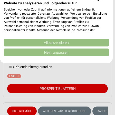
Website zu analysieren und Folgendes zu tun:
Speichern von oder Zugriff auf Informationen auf einem Endgerät.
Verwendung reduzierter Daten zur Auswahl von Werbeanzeigen. Erstellung
von Profilen für personalisierte Werbung. Verwendung von Profilen zur
Auswahl personalisierter Werbung. Erstellung von Profilen zur
Personalisierung von Inhalten. Verwendung von Profilen zur Auswahl
personalisierter Inhalte. Messung der Werbeleistung. Messung der
Performance von Inhalten. Analyse von Zielgruppen durch Statistiken oder
Kombinationen von Daten aus verschiedenen Quellen. Entwicklung und
Verbesserung der Angebote. Verwendung reduzierter Daten zur Auswahl
Alle akzeptieren
EDEKA Prospekt für Fahrdorf ab Mo. den
von Inhalten.
03.08.
Daten können außerhalb der Europäischen Union weitergegeben und in die
Nein, anpassen
USA gesendet werden.
Gültig von 03. Aug. bis 08. Aug.
Ihre Einwilligung und die cookie Richtlinie gelten ausschließlich für diese
Website/App.
📅
Kalendereintrag erstellen
Partnerliste anzeigen (1 IAB-Anbieter)
Wir nutzen Ihre Daten für folgende Zwecke:
IAB-Verarbeitungszwecke:
PROSPEKT BLÄTTERN
Speichern von oder Zugriff auf Informationen
auf einem Endgerät
Verwendung reduzierter Daten zur Auswahl von
Werbeanzeigen
OBST & GEMÜSE
AKTIONEN, RABATTE & GUTSCHEINE
KAFFEE