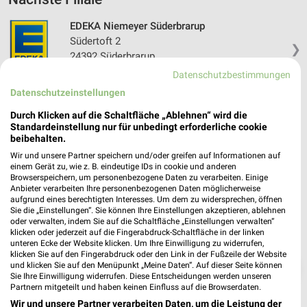
EDEKA Niemeyer Süderbrarup
Südertoft 2
❯
24392 Süderbrarup
Datenschutzbestimmungen
Heute 07:30 - 20:00 Uhr |
Geschlossen
Datenschutzeinstellungen
335,57 km • Angebote: 1 Prospekt
Durch Klicken auf die Schaltfläche „Ablehnen“ wird die
Standardeinstellung nur für unbedingt erforderliche cookie
beibehalten.
Wir und unsere Partner speichern und/oder greifen auf Informationen auf
einem Gerät zu, wie z. B. eindeutige IDs in cookie und anderen
Browserspeichern, um personenbezogene Daten zu verarbeiten. Einige
Anbieter verarbeiten Ihre personenbezogenen Daten möglicherweise
aufgrund eines berechtigten Interesses. Um dem zu widersprechen, öffnen
Sie die „Einstellungen“. Sie können Ihre Einstellungen akzeptieren, ablehnen
oder verwalten, indem Sie auf die Schaltfläche „Einstellungen verwalten“
klicken oder jederzeit auf die Fingerabdruck-Schaltfläche in der linken
unteren Ecke der Website klicken. Um Ihre Einwilligung zu widerrufen,
klicken Sie auf den Fingerabdruck oder den Link in der Fußzeile der Website
und klicken Sie auf den Menüpunkt „Meine Daten“. Auf dieser Seite können
❯
Sie Ihre Einwilligung widerrufen. Diese Entscheidungen werden unseren
Partnern mitgeteilt und haben keinen Einfluss auf die Browserdaten.
Wir und unsere Partner verarbeiten Daten, um die Leistung der