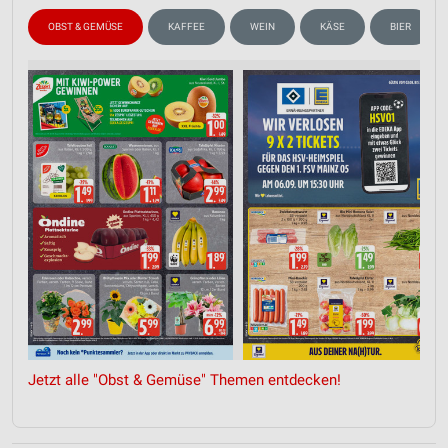
OBST & GEMÜSE
KAFFEE
WEIN
KÄSE
BIER
Jetzt alle "Obst & Gemüse" Themen entdecken!