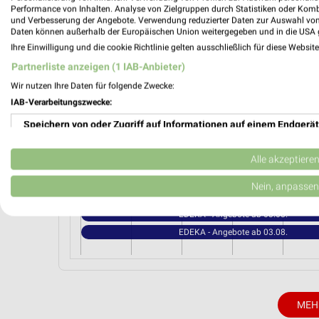
Götz Etzenricht
Performance von Inhalten. Analyse von Zielgruppen durch Statistiken oder Kom
Wildenauer Straße 7
und Verbesserung der Angebote. Verwendung reduzierter Daten zur Auswahl von
Daten können außerhalb der Europäischen Union weitergegeben und in die USA 
92694 Etzenricht
Ihre Einwilligung und die cookie Richtlinie gelten ausschließlich für diese Websit
Heute 08:00 - 20:00 Uhr |
Geschlossen
Partnerliste anzeigen (1 IAB-Anbieter)
334,71 km • Angebote: 1 Prospekt
Wir nutzen Ihre Daten für folgende Zwecke:
IAB-Verarbeitungszwecke:
Speichern von oder Zugriff auf Informationen auf einem Endgerät
Angebote-Kalender für EDEKA in Etz
Verwendung reduzierter Daten zur Auswahl von Werbeanzeigen
Alle akzeptiere
Aug.
Erstellung von Profilen für personalisierte Werbung
Nein, anpassen
03
Mo
04
Di
05
Mi
06
Do
07
F
Verwendung von Profilen zur Auswahl personalisierter Werbung
EDEKA - Angebote ab 03.08.
EDEKA - Angebote ab 03.08.
Erstellung von Profilen zur Personalisierung von Inhalten
Verwendung von Profilen zur Auswahl personalisierter Inhalte
Messung der Werbeleistung
MEH