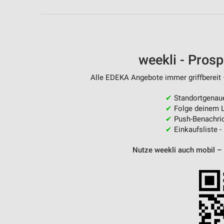
Messung der Performance von Inhalten
Analyse von Zielgruppen durch Statistiken oder Kombinationen 
Quellen
weekli - Pros
Entwicklung und Verbesserung der Angebote
Verwendung reduzierter Daten zur Auswahl von Inhalten
Alle EDEKA Angebote immer griffbereit 
IAB-Besonderheiten:
✔
Standortgenau
✔
Folge deinem L
Verwendung genauer Standortdaten
✔
Push-Benachric
✔
Einkaufsliste -
Geräte anhand von aktiv angeforderten Informationen identifizie
Nicht-IAB-Verarbeitungszwecke:
Nutze weekli auch mobil –
Notwendig
Performance
Funktional
Werbung