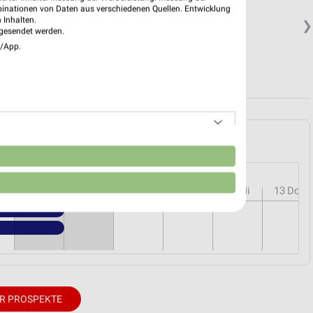
binationen von Daten aus verschiedenen Quellen. Entwicklung
 Inhalten.
❯
gesendet werden.
e/App.
enricht und Umgebung
n
r
08
Sa
09
So
10
Mo
11
Di
12
Mi
13
Do
R PROSPEKTE