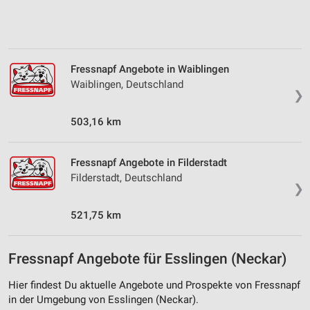
Erstellung von Profilen zur Personalisierung
von Inhalten
Verwendung von Profilen zur Auswahl
Fressnapf Angebote in Waiblingen
personalisierter Inhalte
Waiblingen, Deutschland
❯
Messung der Werbeleistung
503,16 km
Messung der Performance von Inhalten
Analyse von Zielgruppen durch Statistiken oder
Fressnapf Angebote in Filderstadt
Kombinationen von Daten aus verschiedenen
Filderstadt, Deutschland
Quellen
❯
Entwicklung und Verbesserung der Angebote
521,75 km
Verwendung reduzierter Daten zur Auswahl von
Inhalten
Fressnapf Angebote für Esslingen (Neckar)
IAB-Besonderheiten:
Hier findest Du aktuelle Angebote und Prospekte von Fressnapf
Verwendung genauer Standortdaten
in der Umgebung von Esslingen (Neckar).