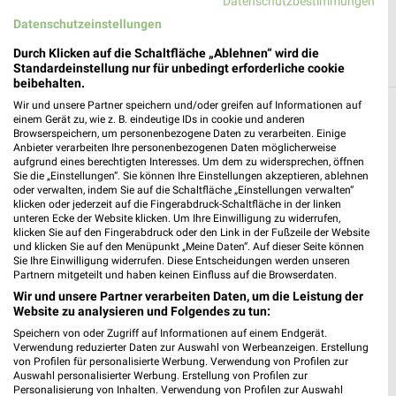
Datenschutzbestimmungen
Datenschutzeinstellungen
Durch Klicken auf die Schaltfläche „Ablehnen“ wird die
Standardeinstellung nur für unbedingt erforderliche cookie
beibehalten.
Wir und unsere Partner speichern und/oder greifen auf Informationen auf
einem Gerät zu, wie z. B. eindeutige IDs in cookie und anderen
Weitere Fressnapf Geschäfte mit Angeboten
Browserspeichern, um personenbezogene Daten zu verarbeiten. Einige
in und um Esslingen (Neckar)
Anbieter verarbeiten Ihre personenbezogenen Daten möglicherweise
aufgrund eines berechtigten Interesses. Um dem zu widersprechen, öffnen
Sie die „Einstellungen“. Sie können Ihre Einstellungen akzeptieren, ablehnen
5 Geschäfte und Orte
oder verwalten, indem Sie auf die Schaltfläche „Einstellungen verwalten“
klicken oder jederzeit auf die Fingerabdruck-Schaltfläche in der linken
unteren Ecke der Website klicken. Um Ihre Einwilligung zu widerrufen,
Fressnapf Angebote in Ostfildern-Kemnat
klicken Sie auf den Fingerabdruck oder den Link in der Fußzeile der Website
Ostfildern-Kemnat, Deutschland
und klicken Sie auf den Menüpunkt „Meine Daten“. Auf dieser Seite können
❯
Sie Ihre Einwilligung widerrufen. Diese Entscheidungen werden unseren
Partnern mitgeteilt und haben keinen Einfluss auf die Browserdaten.
515,05 km
Wir und unsere Partner verarbeiten Daten, um die Leistung der
Website zu analysieren und Folgendes zu tun:
Speichern von oder Zugriff auf Informationen auf einem Endgerät.
Fressnapf Angebote in Stuttgart
Verwendung reduzierter Daten zur Auswahl von Werbeanzeigen. Erstellung
von Profilen für personalisierte Werbung. Verwendung von Profilen zur
Stuttgart, Deutschland
Auswahl personalisierter Werbung. Erstellung von Profilen zur
❯
Personalisierung von Inhalten. Verwendung von Profilen zur Auswahl