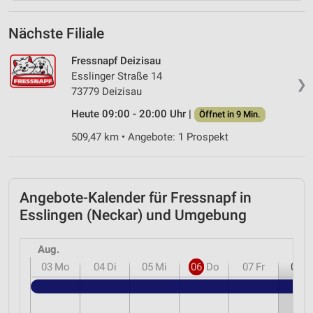
Nächste Filiale
Fressnapf Deizisau
Esslinger Straße 14
❯
73779 Deizisau
Heute 09:00 - 20:00 Uhr |
Öffnet in 9 Min.
509,47 km • Angebote: 1 Prospekt
Angebote-Kalender für Fressnapf in
Esslingen (Neckar) und Umgebung
Aug.
03
Mo
04
Di
05
Mi
06
Do
07
Fr
08
S