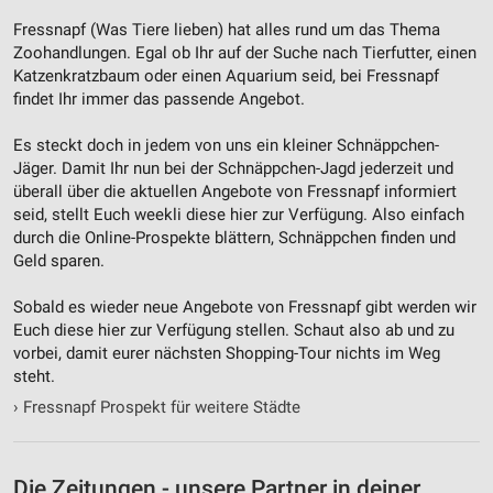
Geräte anhand von aktiv angeforderten
Fressnapf (Was Tiere lieben) hat alles rund um das Thema
Informationen identifizieren
Zoohandlungen. Egal ob Ihr auf der Suche nach Tierfutter, einen
Katzenkratzbaum oder einen Aquarium seid, bei Fressnapf
Nicht-IAB-Verarbeitungszwecke:
findet Ihr immer das passende Angebot.
Notwendig
Es steckt doch in jedem von uns ein kleiner Schnäppchen-
Performance
Jäger. Damit Ihr nun bei der Schnäppchen-Jagd jederzeit und
überall über die aktuellen Angebote von Fressnapf informiert
Funktional
seid, stellt Euch weekli diese hier zur Verfügung. Also einfach
durch die Online-Prospekte blättern, Schnäppchen finden und
Werbung
Geld sparen.
Sobald es wieder neue Angebote von Fressnapf gibt werden wir
Euch diese hier zur Verfügung stellen. Schaut also ab und zu
vorbei, damit eurer nächsten Shopping-Tour nichts im Weg
steht.
›
Fressnapf Prospekt für weitere Städte
Die Zeitungen - unsere Partner in deiner