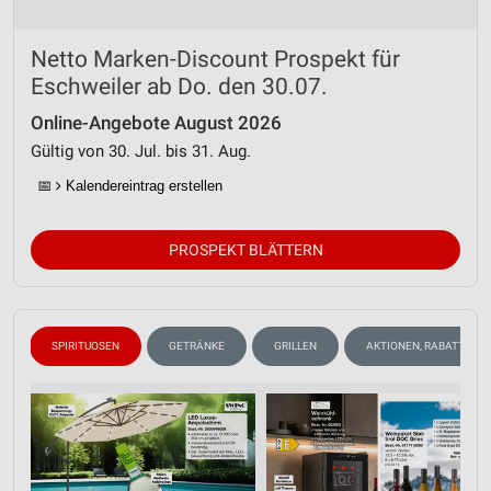
Analyse von Zielgruppen durch Statistiken oder
Kombinationen von Daten aus verschiedenen
Netto Marken-Discount Prospekt für
Quellen
Eschweiler ab Do. den 30.07.
Entwicklung und Verbesserung der Angebote
Online-Angebote August 2026
Gültig von 30. Jul. bis 31. Aug.
Verwendung reduzierter Daten zur Auswahl von
Inhalten
📅
Kalendereintrag erstellen
IAB-Besonderheiten:
Verwendung genauer Standortdaten
PROSPEKT BLÄTTERN
Geräte anhand von aktiv angeforderten
Informationen identifizieren
Nicht-IAB-Verarbeitungszwecke:
N
SPIRITUOSEN
GETRÄNKE
GRILLEN
AKTIONEN, RABATTE & 
Notwendig
Performance
Funktional