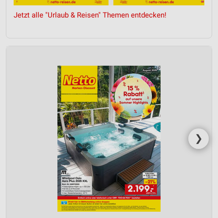
IAB-Verarbeitungszwecke:
Jetzt alle "Urlaub & Reisen" Themen entdecken!
Speichern von oder Zugriff auf Informationen
auf einem Endgerät
Verwendung reduzierter Daten zur Auswahl von
Werbeanzeigen
Erstellung von Profilen für personalisierte
Werbung
Verwendung von Profilen zur Auswahl
personalisierter Werbung
Erstellung von Profilen zur Personalisierung
❯
von Inhalten
Verwendung von Profilen zur Auswahl
personalisierter Inhalte
Messung der Werbeleistung
Messung der Performance von Inhalten