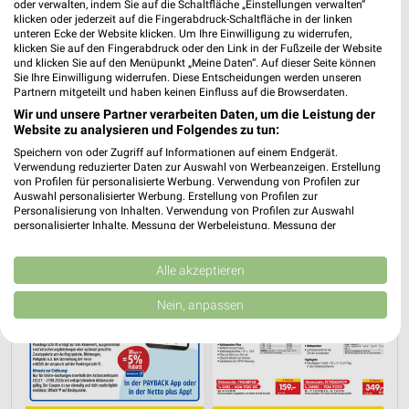
oder verwalten, indem Sie auf die Schaltfläche „Einstellungen verwalten“
klicken oder jederzeit auf die Fingerabdruck-Schaltfläche in der linken
unteren Ecke der Website klicken. Um Ihre Einwilligung zu widerrufen,
PROSPEKT BLÄTTERN
klicken Sie auf den Fingerabdruck oder den Link in der Fußzeile der Website
und klicken Sie auf den Menüpunkt „Meine Daten“. Auf dieser Seite können
Sie Ihre Einwilligung widerrufen. Diese Entscheidungen werden unseren
Partnern mitgeteilt und haben keinen Einfluss auf die Browserdaten.
Wir und unsere Partner verarbeiten Daten, um die Leistung der
URLAUB & REISEN
Website zu analysieren und Folgendes zu tun:
Speichern von oder Zugriff auf Informationen auf einem Endgerät.
Verwendung reduzierter Daten zur Auswahl von Werbeanzeigen. Erstellung
von Profilen für personalisierte Werbung. Verwendung von Profilen zur
Auswahl personalisierter Werbung. Erstellung von Profilen zur
Personalisierung von Inhalten. Verwendung von Profilen zur Auswahl
personalisierter Inhalte. Messung der Werbeleistung. Messung der
Performance von Inhalten. Analyse von Zielgruppen durch Statistiken oder
Kombinationen von Daten aus verschiedenen Quellen. Entwicklung und
Verbesserung der Angebote. Verwendung reduzierter Daten zur Auswahl
Alle akzeptieren
von Inhalten.
Daten können außerhalb der Europäischen Union weitergegeben und in die
Nein, anpassen
USA gesendet werden.
Ihre Einwilligung und die cookie Richtlinie gelten ausschließlich für diese
Website/App.
Partnerliste anzeigen (1 IAB-Anbieter)
Wir nutzen Ihre Daten für folgende Zwecke: