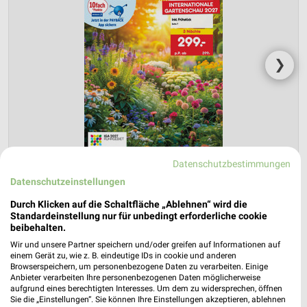
❯
Datenschutzbestimmungen
Datenschutzeinstellungen
Durch Klicken auf die Schaltfläche „Ablehnen“ wird die
Netto Marken-Discount Prospekt für
Standardeinstellung nur für unbedingt erforderliche cookie
beibehalten.
Eschweiler ab Do. den 30.07.
Wir und unsere Partner speichern und/oder greifen auf Informationen auf
Reisemagazin August 2026
einem Gerät zu, wie z. B. eindeutige IDs in cookie und anderen
Browserspeichern, um personenbezogene Daten zu verarbeiten. Einige
Gültig von 30. Jul. bis 31. Aug.
Anbieter verarbeiten Ihre personenbezogenen Daten möglicherweise
aufgrund eines berechtigten Interesses. Um dem zu widersprechen, öffnen
📅
Kalendereintrag erstellen
Sie die „Einstellungen“. Sie können Ihre Einstellungen akzeptieren, ablehnen