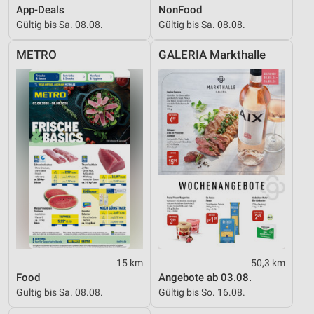
App-Deals
NonFood
IAB-Besonderheiten:
Gültig bis Sa. 08.08.
Gültig bis Sa. 08.08.
Verwendung genauer Standortdaten
METRO
GALERIA Markthalle
Geräte anhand von aktiv angeforderten
Informationen identifizieren
Nicht-IAB-Verarbeitungszwecke:
Notwendig
Performance
Funktional
Werbung
15 km
50,3 km
Food
Angebote ab 03.08.
Gültig bis Sa. 08.08.
Gültig bis So. 16.08.