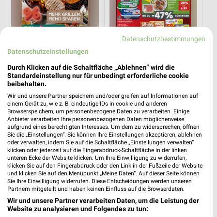
Datenschutzbestimmungen
Datenschutzeinstellungen
Durch Klicken auf die Schaltfläche „Ablehnen“ wird die
Standardeinstellung nur für unbedingt erforderliche cookie
beibehalten.
0,1 km
14,2 km
Wir und unsere Partner speichern und/oder greifen auf Informationen auf
Angebote ab 03.08.
Angebote ab 06.08.
einem Gerät zu, wie z. B. eindeutige IDs in cookie und anderen
Browserspeichern, um personenbezogene Daten zu verarbeiten. Einige
Gültig bis Sa. 08.08.
Gültig bis Mi. 12.08.
Anbieter verarbeiten Ihre personenbezogenen Daten möglicherweise
aufgrund eines berechtigten Interesses. Um dem zu widersprechen, öffnen
REWE
METRO
Sie die „Einstellungen“. Sie können Ihre Einstellungen akzeptieren, ablehnen
oder verwalten, indem Sie auf die Schaltfläche „Einstellungen verwalten“
klicken oder jederzeit auf die Fingerabdruck-Schaltfläche in der linken
unteren Ecke der Website klicken. Um Ihre Einwilligung zu widerrufen,
klicken Sie auf den Fingerabdruck oder den Link in der Fußzeile der Website
und klicken Sie auf den Menüpunkt „Meine Daten“. Auf dieser Seite können
Sie Ihre Einwilligung widerrufen. Diese Entscheidungen werden unseren
Partnern mitgeteilt und haben keinen Einfluss auf die Browserdaten.
Wir und unsere Partner verarbeiten Daten, um die Leistung der
Website zu analysieren und Folgendes zu tun: