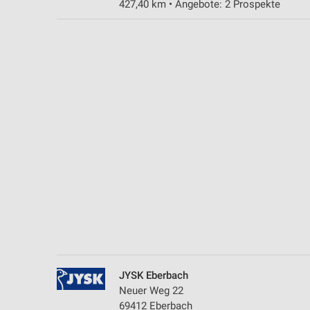
427,40 km • Angebote: 2 Prospekte
Messung der Performance von Inhalten
Analyse von Zielgruppen durch Statistiken oder Kombinationen 
Quellen
Entwicklung und Verbesserung der Angebote
Verwendung reduzierter Daten zur Auswahl von Inhalten
IAB-Besonderheiten:
Verwendung genauer Standortdaten
Geräte anhand von aktiv angeforderten Informationen identifizie
Nicht-IAB-Verarbeitungszwecke:
Notwendig
Performance
JYSK Eberbach
Funktional
Neuer Weg 22
69412 Eberbach
Werbung