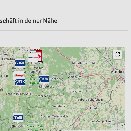
chäft in deiner Nähe
⛶