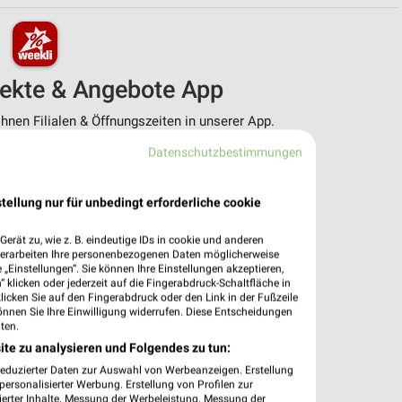
pekte & Angebote App
nen Filialen & Öffnungszeiten in unserer App.
Datenschutzbestimmungen
e Angebote
ieblingshändler
htigungen bei neuen Prospekten
tellung nur für unbedingt erforderliche cookie
 Einkauf stressfrei planen
erät zu, wie z. B. eindeutige IDs in cookie und anderen
 App jetzt laden oder QR-Code scannen.
verarbeiten Ihre personenbezogenen Daten möglicherweise
„Einstellungen“. Sie können Ihre Einstellungen akzeptieren,
 klicken oder jederzeit auf die Fingerabdruck-Schaltfläche in
klicken Sie auf den Fingerabdruck oder den Link in der Fußzeile
önnen Sie Ihre Einwilligung widerrufen. Diese Entscheidungen
ten.
ite zu analysieren und Folgendes zu tun:
reduzierter Daten zur Auswahl von Werbeanzeigen. Erstellung
ersonalisierter Werbung. Erstellung von Profilen zur
ierter Inhalte. Messung der Werbeleistung. Messung der