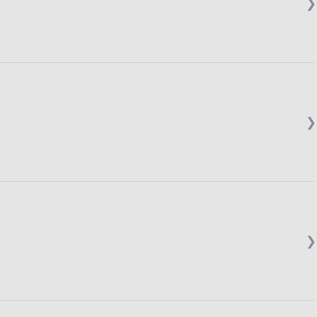
❯
❯
❯