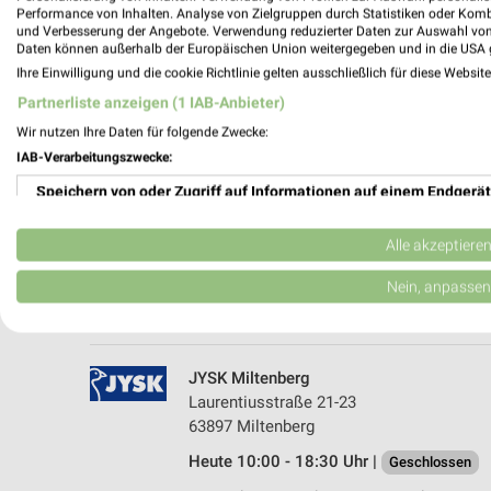
Performance von Inhalten. Analyse von Zielgruppen durch Statistiken oder Kom
und Verbesserung der Angebote. Verwendung reduzierter Daten zur Auswahl von
Daten können außerhalb der Europäischen Union weitergegeben und in die USA 
Ihre Einwilligung und die cookie Richtlinie gelten ausschließlich für diese Websit
Partnerliste anzeigen (1 IAB-Anbieter)
Wir nutzen Ihre Daten für folgende Zwecke:
IAB-Verarbeitungszwecke:
Speichern von oder Zugriff auf Informationen auf einem Endgerät
JYSK Höchst i. Odw.
Otto-Hahn-Straße 15
Verwendung reduzierter Daten zur Auswahl von Werbeanzeigen
64739 Höchst i. Odw.
Alle akzeptiere
Heute 10:00 - 18:00 Uhr |
Geschlossen
Erstellung von Profilen für personalisierte Werbung
Nein, anpassen
430,58 km • Angebote: 2 Prospekte
Verwendung von Profilen zur Auswahl personalisierter Werbung
Erstellung von Profilen zur Personalisierung von Inhalten
JYSK Miltenberg
Laurentiusstraße 21-23
Verwendung von Profilen zur Auswahl personalisierter Inhalte
63897 Miltenberg
Heute 10:00 - 18:30 Uhr |
Messung der Werbeleistung
Geschlossen