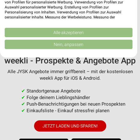
von Profilen für personalisierte Werbung. Verwendung von Profilen zur
Auswahl personalisierter Werbung. Erstellung von Profilen zur
Personalisierung von Inhalten. Verwendung von Profilen zur Auswahl
MEHR PROSPEKTE
personalisierter Inhalte. Messung der Werbeleistung. Messung der
Performance von Inhalten. Analyse von Zielgruppen durch Statistiken oder
Kombinationen von Daten aus verschiedenen Quellen. Entwicklung und
Verbesserung der Angebote. Verwendung reduzierter Daten zur Auswahl
Alle akzeptieren
von Inhalten.
Daten können außerhalb der Europäischen Union weitergegeben und in die
Nein, anpassen
USA gesendet werden.
Ihre Einwilligung und die cookie Richtlinie gelten ausschließlich für diese
weekli - Prospekte & Angebote App
Website/App.
Partnerliste anzeigen (1 IAB-Anbieter)
Alle JYSK Angebote immer griffbereit – mit der kostenlosen
Wir nutzen Ihre Daten für folgende Zwecke:
weekli App für iOS & Android.
IAB-Verarbeitungszwecke:
✔
Standortgenaue Angebote
Speichern von oder Zugriff auf Informationen
✔
Folge deinem Lieblingshändler
auf einem Endgerät
✔
Push-Benachrichtigungen bei neuen Prospekten
✔
Einkaufsliste - Einkauf stressfrei planen
Verwendung reduzierter Daten zur Auswahl von
Werbeanzeigen
JETZT LADEN UND SPAREN!
Erstellung von Profilen für personalisierte
Werbung