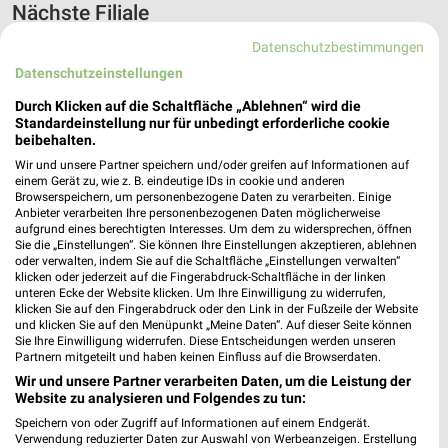
Nächste Filiale
Datenschutzbestimmungen
JYSK Engelskirchen
Datenschutzeinstellungen
Olpener Straße 61
❯
51766 Engelskirchen
Durch Klicken auf die Schaltfläche „Ablehnen“ wird die
Standardeinstellung nur für unbedingt erforderliche cookie
Heute 10:00 - 19:00 Uhr |
Öffnet in 7 Min.
beibehalten.
445,00 km • Angebote: 2 Prospekte
Wir und unsere Partner speichern und/oder greifen auf Informationen auf
einem Gerät zu, wie z. B. eindeutige IDs in cookie und anderen
Browserspeichern, um personenbezogene Daten zu verarbeiten. Einige
Anbieter verarbeiten Ihre personenbezogenen Daten möglicherweise
aufgrund eines berechtigten Interesses. Um dem zu widersprechen, öffnen
Angebote-Kalender für JYSK in
Sie die „Einstellungen“. Sie können Ihre Einstellungen akzeptieren, ablehnen
oder verwalten, indem Sie auf die Schaltfläche „Einstellungen verwalten“
Engelskirchen und Umgebung
klicken oder jederzeit auf die Fingerabdruck-Schaltfläche in der linken
unteren Ecke der Website klicken. Um Ihre Einwilligung zu widerrufen,
klicken Sie auf den Fingerabdruck oder den Link in der Fußzeile der Website
Aug.
und klicken Sie auf den Menüpunkt „Meine Daten“. Auf dieser Seite können
Sie Ihre Einwilligung widerrufen. Diese Entscheidungen werden unseren
03
Mo
04
Di
05
Mi
06
Do
07
Fr
08
S
Partnern mitgeteilt und haben keinen Einfluss auf die Browserdaten.
J
Wir und unsere Partner verarbeiten Daten, um die Leistung der
Website zu analysieren und Folgendes zu tun:
J
Speichern von oder Zugriff auf Informationen auf einem Endgerät.
Verwendung reduzierter Daten zur Auswahl von Werbeanzeigen. Erstellung