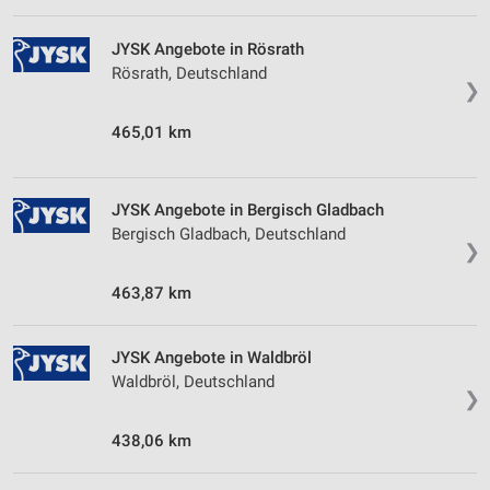
Verwendung genauer Standortdaten
JYSK Angebote in Rösrath
Rösrath, Deutschland
Geräte anhand von aktiv angeforderten
❯
Informationen identifizieren
Nicht-IAB-Verarbeitungszwecke:
465,01 km
Notwendig
Performance
JYSK Angebote in Bergisch Gladbach
Bergisch Gladbach, Deutschland
❯
Funktional
463,87 km
Werbung
JYSK Angebote in Waldbröl
Waldbröl, Deutschland
❯
438,06 km