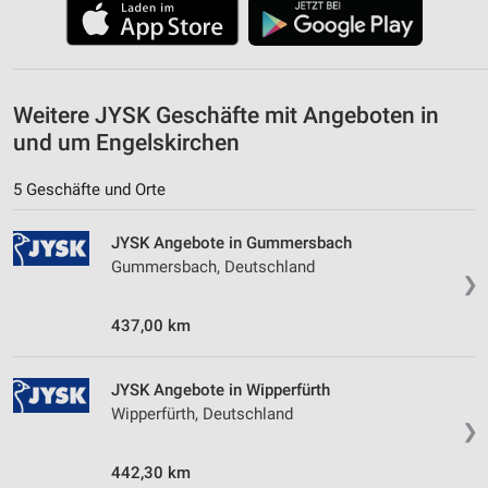
Verwendung von Profilen zur Auswahl
personalisierter Werbung
Erstellung von Profilen zur Personalisierung
von Inhalten
Weitere JYSK Geschäfte mit Angeboten in
und um Engelskirchen
Verwendung von Profilen zur Auswahl
personalisierter Inhalte
5 Geschäfte und Orte
Messung der Werbeleistung
JYSK Angebote in Gummersbach
Messung der Performance von Inhalten
Gummersbach, Deutschland
❯
Analyse von Zielgruppen durch Statistiken oder
Kombinationen von Daten aus verschiedenen
437,00 km
Quellen
Entwicklung und Verbesserung der Angebote
JYSK Angebote in Wipperfürth
Wipperfürth, Deutschland
❯
Verwendung reduzierter Daten zur Auswahl von
Inhalten
442,30 km
IAB-Besonderheiten: