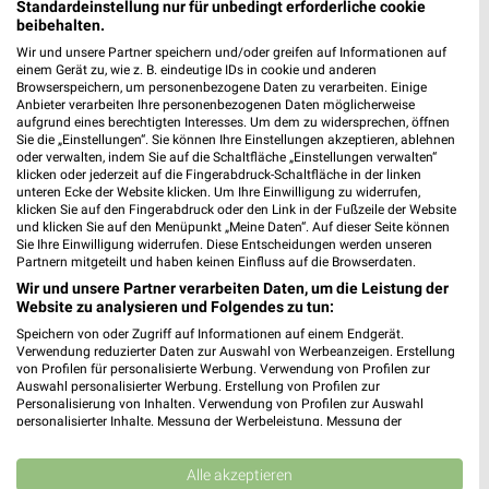
Heute 08:30 - 14:00 Uhr |
Standardeinstellung nur für unbedingt erforderliche cookie
Geöffnet
beibehalten.
396,53 km • Angebote: 1 Prospekt
Wir und unsere Partner speichern und/oder greifen auf Informationen auf
einem Gerät zu, wie z. B. eindeutige IDs in cookie und anderen
Browserspeichern, um personenbezogene Daten zu verarbeiten. Einige
hagebaumarkt Ochtrup
Anbieter verarbeiten Ihre personenbezogenen Daten möglicherweise
aufgrund eines berechtigten Interesses. Um dem zu widersprechen, öffnen
Deipenbrook 1
Sie die „Einstellungen“. Sie können Ihre Einstellungen akzeptieren, ablehnen
48607 Ochtrup
oder verwalten, indem Sie auf die Schaltfläche „Einstellungen verwalten“
❯
klicken oder jederzeit auf die Fingerabdruck-Schaltfläche in der linken
Heute 09:00 - 18:00 Uhr |
Geöffnet
unteren Ecke der Website klicken. Um Ihre Einwilligung zu widerrufen,
klicken Sie auf den Fingerabdruck oder den Link in der Fußzeile der Website
422,13 km
und klicken Sie auf den Menüpunkt „Meine Daten“. Auf dieser Seite können
Sie Ihre Einwilligung widerrufen. Diese Entscheidungen werden unseren
Partnern mitgeteilt und haben keinen Einfluss auf die Browserdaten.
Wir und unsere Partner verarbeiten Daten, um die Leistung der
Sonderpreis Baumarkt Geeste
Website zu analysieren und Folgendes zu tun:
Wietmarscher Damm 20
Speichern von oder Zugriff auf Informationen auf einem Endgerät.
49744 Geeste
❯
Verwendung reduzierter Daten zur Auswahl von Werbeanzeigen. Erstellung
von Profilen für personalisierte Werbung. Verwendung von Profilen zur
Heute 08:00 - 16:00 Uhr |
Geöffnet
Auswahl personalisierter Werbung. Erstellung von Profilen zur
Personalisierung von Inhalten. Verwendung von Profilen zur Auswahl
417,71 km • Angebote: 2 Prospekte
personalisierter Inhalte. Messung der Werbeleistung. Messung der
Performance von Inhalten. Analyse von Zielgruppen durch Statistiken oder
Kombinationen von Daten aus verschiedenen Quellen. Entwicklung und
hagebaumarkt Hörstel
Verbesserung der Angebote. Verwendung reduzierter Daten zur Auswahl
Alle akzeptieren