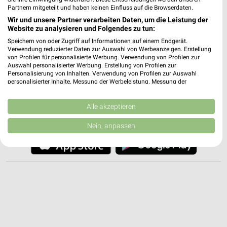
weekli - Prospekte & Angebote App
Partnern mitgeteilt und haben keinen Einfluss auf die Browserdaten.
Wir und unsere Partner verarbeiten Daten, um die Leistung der
Alle Sonderpreis Baumarkt Angebote immer griffbereit – mit
Website zu analysieren und Folgendes zu tun:
der kostenlosen weekli App für iOS & Android.
Speichern von oder Zugriff auf Informationen auf einem Endgerät.
Verwendung reduzierter Daten zur Auswahl von Werbeanzeigen. Erstellung
✔
Standortgenaue Angebote
von Profilen für personalisierte Werbung. Verwendung von Profilen zur
✔
Folge deinem Lieblingshändler
Auswahl personalisierter Werbung. Erstellung von Profilen zur
Personalisierung von Inhalten. Verwendung von Profilen zur Auswahl
✔
Push-Benachrichtigungen bei neuen Prospekten
personalisierter Inhalte. Messung der Werbeleistung. Messung der
✔
Einkaufsliste - Einkauf stressfrei planen
Performance von Inhalten. Analyse von Zielgruppen durch Statistiken oder
Kombinationen von Daten aus verschiedenen Quellen. Entwicklung und
Verbesserung der Angebote. Verwendung reduzierter Daten zur Auswahl
Alle akzeptieren
JETZT LADEN UND SPAREN!
von Inhalten.
Daten können außerhalb der Europäischen Union weitergegeben und in die
Nein, anpassen
USA gesendet werden.
Ihre Einwilligung und die cookie Richtlinie gelten ausschließlich für diese
Website/App.
Partnerliste anzeigen (1 IAB-Anbieter)
Wir nutzen Ihre Daten für folgende Zwecke:
IAB-Verarbeitungszwecke:
Speichern von oder Zugriff auf Informationen
auf einem Endgerät