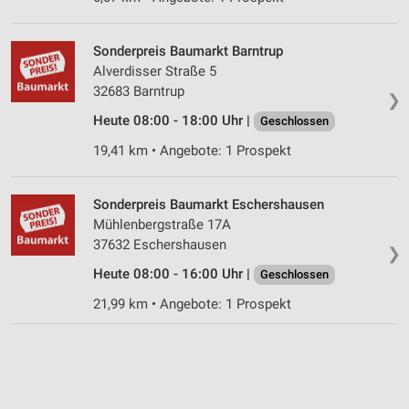
Entwicklung und Verbesserung der Angebote
Verwendung reduzierter Daten zur Auswahl von
Sonderpreis Baumarkt Barntrup
Inhalten
Alverdisser Straße 5
32683 Barntrup
IAB-Besonderheiten:
❯
Heute 08:00 - 18:00 Uhr |
Verwendung genauer Standortdaten
Geschlossen
19,41 km • Angebote: 1 Prospekt
Geräte anhand von aktiv angeforderten
Informationen identifizieren
Sonderpreis Baumarkt Eschershausen
Nicht-IAB-Verarbeitungszwecke:
Mühlenbergstraße 17A
Notwendig
37632 Eschershausen
❯
Performance
Heute 08:00 - 16:00 Uhr |
Geschlossen
21,99 km • Angebote: 1 Prospekt
Funktional
Werbung