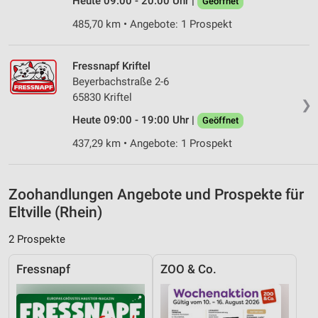
Heute 09:00 - 20:00 Uhr |
Geöffnet
Verwendung genauer Standortdaten
485,70 km • Angebote: 1 Prospekt
Geräte anhand von aktiv angeforderten
Informationen identifizieren
Fressnapf Kriftel
Beyerbachstraße 2-6
Nicht-IAB-Verarbeitungszwecke:
65830 Kriftel
❯
Notwendig
Heute 09:00 - 19:00 Uhr |
Geöffnet
Performance
437,29 km • Angebote: 1 Prospekt
Funktional
Zoohandlungen Angebote und Prospekte für
Werbung
Eltville (Rhein)
2 Prospekte
Fressnapf
ZOO & Co.