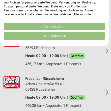
Neben dem Mühlenweg 12
von Profilen für personalisierte Werbung. Verwendung von Profilen zur
65474 Bischofsheim
Auswahl personalisierter Werbung. Erstellung von Profilen zur
❯
Personalisierung von Inhalten. Verwendung von Profilen zur Auswahl
Heute 09:00 - 20:00 Uhr |
Geöffnet
personalisierter Inhalte. Messung der Werbeleistung. Messung der
Performance von Inhalten. Analyse von Zielgruppen durch Statistiken oder
449,55 km • Angebote: 1 Prospekt
Kombinationen von Daten aus verschiedenen Quellen. Entwicklung und
Verbesserung der Angebote. Verwendung reduzierter Daten zur Auswahl
Alle akzeptieren
von Inhalten.
Daten können außerhalb der Europäischen Union weitergegeben und in die
Nein, anpassen
Fressnapf Bodenheim
USA gesendet werden.
Lange Ruthe 9a
Ihre Einwilligung und die cookie Richtlinie gelten ausschließlich für diese
Website/App.
55294 Bodenheim
❯
Partnerliste anzeigen (1 IAB-Anbieter)
Heute 09:00 - 19:00 Uhr |
Geöffnet
Wir nutzen Ihre Daten für folgende Zwecke:
456,17 km • Angebote: 1 Prospekt
IAB-Verarbeitungszwecke:
Speichern von oder Zugriff auf Informationen
auf einem Endgerät
Fressnapf Rüsselsheim
Adam Opelstraße 59-61
Verwendung reduzierter Daten zur Auswahl von
65428 Rüsselsheim
❯
Werbeanzeigen
Heute 09:00 - 19:00 Uhr |
Geöffnet
Erstellung von Profilen für personalisierte
446,35 km • Angebote: 1 Prospekt
Werbung