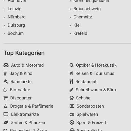
›
Hannover
›
Mönchengladbach
›
Leipzig
›
Braunschweig
›
Nürnberg
›
Chemnitz
›
Duisburg
›
Kiel
›
Bochum
›
Krefeld
Top Kategorien
Auto & Motorrad
Optiker & Hörakustik
Baby & Kind
Reisen & Tourismus
Baumärkte
Restaurant
Biomärkte
Schreibwaren & Büro
Discounter
Schuhe
Drogerie & Parfümerie
Sonderposten
Elektromärkte
Spielwaren
Garten & Pflanzen
Sport & Freizeit
Gesundheit & Ärzte
Supermärkte