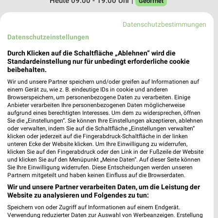
Heute 09:00 - 19:00 Uhr |
Geöffnet
465,02 km • Angebote: 1 Prospekt
Datenschutzbestimmungen
Datenschutzeinstellungen
Fressnapf Wiesbaden-Nordenstadt
Durch Klicken auf die Schaltfläche „Ablehnen“ wird die
Borsigstraße 6
Standardeinstellung nur für unbedingt erforderliche cookie
65205 Wiesbaden
beibehalten.
❯
Heute 09:00 - 19:00 Uhr |
Wir und unsere Partner speichern und/oder greifen auf Informationen auf
Geöffnet
einem Gerät zu, wie z. B. eindeutige IDs in cookie und anderen
Browserspeichern, um personenbezogene Daten zu verarbeiten. Einige
446,04 km • Angebote: 1 Prospekt
Anbieter verarbeiten Ihre personenbezogenen Daten möglicherweise
aufgrund eines berechtigten Interesses. Um dem zu widersprechen, öffnen
Sie die „Einstellungen“. Sie können Ihre Einstellungen akzeptieren, ablehnen
Fressnapf Bingen
oder verwalten, indem Sie auf die Schaltfläche „Einstellungen verwalten“
klicken oder jederzeit auf die Fingerabdruck-Schaltfläche in der linken
Saarlandstraße 62-66
unteren Ecke der Website klicken. Um Ihre Einwilligung zu widerrufen,
55411 Bingen
❯
klicken Sie auf den Fingerabdruck oder den Link in der Fußzeile der Website
und klicken Sie auf den Menüpunkt „Meine Daten“. Auf dieser Seite können
Heute 09:00 - 19:00 Uhr |
Geöffnet
Sie Ihre Einwilligung widerrufen. Diese Entscheidungen werden unseren
Partnern mitgeteilt und haben keinen Einfluss auf die Browserdaten.
477,64 km • Angebote: 1 Prospekt
Wir und unsere Partner verarbeiten Daten, um die Leistung der
Website zu analysieren und Folgendes zu tun:
Speichern von oder Zugriff auf Informationen auf einem Endgerät.
Fressnapf Bischofsheim
Verwendung reduzierter Daten zur Auswahl von Werbeanzeigen. Erstellung