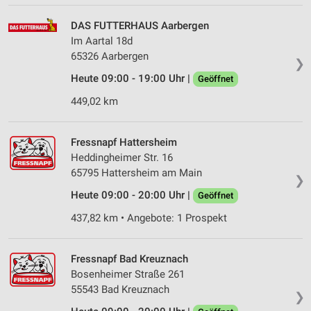
Verwendung von Profilen zur Auswahl
DAS FUTTERHAUS Aarbergen
personalisierter Werbung
Im Aartal 18d
65326 Aarbergen
Erstellung von Profilen zur Personalisierung
❯
von Inhalten
Heute 09:00 - 19:00 Uhr |
Geöffnet
Verwendung von Profilen zur Auswahl
449,02 km
personalisierter Inhalte
Messung der Werbeleistung
Fressnapf Hattersheim
Heddingheimer Str. 16
Messung der Performance von Inhalten
65795 Hattersheim am Main
❯
Heute 09:00 - 20:00 Uhr |
Analyse von Zielgruppen durch Statistiken oder
Geöffnet
Kombinationen von Daten aus verschiedenen
437,82 km • Angebote: 1 Prospekt
Quellen
Entwicklung und Verbesserung der Angebote
Fressnapf Bad Kreuznach
Bosenheimer Straße 261
Verwendung reduzierter Daten zur Auswahl von
Inhalten
55543 Bad Kreuznach
❯
IAB-Besonderheiten: