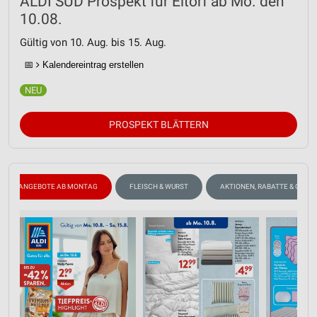
ALDI SÜD Prospekt für Eitorf ab Mo. den
10.08.
Gültig von 10. Aug. bis 15. Aug.
📅
Kalendereintrag erstellen
PROSPEKT BLÄTTERN
ANGEBOTE AB MONTAG
FLEISCH & WURST
AKTIONEN, RABATTE & GUTS