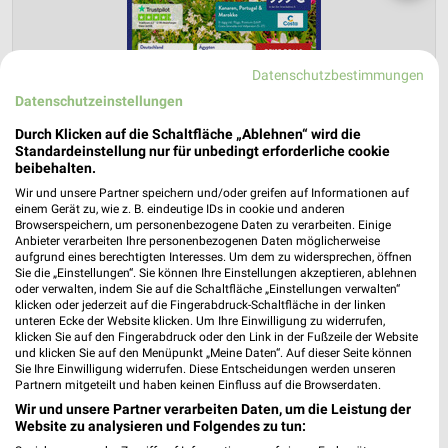
Datenschutzbestimmungen
Datenschutzeinstellungen
Durch Klicken auf die Schaltfläche „Ablehnen“ wird die
Standardeinstellung nur für unbedingt erforderliche cookie
beibehalten.
ALDI SÜD Prospekt für Eitorf ab Sa. den
Wir und unsere Partner speichern und/oder greifen auf Informationen auf
einem Gerät zu, wie z. B. eindeutige IDs in cookie und anderen
01.08.
Browserspeichern, um personenbezogene Daten zu verarbeiten. Einige
Anbieter verarbeiten Ihre personenbezogenen Daten möglicherweise
Reisemagazin August 2026
aufgrund eines berechtigten Interesses. Um dem zu widersprechen, öffnen
Sie die „Einstellungen“. Sie können Ihre Einstellungen akzeptieren, ablehnen
Gültig von 01. Aug. bis 31. Aug.
oder verwalten, indem Sie auf die Schaltfläche „Einstellungen verwalten“
klicken oder jederzeit auf die Fingerabdruck-Schaltfläche in der linken
📅
Kalendereintrag erstellen
unteren Ecke der Website klicken. Um Ihre Einwilligung zu widerrufen,
klicken Sie auf den Fingerabdruck oder den Link in der Fußzeile der Website
und klicken Sie auf den Menüpunkt „Meine Daten“. Auf dieser Seite können
PROSPEKT BLÄTTERN
Sie Ihre Einwilligung widerrufen. Diese Entscheidungen werden unseren
Partnern mitgeteilt und haben keinen Einfluss auf die Browserdaten.
Wir und unsere Partner verarbeiten Daten, um die Leistung der
Website zu analysieren und Folgendes zu tun: