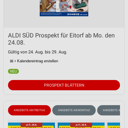
ALDI SÜD Prospekt für Eitorf ab Mo. den
24.08.
Gültig von 24. Aug. bis 29. Aug.
📅
Kalendereintrag erstellen
PROSPEKT BLÄTTERN
ANGEBOTE AB FREITAG
ANGEBOTE AB MONTAG
ANGEBOTE AB DO