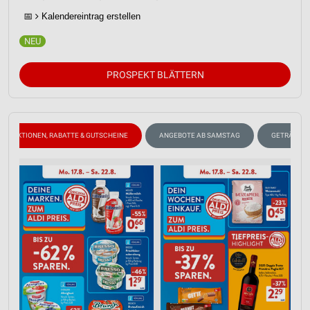
📅
Kalendereintrag erstellen
IAB-Besonderheiten:
Verwendung genauer Standortdaten
Geräte anhand von aktiv angeforderten
PROSPEKT BLÄTTERN
Informationen identifizieren
Nicht-IAB-Verarbeitungszwecke:
Notwendig
AKTIONEN, RABATTE & GUTSCHEINE
ANGEBOTE AB SAMSTAG
GETRÄNKE
Performance
Funktional
Werbung