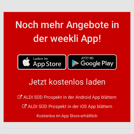
Noch mehr Angebote in
der weekli App!
Jetzt kostenlos laden
ALDI SÜD Prospekt in der Android App blättern
ALDI SÜD Prospekt in der iOS App blättern
Kostenlos im App Store erhältlich