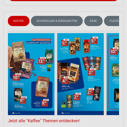
N
KAFFEE
SCHOKOLADE & SÜSSIGKEITEN
KÄSE
FLEISCH & W
Jetzt alle "Kaffee" Themen entdecken!