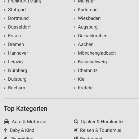
›
Frankfurt (Main)
›
Münster
›
Stuttgart
›
Karlsruhe
›
Dortmund
›
Wiesbaden
›
Düsseldorf
›
Augsburg
›
Essen
›
Gelsenkirchen
›
Bremen
›
Aachen
›
Hannover
›
Mönchengladbach
›
Leipzig
›
Braunschweig
›
Nürnberg
›
Chemnitz
›
Duisburg
›
Kiel
›
Bochum
›
Krefeld
Top Kategorien
Auto & Motorrad
Optiker & Hörakustik
Baby & Kind
Reisen & Tourismus
Baumärkte
Restaurant