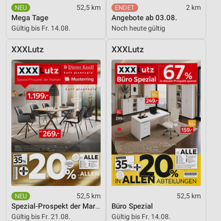
52,5 km
2 km
Verwendung reduzierter Daten zur Auswahl von
Mega Tage
Angebote ab 03.08.
Werbeanzeigen
Gültig bis Fr. 14.08.
Noch heute gültig
Erstellung von Profilen für personalisierte
XXXLutz
XXXLutz
Werbung
Verwendung von Profilen zur Auswahl
personalisierter Werbung
Erstellung von Profilen zur Personalisierung
von Inhalten
Verwendung von Profilen zur Auswahl
personalisierter Inhalte
Messung der Werbeleistung
Messung der Performance von Inhalten
52,5 km
52,5 km
Analyse von Zielgruppen durch Statistiken oder
Kombinationen von Daten aus verschiedenen
Spezial-Prospekt der Marken
Büro Spezial
Quellen
Gültig bis Fr. 21.08.
Gültig bis Fr. 14.08.