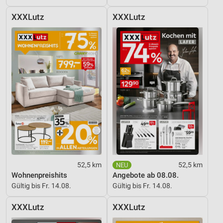
Entwicklung und Verbesserung der Angebote
XXXLutz
XXXLutz
Verwendung reduzierter Daten zur Auswahl von
Inhalten
IAB-Besonderheiten:
Verwendung genauer Standortdaten
Geräte anhand von aktiv angeforderten
Informationen identifizieren
Nicht-IAB-Verarbeitungszwecke:
Notwendig
Performance
52,5 km
52,5 km
Wohnenpreishits
Angebote ab 08.08.
Funktional
Gültig bis Fr. 14.08.
Gültig bis Fr. 14.08.
Werbung
XXXLutz
XXXLutz