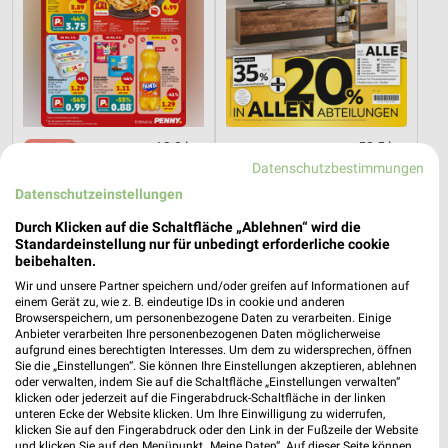
13,8 km
52,5 km
Angebote ab 03.08.
Wohnen Spezial
Datenschutzbestimmungen
Noch heute gültig
Gültig bis Fr. 14.08.
Datenschutzeinstellungen
Durch Klicken auf die Schaltfläche „Ablehnen“ wird die
XXXLutz
Kaufland
Standardeinstellung nur für unbedingt erforderliche cookie
beibehalten.
Wir und unsere Partner speichern und/oder greifen auf Informationen auf
einem Gerät zu, wie z. B. eindeutige IDs in cookie und anderen
Browserspeichern, um personenbezogene Daten zu verarbeiten. Einige
Anbieter verarbeiten Ihre personenbezogenen Daten möglicherweise
aufgrund eines berechtigten Interesses. Um dem zu widersprechen, öffnen
Sie die „Einstellungen“. Sie können Ihre Einstellungen akzeptieren, ablehnen
oder verwalten, indem Sie auf die Schaltfläche „Einstellungen verwalten“
klicken oder jederzeit auf die Fingerabdruck-Schaltfläche in der linken
unteren Ecke der Website klicken. Um Ihre Einwilligung zu widerrufen,
klicken Sie auf den Fingerabdruck oder den Link in der Fußzeile der Website
und klicken Sie auf den Menüpunkt „Meine Daten“. Auf dieser Seite können