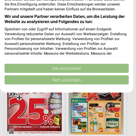
Sie Ihre Einwilligung widerrufen. Diese Entscheidungen werden unseren
Partnern mitgeteilt und haben keinen Einfluss auf die Browserdaten.
Wir und unsere Partner verarbeiten Daten, um die Leistung der
Website zu analysieren und Folgendes zu tun:
52,5 km
0,5 km
Speichern von oder Zugriff auf Informationen auf einem Endgerät.
Dieter Knoll
Angebote ab 06.08.
Verwendung reduzierter Daten zur Auswahl von Werbeanzeigen. Erstellung
Gültig bis Fr. 14.08.
Gültig bis Mi. 12.08.
von Profilen für personalisierte Werbung. Verwendung von Profilen zur
Auswahl personalisierter Werbung. Erstellung von Profilen zur
Personalisierung von Inhalten. Verwendung von Profilen zur Auswahl
XXXLutz
REWE
personalisierter Inhalte. Messung der Werbeleistung. Messung der
Performance von Inhalten. Analyse von Zielgruppen durch Statistiken oder
Kombinationen von Daten aus verschiedenen Quellen. Entwicklung und
Verbesserung der Angebote. Verwendung reduzierter Daten zur Auswahl
Alle akzeptieren
von Inhalten.
Daten können außerhalb der Europäischen Union weitergegeben und in die
Nein, anpassen
USA gesendet werden.
Ihre Einwilligung und die cookie Richtlinie gelten ausschließlich für diese
Website/App.
Partnerliste anzeigen (1 IAB-Anbieter)
Wir nutzen Ihre Daten für folgende Zwecke:
IAB-Verarbeitungszwecke:
Speichern von oder Zugriff auf Informationen
auf einem Endgerät