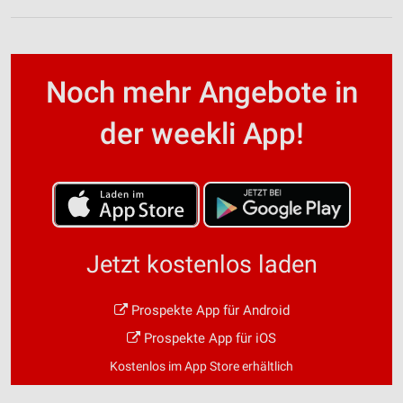
Noch mehr Angebote in
der weekli App!
Jetzt kostenlos laden
Prospekte App für Android
Prospekte App für iOS
Kostenlos im App Store erhältlich