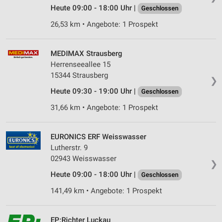
Website/App.
Heute 09:00 - 18:00 Uhr |
Geschlossen
Partnerliste anzeigen (1 IAB-Anbieter)
26,53 km • Angebote: 1 Prospekt
Wir nutzen Ihre Daten für folgende Zwecke:
IAB-Verarbeitungszwecke:
MEDIMAX Strausberg
Speichern von oder Zugriff auf Informationen
auf einem Endgerät
Herrenseeallee 15
15344 Strausberg
❯
Verwendung reduzierter Daten zur Auswahl von
Heute 09:30 - 19:00 Uhr |
Werbeanzeigen
Geschlossen
31,66 km • Angebote: 1 Prospekt
Erstellung von Profilen für personalisierte
Werbung
EURONICS ERF Weisswasser
Verwendung von Profilen zur Auswahl
Lutherstr. 9
personalisierter Werbung
02943 Weisswasser
❯
Erstellung von Profilen zur Personalisierung
Heute 09:00 - 18:00 Uhr |
Geschlossen
von Inhalten
141,49 km • Angebote: 1 Prospekt
Verwendung von Profilen zur Auswahl
personalisierter Inhalte
EP:Richter Luckau