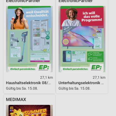
ElectronicPartner
ElectronicPartner
Performance
Funktional
Werbung
27,1 km
27,1 km
Haushaltselektronik 08/2026
Unterhaltungselektronik 08/2026
Gültig bis Sa. 15.08.
Gültig bis Sa. 15.08.
MEDIMAX