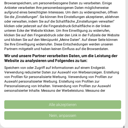
Browserspeichern, um personenbezogene Daten zu verarbeiten. Einige
Anbieter verarbeiten Ihre personenbezogenen Daten möglicherweise
aufgrund eines berechtigten Interesses. Um dem zu widersprechen, öffnen
EURONICS Miethe Halbe
Sie die „Einstellungen“. Sie können Ihre Einstellungen akzeptieren, ablehnen
Lindenstr. 3
oder verwalten, indem Sie auf die Schaltfläche „Einstellungen verwalten“
klicken oder jederzeit auf die Fingerabdruck-Schaltfläche in der linken
15757 Halbe
❯
unteren Ecke der Website klicken. Um Ihre Einwilligung zu widerrufen,
klicken Sie auf den Fingerabdruck oder den Link in der Fußzeile der Website
Heute
geschlossen
und klicken Sie auf den Menüpunkt „Meine Daten“. Auf dieser Seite können
Sie Ihre Einwilligung widerrufen. Diese Entscheidungen werden unseren
50,17 km • Angebote: 1 Prospekt
Partnern mitgeteilt und haben keinen Einfluss auf die Browserdaten.
Wir und unsere Partner verarbeiten Daten, um die Leistung der
Website zu analysieren und Folgendes zu tun:
EURONICS Z & K Spremberg
Speichern von oder Zugriff auf Informationen auf einem Endgerät.
Bogenstr. 10
Verwendung reduzierter Daten zur Auswahl von Werbeanzeigen. Erstellung
03130 Spremberg
von Profilen für personalisierte Werbung. Verwendung von Profilen zur
❯
Auswahl personalisierter Werbung. Erstellung von Profilen zur
Heute 09:00 - 18:00 Uhr |
Geschlossen
Personalisierung von Inhalten. Verwendung von Profilen zur Auswahl
personalisierter Inhalte. Messung der Werbeleistung. Messung der
124,73 km • Angebote: 1 Prospekt
Performance von Inhalten. Analyse von Zielgruppen durch Statistiken oder
Kombinationen von Daten aus verschiedenen Quellen. Entwicklung und
Verbesserung der Angebote. Verwendung reduzierter Daten zur Auswahl
Alle akzeptieren
von Inhalten.
EURONICS Bild & Funk Erkner
Daten können außerhalb der Europäischen Union weitergegeben und in die
Nein, anpassen
Neu Zittauerstr. 41
USA gesendet werden.
15537 Erkner
Ihre Einwilligung und die cookie Richtlinie gelten ausschließlich für diese
❯