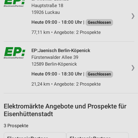
Messung der Werbeleistung
Hauptstraße 18
15926 Luckau
❯
Messung der Performance von Inhalten
Heute 09:00 - 18:00 Uhr |
Geschlossen
Analyse von Zielgruppen durch Statistiken oder
77,11 km • Angebote: 2 Prospekte
Kombinationen von Daten aus verschiedenen
Quellen
EP:Jaenisch Berlin-Köpenick
Entwicklung und Verbesserung der Angebote
Fürstenwalder Allee 39
12589 Berlin-Köpenick
Verwendung reduzierter Daten zur Auswahl von
❯
Inhalten
Heute 09:00 - 18:30 Uhr |
Geschlossen
IAB-Besonderheiten:
21,24 km • Angebote: 2 Prospekte
Verwendung genauer Standortdaten
Geräte anhand von aktiv angeforderten
Elektromärkte Angebote und Prospekte für
Informationen identifizieren
Eisenhüttenstadt
Nicht-IAB-Verarbeitungszwecke:
3 Prospekte
Notwendig