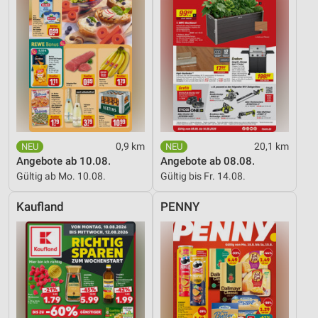
Verwendung reduzierter Daten zur Auswahl von
Inhalten
IAB-Besonderheiten:
Verwendung genauer Standortdaten
Geräte anhand von aktiv angeforderten
Informationen identifizieren
Nicht-IAB-Verarbeitungszwecke:
0,9 km
20,1 km
Angebote ab 10.08.
Angebote ab 08.08.
Notwendig
Gültig ab Mo. 10.08.
Gültig bis Fr. 14.08.
Performance
Kaufland
PENNY
Funktional
Werbung