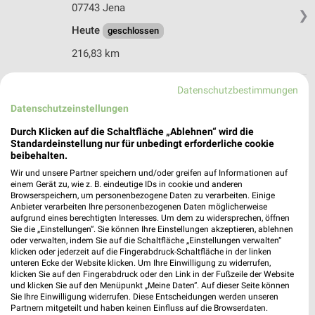
07743 Jena
❯
Heute
geschlossen
216,83 km
Datenschutzbestimmungen
Subway Jena
Datenschutzeinstellungen
Leutagraben 1
07743 Jena
❯
Durch Klicken auf die Schaltfläche „Ablehnen“ wird die
Standardeinstellung nur für unbedingt erforderliche cookie
Heute 10:00 - 22:00 Uhr |
Öffnet in 47 Min.
beibehalten.
216,87 km
Wir und unsere Partner speichern und/oder greifen auf Informationen auf
einem Gerät zu, wie z. B. eindeutige IDs in cookie und anderen
Browserspeichern, um personenbezogene Daten zu verarbeiten. Einige
Anbieter verarbeiten Ihre personenbezogenen Daten möglicherweise
McDonald's Jena
aufgrund eines berechtigten Interesses. Um dem zu widersprechen, öffnen
Leutragraben 8
Sie die „Einstellungen“. Sie können Ihre Einstellungen akzeptieren, ablehnen
oder verwalten, indem Sie auf die Schaltfläche „Einstellungen verwalten“
07743 Jena
❯
klicken oder jederzeit auf die Fingerabdruck-Schaltfläche in der linken
unteren Ecke der Website klicken. Um Ihre Einwilligung zu widerrufen,
Heute 08:00 - 01:00 Uhr |
Geöffnet
klicken Sie auf den Fingerabdruck oder den Link in der Fußzeile der Website
und klicken Sie auf den Menüpunkt „Meine Daten“. Auf dieser Seite können
216,99 km
Sie Ihre Einwilligung widerrufen. Diese Entscheidungen werden unseren
Partnern mitgeteilt und haben keinen Einfluss auf die Browserdaten.