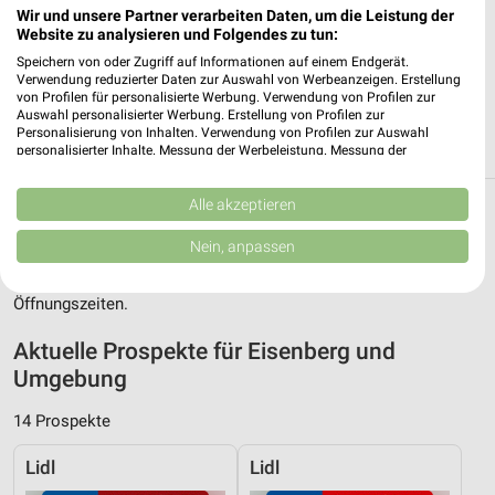
Wir und unsere Partner verarbeiten Daten, um die Leistung der
Subway Jena
Website zu analysieren und Folgendes zu tun:
Goethestr. 3
Speichern von oder Zugriff auf Informationen auf einem Endgerät.
07743 Jena
Verwendung reduzierter Daten zur Auswahl von Werbeanzeigen. Erstellung
❯
von Profilen für personalisierte Werbung. Verwendung von Profilen zur
Heute
geschlossen
Auswahl personalisierter Werbung. Erstellung von Profilen zur
Personalisierung von Inhalten. Verwendung von Profilen zur Auswahl
217,06 km
personalisierter Inhalte. Messung der Werbeleistung. Messung der
Performance von Inhalten. Analyse von Zielgruppen durch Statistiken oder
Kombinationen von Daten aus verschiedenen Quellen. Entwicklung und
Verbesserung der Angebote. Verwendung reduzierter Daten zur Auswahl
Alle akzeptieren
Restaurant Filialen in Eisenberg
von Inhalten.
Daten können außerhalb der Europäischen Union weitergegeben und in die
Nein, anpassen
Egal ob McDonald´s und Nordsee in Eisenberg und Umgebung
USA gesendet werden.
findest Du alles zum Thema Restaurant. Finde hier Filialen und
Ihre Einwilligung und die cookie Richtlinie gelten ausschließlich für diese
Website/App.
Öffnungszeiten.
Partnerliste anzeigen (1 IAB-Anbieter)
Aktuelle Prospekte für Eisenberg und
Wir nutzen Ihre Daten für folgende Zwecke:
Umgebung
IAB-Verarbeitungszwecke:
Speichern von oder Zugriff auf Informationen
14 Prospekte
auf einem Endgerät
Lidl
Lidl
Verwendung reduzierter Daten zur Auswahl von