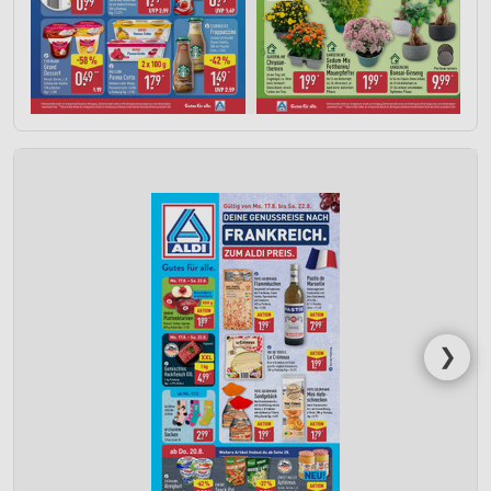
IAB-Verarbeitungszwecke:
Speichern von oder Zugriff auf Informationen
auf einem Endgerät
Verwendung reduzierter Daten zur Auswahl von
Werbeanzeigen
Erstellung von Profilen für personalisierte
Werbung
Verwendung von Profilen zur Auswahl
personalisierter Werbung
Erstellung von Profilen zur Personalisierung
von Inhalten
❯
Verwendung von Profilen zur Auswahl
personalisierter Inhalte
Messung der Werbeleistung
Messung der Performance von Inhalten