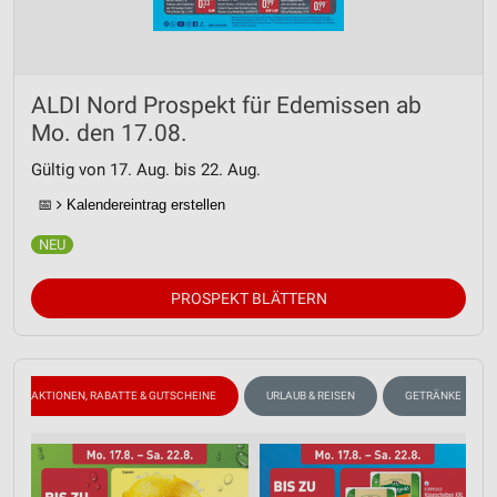
Analyse von Zielgruppen durch Statistiken oder
Kombinationen von Daten aus verschiedenen
Quellen
ALDI Nord Prospekt für Edemissen ab
Entwicklung und Verbesserung der Angebote
Mo. den 17.08.
Verwendung reduzierter Daten zur Auswahl von
Gültig von 17. Aug. bis 22. Aug.
Inhalten
📅
Kalendereintrag erstellen
IAB-Besonderheiten:
Verwendung genauer Standortdaten
Geräte anhand von aktiv angeforderten
PROSPEKT BLÄTTERN
Informationen identifizieren
Nicht-IAB-Verarbeitungszwecke:
Notwendig
AKTIONEN, RABATTE & GUTSCHEINE
URLAUB & REISEN
GETRÄNKE
Performance
Funktional