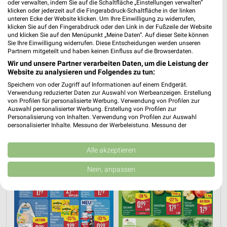
oder verwalten, indem Sie auf die Schaltfläche „Einstellungen verwalten“
📅
Kalendereintrag erstellen
klicken oder jederzeit auf die Fingerabdruck-Schaltfläche in der linken
unteren Ecke der Website klicken. Um Ihre Einwilligung zu widerrufen,
klicken Sie auf den Fingerabdruck oder den Link in der Fußzeile der Website
und klicken Sie auf den Menüpunkt „Meine Daten“. Auf dieser Seite können
PROSPEKT BLÄTTERN
Sie Ihre Einwilligung widerrufen. Diese Entscheidungen werden unseren
Partnern mitgeteilt und haben keinen Einfluss auf die Browserdaten.
Wir und unsere Partner verarbeiten Daten, um die Leistung der
Website zu analysieren und Folgendes zu tun:
Speichern von oder Zugriff auf Informationen auf einem Endgerät.
AKTIONEN, RABATTE & GUTSCHEINE
HERBSTKÜCHE
SCHOKOLADE & SÜS
Verwendung reduzierter Daten zur Auswahl von Werbeanzeigen. Erstellung
von Profilen für personalisierte Werbung. Verwendung von Profilen zur
Auswahl personalisierter Werbung. Erstellung von Profilen zur
Personalisierung von Inhalten. Verwendung von Profilen zur Auswahl
personalisierter Inhalte. Messung der Werbeleistung. Messung der
Performance von Inhalten. Analyse von Zielgruppen durch Statistiken oder
Kombinationen von Daten aus verschiedenen Quellen. Entwicklung und
Verbesserung der Angebote. Verwendung reduzierter Daten zur Auswahl
Alle akzeptieren
von Inhalten.
Daten können außerhalb der Europäischen Union weitergegeben und in die
Nein, anpassen
USA gesendet werden.
Ihre Einwilligung und die cookie Richtlinie gelten ausschließlich für diese
Website/App.
Partnerliste anzeigen (1 IAB-Anbieter)
Wir nutzen Ihre Daten für folgende Zwecke: