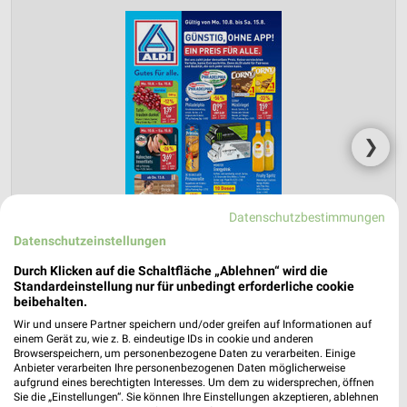
❯
Datenschutzbestimmungen
Datenschutzeinstellungen
Durch Klicken auf die Schaltfläche „Ablehnen“ wird die
Standardeinstellung nur für unbedingt erforderliche cookie
beibehalten.
Wir und unsere Partner speichern und/oder greifen auf Informationen auf
einem Gerät zu, wie z. B. eindeutige IDs in cookie und anderen
ALDI Nord Prospekt für Edemissen ab
Browserspeichern, um personenbezogene Daten zu verarbeiten. Einige
Mo. den 10.08.
Anbieter verarbeiten Ihre personenbezogenen Daten möglicherweise
aufgrund eines berechtigten Interesses. Um dem zu widersprechen, öffnen
Gültig von 10. Aug. bis 15. Aug.
Sie die „Einstellungen“. Sie können Ihre Einstellungen akzeptieren, ablehnen