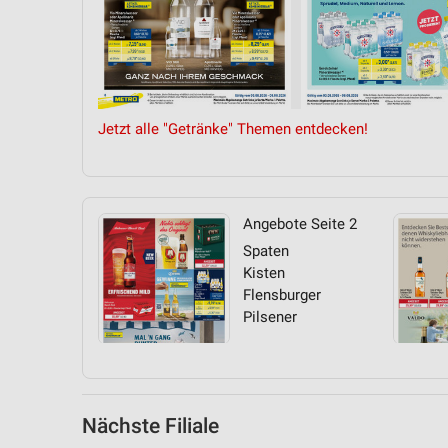
Messung der Performance von Inhalten
Analyse von Zielgruppen durch Statistiken oder Kombinationen 
Quellen
Entwicklung und Verbesserung der Angebote
Jetzt alle "Getränke" Themen entdecken!
Verwendung reduzierter Daten zur Auswahl von Inhalten
IAB-Besonderheiten:
Verwendung genauer Standortdaten
Angebote Seite 2
Spaten
Geräte anhand von aktiv angeforderten Informationen identifizie
Kisten
Nicht-IAB-Verarbeitungszwecke:
Flensburger
Pilsener
Notwendig
Performance
Funktional
Nächste Filiale
Werbung