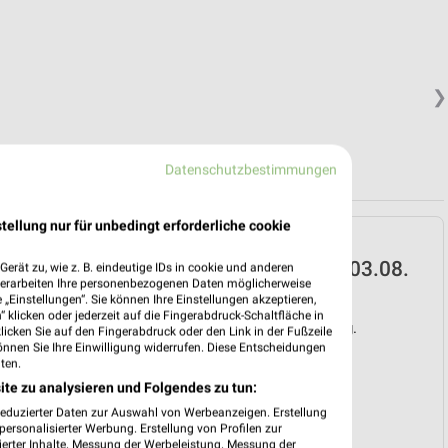
❯
Datenschutzbestimmungen
tellung nur für unbedingt erforderliche cookie
METRO Prospekt für
Duisburg ab Mo. den 03.08.
erät zu, wie z. B. eindeutige IDs in cookie und anderen
verarbeiten Ihre personenbezogenen Daten möglicherweise
„Einstellungen“. Sie können Ihre Einstellungen akzeptieren,
Starke Marken
 klicken oder jederzeit auf die Fingerabdruck-Schaltfläche in
Gültig von 03. Aug. bis 08. Aug.
klicken Sie auf den Fingerabdruck oder den Link in der Fußzeile
önnen Sie Ihre Einwilligung widerrufen. Diese Entscheidungen
📅
Kalendereintrag erstellen
ten.
ite zu analysieren und Folgendes zu tun:
❯
reduzierter Daten zur Auswahl von Werbeanzeigen. Erstellung
ersonalisierter Werbung. Erstellung von Profilen zur
PROSPEKT BLÄTTERN
ierter Inhalte. Messung der Werbeleistung. Messung der