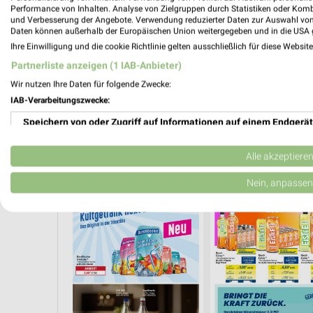
Performance von Inhalten. Analyse von Zielgruppen durch Statistiken oder Kom
und Verbesserung der Angebote. Verwendung reduzierter Daten zur Auswahl von
Daten können außerhalb der Europäischen Union weitergegeben und in die USA 
Ihre Einwilligung und die cookie Richtlinie gelten ausschließlich für diese Websit
Partnerliste anzeigen (1 IAB-Anbieter)
Wir nutzen Ihre Daten für folgende Zwecke:
IAB-Verarbeitungszwecke:
Speichern von oder Zugriff auf Informationen auf einem Endgerät
Verwendung reduzierter Daten zur Auswahl von Werbeanzeigen
Alle akzeptiere
GETRÄNKE
Erstellung von Profilen für personalisierte Werbung
Nein, anpassen
Verwendung von Profilen zur Auswahl personalisierter Werbung
Erstellung von Profilen zur Personalisierung von Inhalten
Verwendung von Profilen zur Auswahl personalisierter Inhalte
Messung der Werbeleistung