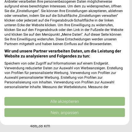
Willy-Brandt-Allee 52a
Anbieter verarbeiten Ihre personenbezogenen Daten möglicherweise
aufgrund eines berechtigten Interesses. Um dem zu widersprechen, öffnen
45891 Gelsenkirchen
❯
Sie die „Einstellungen“. Sie können Ihre Einstellungen akzeptieren, ablehnen
oder verwalten, indem Sie auf die Schaltfläche „Einstellungen verwalten“
Heute 11:00 - 23:59 Uhr |
Geschlossen
klicken oder jederzeit auf die Fingerabdruck-Schaltfläche in der linken
unteren Ecke der Website klicken. Um Ihre Einwilligung zu widerrufen,
446,19 km
klicken Sie auf den Fingerabdruck oder den Link in der Fußzeile der Website
und klicken Sie auf den Menüpunkt „Meine Daten“. Auf dieser Seite können
Sie Ihre Einwilligung widerrufen. Diese Entscheidungen werden unseren
KFC Wesel
Partnern mitgeteilt und haben keinen Einfluss auf die Browserdaten.
Im Buttendicksfeld 1
Wir und unsere Partner verarbeiten Daten, um die Leistung der
Website zu analysieren und Folgendes zu tun:
46485 Wesel
❯
Speichern von oder Zugriff auf Informationen auf einem Endgerät.
Heute 11:00 - 23:00 Uhr |
Geschlossen
Verwendung reduzierter Daten zur Auswahl von Werbeanzeigen. Erstellung
von Profilen für personalisierte Werbung. Verwendung von Profilen zur
469,84 km
Auswahl personalisierter Werbung. Erstellung von Profilen zur
Personalisierung von Inhalten. Verwendung von Profilen zur Auswahl
personalisierter Inhalte. Messung der Werbeleistung. Messung der
Performance von Inhalten. Analyse von Zielgruppen durch Statistiken oder
KFC Kaarst
Kombinationen von Daten aus verschiedenen Quellen. Entwicklung und
Neersener Straße 3
Verbesserung der Angebote. Verwendung reduzierter Daten zur Auswahl
Alle akzeptieren
von Inhalten.
41564 Kaarst
❯
Daten können außerhalb der Europäischen Union weitergegeben und in die
Nein, anpassen
USA gesendet werden.
Heute 11:00 - 23:00 Uhr |
Geschlossen
Ihre Einwilligung und die cookie Richtlinie gelten ausschließlich für diese
486,38 km
Website/App.