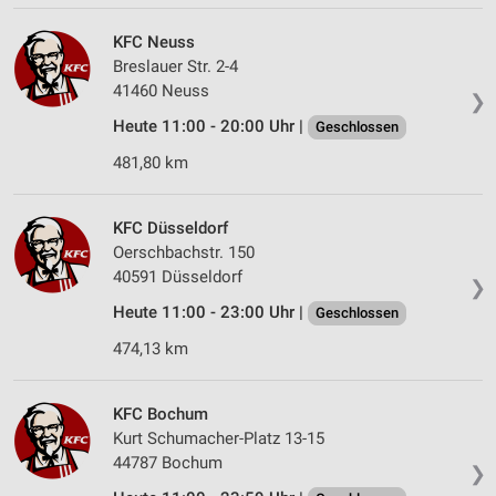
Partnerliste anzeigen (1 IAB-Anbieter)
Wir nutzen Ihre Daten für folgende Zwecke:
KFC Neuss
IAB-Verarbeitungszwecke:
Breslauer Str. 2-4
41460 Neuss
Speichern von oder Zugriff auf Informationen
❯
auf einem Endgerät
Heute 11:00 - 20:00 Uhr |
Geschlossen
481,80 km
Verwendung reduzierter Daten zur Auswahl von
Werbeanzeigen
Erstellung von Profilen für personalisierte
KFC Düsseldorf
Werbung
Oerschbachstr. 150
40591 Düsseldorf
❯
Verwendung von Profilen zur Auswahl
personalisierter Werbung
Heute 11:00 - 23:00 Uhr |
Geschlossen
474,13 km
Erstellung von Profilen zur Personalisierung
von Inhalten
KFC Bochum
Verwendung von Profilen zur Auswahl
Kurt Schumacher-Platz 13-15
personalisierter Inhalte
44787 Bochum
❯
Messung der Werbeleistung