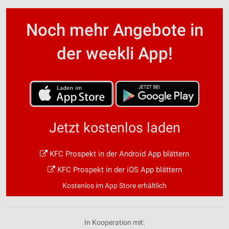
Noch mehr Angebote in
der weekli App!
Jetzt kostenlos laden
KFC Prospekt in der Android App blättern
KFC Prospekt in der iOS App blättern
Kostenlos im App Store erhältlich
In Kooperation mit: