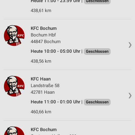
Heute 11:00 - 23:59 Uhr |
Geschlossen
Messung der Performance von Inhalten
438,61 km
Analyse von Zielgruppen durch Statistiken oder
Kombinationen von Daten aus verschiedenen
KFC Bochum
Quellen
Bochum Hbf
44847 Bochum
Entwicklung und Verbesserung der Angebote
❯
Heute 10:00 - 05:00 Uhr |
Geschlossen
Verwendung reduzierter Daten zur Auswahl von
438,56 km
Inhalten
IAB-Besonderheiten:
KFC Haan
Verwendung genauer Standortdaten
Landstraße 58
42781 Haan
Geräte anhand von aktiv angeforderten
❯
Informationen identifizieren
Heute 11:00 - 01:00 Uhr |
Geschlossen
Nicht-IAB-Verarbeitungszwecke:
460,66 km
Notwendig
KFC Bochum
Performance