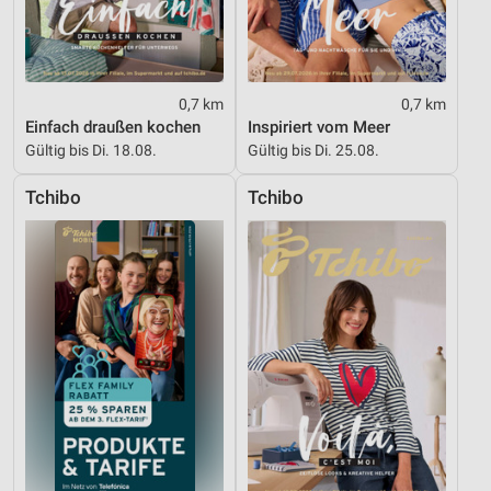
Geräte anhand von aktiv angeforderten
Informationen identifizieren
Nicht-IAB-Verarbeitungszwecke:
0,7 km
0,7 km
Notwendig
Einfach draußen kochen
Inspiriert vom Meer
Gültig bis Di. 18.08.
Gültig bis Di. 25.08.
Performance
Tchibo
Tchibo
Funktional
Werbung