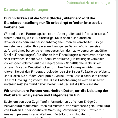
Datenschutzbestimmungen
Datenschutzeinstellungen
Adresse, Öffnungszeiten und Route für die
Durch Klicken auf die Schaltfläche „Ablehnen“ wird die
Takko Fashion Filiale in Duisburg
Standardeinstellung nur für unbedingt erforderliche cookie
beibehalten.
Egal ob Adresse, Öffnungszeiten oder Route, hier findest Du
Wir und unsere Partner speichern und/oder greifen auf Informationen auf
alles zur Takko Fashion Filiale in Duisburg. Die aktuellsten
einem Gerät zu, wie z. B. eindeutige IDs in cookie und anderen
Angebote kannst Du Dir in den neuesten Prospekten
Browserspeichern, um personenbezogene Daten zu verarbeiten. Einige
Anbieter verarbeiten Ihre personenbezogenen Daten möglicherweise
anschauen. Wenn Du ein schönes Schnäppchen gefunden hast,
aufgrund eines berechtigten Interesses. Um dem zu widersprechen, öffnen
kannst Du über die Routen-Funktion den schnellsten Weg zu
Sie die „Einstellungen“. Sie können Ihre Einstellungen akzeptieren, ablehnen
Deiner Lieblings-Filiale von Takko finden.
oder verwalten, indem Sie auf die Schaltfläche „Einstellungen verwalten“
klicken oder jederzeit auf die Fingerabdruck-Schaltfläche in der linken
unteren Ecke der Website klicken. Um Ihre Einwilligung zu widerrufen,
Mode & Bekleidung Angebote für Duisburg
klicken Sie auf den Fingerabdruck oder den Link in der Fußzeile der Website
und klicken Sie auf den Menüpunkt „Meine Daten“. Auf dieser Seite können
und Umgebung
Sie Ihre Einwilligung widerrufen. Diese Entscheidungen werden unseren
Partnern mitgeteilt und haben keinen Einfluss auf die Browserdaten.
14 Prospekte
Wir und unsere Partner verarbeiten Daten, um die Leistung der
Website zu analysieren und Folgendes zu tun:
Jeans Fritz
Tchibo
Speichern von oder Zugriff auf Informationen auf einem Endgerät.
Verwendung reduzierter Daten zur Auswahl von Werbeanzeigen. Erstellung
von Profilen für personalisierte Werbung. Verwendung von Profilen zur
Auswahl personalisierter Werbung. Erstellung von Profilen zur