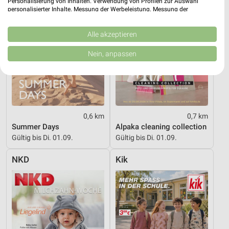
Personalisierung von Inhalten. Verwendung von Profilen zur Auswahl
personalisierter Inhalte. Messung der Werbeleistung. Messung der
Performance von Inhalten. Analyse von Zielgruppen durch Statistiken oder
Kombinationen von Daten aus verschiedenen Quellen. Entwicklung und
Verbesserung der Angebote. Verwendung reduzierter Daten zur Auswahl
Alle akzeptieren
von Inhalten.
Daten können außerhalb der Europäischen Union weitergegeben und in die
Nein, anpassen
USA gesendet werden.
Ihre Einwilligung und die cookie Richtlinie gelten ausschließlich für diese
Website/App.
Partnerliste anzeigen (1 IAB-Anbieter)
Wir nutzen Ihre Daten für folgende Zwecke:
0,6 km
0,7 km
IAB-Verarbeitungszwecke:
Summer Days
Alpaka cleaning collection
Speichern von oder Zugriff auf Informationen
Gültig bis Di. 01.09.
Gültig bis Di. 01.09.
auf einem Endgerät
NKD
Kik
Verwendung reduzierter Daten zur Auswahl von
Werbeanzeigen
Erstellung von Profilen für personalisierte
Werbung
Verwendung von Profilen zur Auswahl